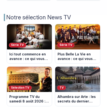
Notre sélection News TV
Série TV
Série TV
Ici tout commence en
Plus Belle La Vie en
avance : ce qui vous
avance : ce qui vous
attend la semaine du
attend la semaine du
10 au 14 août 2026
10 au 14 août 2026
(spoiler)
(spoiler)
Sélection TV
TV
Programme TV du
Alhambra sur Arte : les
samedi 8 août 2026 :
secrets du dernier
notre sélection pour
sultanat musulman