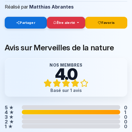
Réalisé par
Matthias Abrantes
Partager
Être alerté
Favoris
Avis sur Merveilles de la nature
NOS MEMBRES
4.0
Basé sur 1 avis
5
★
0
4
★
1
3
★
0
2
★
0
1
★
0