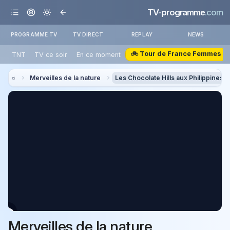
TV-programme
.com
PROGRAMME TV
TV DIRECT
REPLAY
NEWS
🚲 Tour de France Femmes
TNT
TV ce soir
En ce moment
Merveilles de la nature
Les Chocolate Hills aux Philippines
Merveilles de la nature