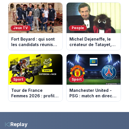
votre soirée télé
d’Espagne
Jeux TV
People
Fort Boyard : qui sont
Michel Dejeneffe, le
les candidats réunis
créateur de Tatayet,
par Cyril Féraud ce
est mort à 77 ans
samedi 8 août 2026 ?
Sport
Sport
Tour de France
Manchester United -
Femmes 2026 : profil
PSG : match en direct
et horaires de la 8e
sur beIN Sports 1 à
étape entre Sisteron et
17h00
Nice
Replay