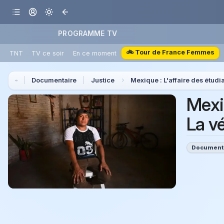
PROGRAMME TV
🚲 Tour de France Femmes
TNT
TV ce soir
En ce moment
Documentaire
Justice
Mexique : L'affaire des étudi
Mexiq
La v
Document