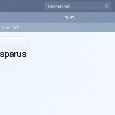
NEWS
Arte
W9
isparus