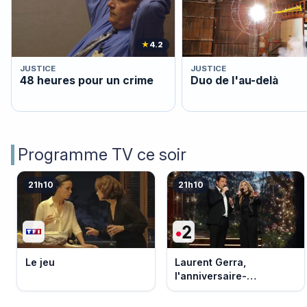
★
4.2
JUSTICE
JUSTICE
48 heures pour un crime
Duo de l'au-delà
Programme TV ce soir
21h10
21h10
Le jeu
Laurent Gerra,
l'anniversaire-
événement