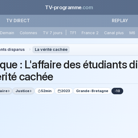
TV-programme
.com
TV DIRECT
REPLAY
|
Demain
Colonnes
TV 7 jours
TF1
France 2
Canal plus
M6
ants disparus
La vérité cachée
ue : L'affaire des étudiants d
érité cachée
aire
Justice
52min
2023
Grande-Bretagne
-10