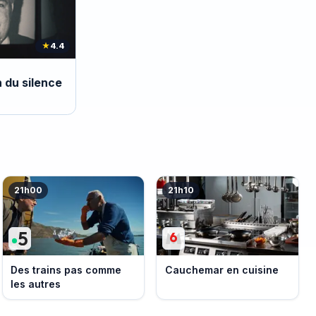
★
4.4
n du silence
21h00
21h10
Des trains pas comme
Cauchemar en cuisine
les autres