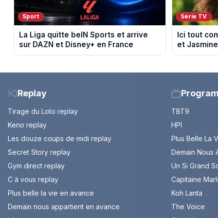
Sport
Série TV
La Liga quitte beIN Sports et arrive
Ici tout c
sur DAZN et Disney+ en France
et Jasmine
du 7 août 2
Replay
Progra
Tirage du Loto replay
TBT9
Keno replay
HPI
Les douze coups de midi replay
Plus Belle La 
Secret Story replay
Demain Nous A
Gym direct replay
Un Si Grand So
C à vous replay
Capitaine Mar
Plus belle la vie en avance
Koh Lanta
Demain nous appartient en avance
The Voice