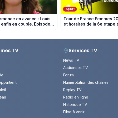
Sport
ommence en avance : Louis
Tour de France Femmes 202
 enfin en couple. Episode
et horaires de la 6e étape 
026 (spoiler)
Montbrison et Tournon-su
mmes TV
Services TV
News TV
Audiences TV
Vie
Forum
ppartient
Numérotation des chaînes
leil
Replay TV
leau
Radio en ligne
Historique TV
Films à venir