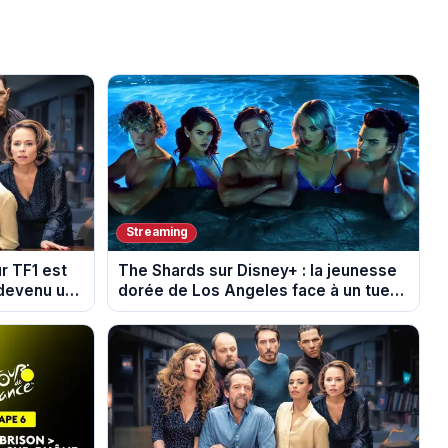
Streaming
ur TF1 est
The Shards sur Disney+ : la jeunesse
 devenu un
dorée de Los Angeles face à un tueur
dans les années 80