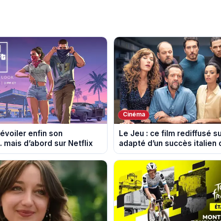
Cinéma
évoiler enfin son
Le Jeu : ce film rediffusé s
mais d’abord sur Netflix
adapté d’un succès italien
phénomène mondial