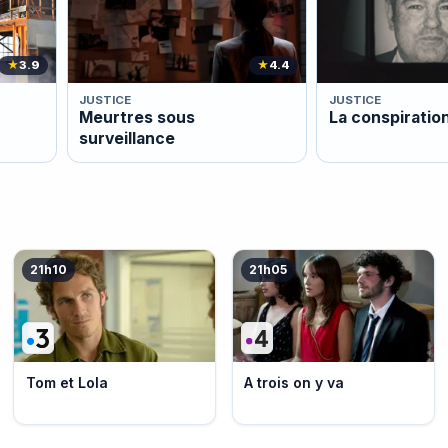
★
3.9
★
4.4
JUSTICE
JUSTICE
Meurtres sous
La conspiratio
surveillance
21h10
21h05
Tom et Lola
A trois on y va