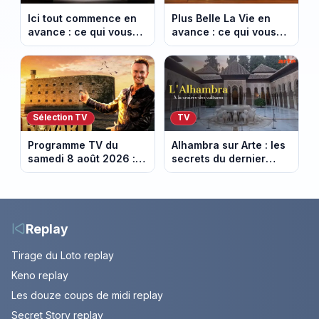
Ici tout commence en
Plus Belle La Vie en
avance : ce qui vous
avance : ce qui vous
attend la semaine du
attend la semaine du
10 au 14 août 2026
10 au 14 août 2026
(spoiler)
(spoiler)
Sélection TV
TV
Programme TV du
Alhambra sur Arte : les
samedi 8 août 2026 :
secrets du dernier
notre sélection pour
sultanat musulman
votre soirée télé
d’Espagne
Replay
Tirage du Loto replay
Keno replay
Les douze coups de midi replay
Secret Story replay