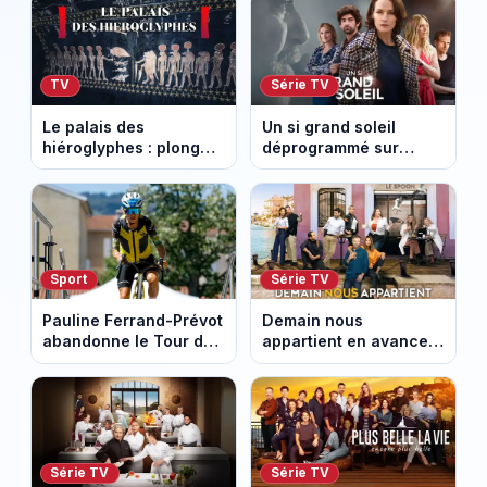
TV
Série TV
Le palais des
Un si grand soleil
hiéroglyphes : plongez
déprogrammé sur
dans la tombe
France 3 : cinq
égyptienne qui fascine
épisodes inédits
les archéologues
diffusés le 13 août
Sport
Série TV
Pauline Ferrand-Prévot
Demain nous
abandonne le Tour de
appartient en avance :
France Femmes avant
ce qui vous attend la
la 8e étape
semaine du 10 au 14
août 2026 (spoiler)
Série TV
Série TV