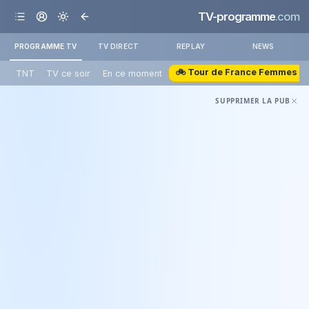
TV-programme
.com
PROGRAMME TV
TV DIRECT
REPLAY
NEWS
🚲 Tour de France Femmes
TNT
TV ce soir
En ce moment
SUPPRIMER LA PUB