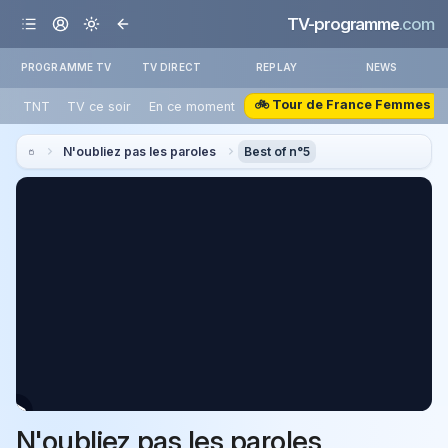
TV-programme
.com
PROGRAMME TV
TV DIRECT
REPLAY
NEWS
🚲 Tour de France Femmes
TNT
TV ce soir
En ce moment
N'oubliez pas les paroles
Best of n°5
N'oubliez pas les paroles