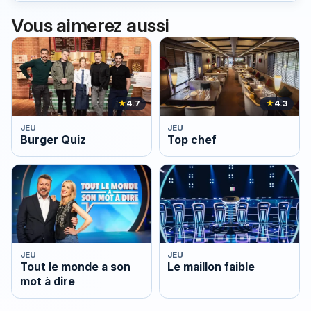
Vous aimerez aussi
★
4.7
★
4.3
JEU
JEU
Burger Quiz
Top chef
JEU
JEU
Tout le monde a son
Le maillon faible
mot à dire