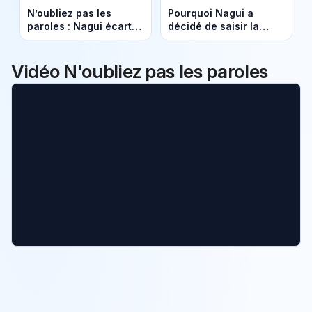
N’oubliez pas les
Pourquoi Nagui a
paroles : Nagui écarte
décidé de saisir la
Patrick Bruel du
justice face à Cyril
répertoire de
Hanouna et Charles
l'émission
Alloncle
Vidéo N'oubliez pas les paroles