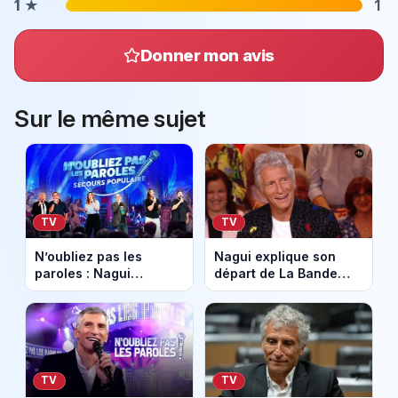
1
★
1
Donner mon avis
Sur le même sujet
TV
TV
N’oubliez pas les
Nagui explique son
paroles : Nagui
départ de La Bande
mobilise des stars pour
originale sur France
le Secours populaire
Inter : "J’étais en
sur France 2
overdose de taff"
TV
TV