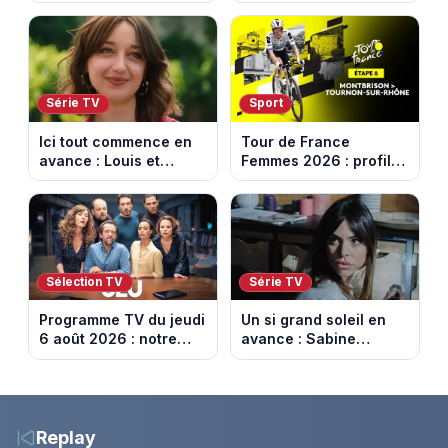
dorée de Los Angeles
DAZN et Disney+ en
face à un tueur dans
France
les années 80
Série TV
Sport
Ici tout commence en
Tour de France
avance : Louis et
Femmes 2026 : profil
Jasmine enfin en
et horaires de la 6e
couple. Episode du 7
étape entre
août 2026 (spoiler)
Montbrison et
Tournon-sur-Rhône
Sélection TV
Série TV
Programme TV du jeudi
Un si grand soleil en
6 août 2026 : notre
avance : Sabine
sélection pour votre
menacée par Céleste.
soirée télé
Episode du 7 août
2026 (spoiler).
Replay