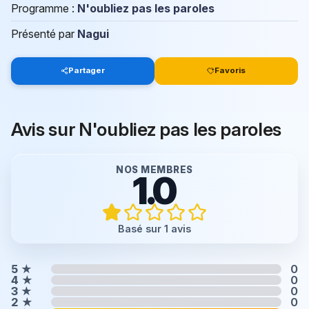
Programme :
N'oubliez pas les paroles
Présenté par
Nagui
Partager
Favoris
Avis sur N'oubliez pas les paroles
NOS MEMBRES
1.0
Basé sur 1 avis
5
★
0
4
★
0
3
★
0
2
★
0