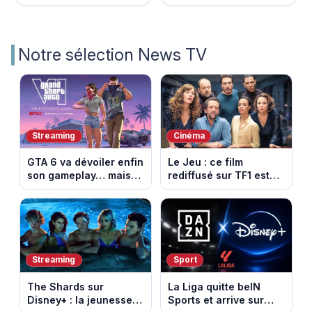
Notre sélection News TV
Streaming
Cinéma
GTA 6 va dévoiler enfin
Le Jeu : ce film
son gameplay… mais
rediffusé sur TF1 est
d’abord sur Netflix
adapté d’un succès
italien devenu un
phénomène mondial
Streaming
Sport
The Shards sur
La Liga quitte beIN
Disney+ : la jeunesse
Sports et arrive sur