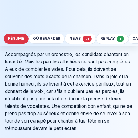
RÉSUMÉ
OÙ REGARDER
NEWS
REPLAY
CA
21
1
Accompagnés par un orchestre, les candidats chantent en
karaoké. Mais les paroles affichées ne sont pas complètes.
A eux de combler les vides. Pour cela, ils doivent se
souvenir des mots exacts de la chanson. Dans la joie et la
bonne humeur, ils se livrent à cet exercice périlleux, tout en
donnant de la voix, car s'ils n'oublient pas les paroles, ils
n'oublient pas pour autant de donner la preuve de leurs
talents de vocalistes. Une compétition bon enfant, qui ne se
prend pas trop au sérieux et donne envie de se lever à son
tour de son canapé pour chanter à tue-tête en se
trémoussant devant le petit écran.