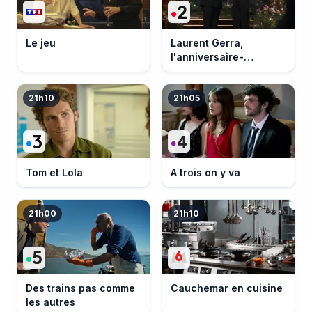
Le jeu
Laurent Gerra,
l'anniversaire-
événement
21h10
21h05
Tom et Lola
A trois on y va
21h00
21h10
Des trains pas comme
Cauchemar en cuisine
les autres