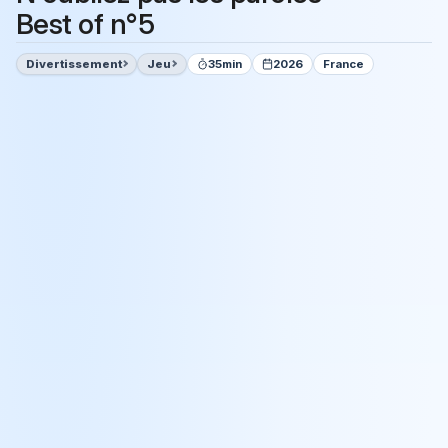
Best of n°5
Divertissement
Jeu
35min
2026
France