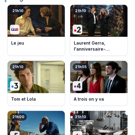
21h10
21h10
Le jeu
Laurent Gerra,
l'anniversaire-
événement
21h10
21h05
Tom et Lola
A trois on y va
21h00
21h10