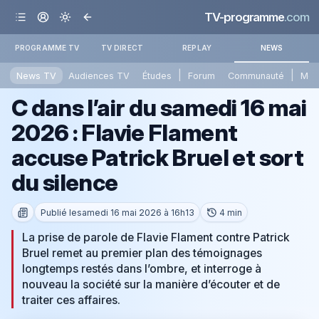
TV-programme
.com
PROGRAMME TV
TV DIRECT
REPLAY
NEWS
|
|
News TV
Audiences TV
Études
Forum
Communauté
Mét
C dans l’air du samedi 16 mai
2026 : Flavie Flament
accuse Patrick Bruel et sort
du silence
Publié le
samedi 16 mai 2026 à 16h13
4 min
La prise de parole de Flavie Flament contre Patrick
Bruel remet au premier plan des témoignages
longtemps restés dans l’ombre, et interroge à
nouveau la société sur la manière d’écouter et de
traiter ces affaires.