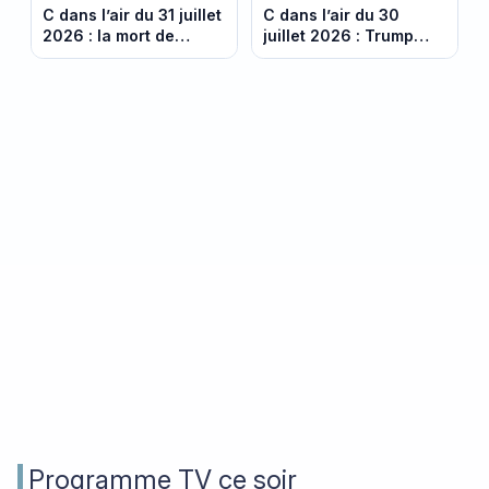
C dans l’air du 31 juillet
C dans l’air du 30
2026 : la mort de
juillet 2026 : Trump
Daniel Siad relance les
durcit le ton face à
questions autour de
Pékin
l’affaire Epstein
Programme TV ce soir