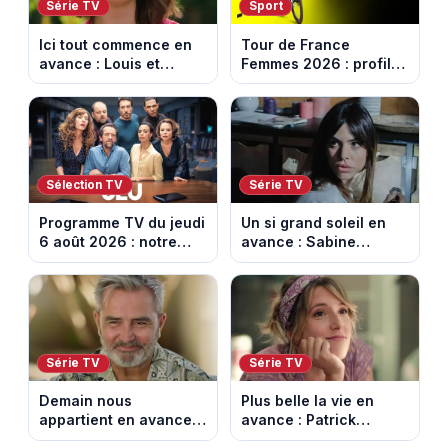
Série TV
Sport
Ici tout commence en
Tour de France
avance : Louis et
Femmes 2026 : profil
Jasmine enfin en
et horaires de la 6e
couple. Episode du 7
étape entre
août 2026 (spoiler)
Montbrison et
Tournon-sur-Rhône
Sélection TV
Série TV
Programme TV du jeudi
Un si grand soleil en
6 août 2026 : notre
avance : Sabine
sélection pour votre
menacée par Céleste.
soirée télé
Episode du 7 août
2026 (spoiler).
Série TV
Série TV
Demain nous
Plus belle la vie en
appartient en avance:
avance : Patrick
Alex révèle son lourd
victime d’un malaise.