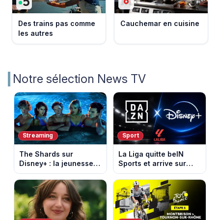
Des trains pas comme
Cauchemar en cuisine
les autres
Notre sélection News TV
Streaming
Sport
The Shards sur
La Liga quitte beIN
Disney+ : la jeunesse
Sports et arrive sur
dorée de Los Angeles
DAZN et Disney+ en
face à un tueur dans
France
les années 80