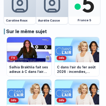
France 5
Caroline Roux
Aurélie Casse
Sur le même sujet
TV
Info
Salhia Brakhlia fait ses
C dans l’air du 1er août
adieux à C dans l’air
2026 : incendies,
avant de rejoindre
canicule, pouvoir
Quotidien (VIDEO)
d’achat... un été 2026
sous tension
Info
Info