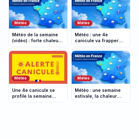
Météo
Météo
Météo de la semaine
Météo : une 4e
(vidéo) : forte chaleur,
canicule va frapper
orages et baisse des
une grande partie du
températures en
pays (prévisions météo
France
en vidéo)
Météo
Météo
Une 4e canicule se
Météo : une semaine
profile la semaine
estivale, la chaleur
prochaine : à quoi
s’accroche au sud
faut-il s’attendre ?
(prévisions météo en
(météo vidéo)
vidéo)