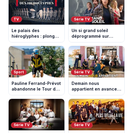
TV
Série TV
Le palais des
Un si grand soleil
hiéroglyphes : plongez
déprogrammé sur
dans la tombe
France 3 : cinq
égyptienne qui fascine
épisodes inédits
les archéologues
diffusés le 13 août
Sport
Série TV
Pauline Ferrand-Prévot
Demain nous
abandonne le Tour de
appartient en avance :
France Femmes avant
ce qui vous attend la
la 8e étape
semaine du 10 au 14
août 2026 (spoiler)
Série TV
Série TV