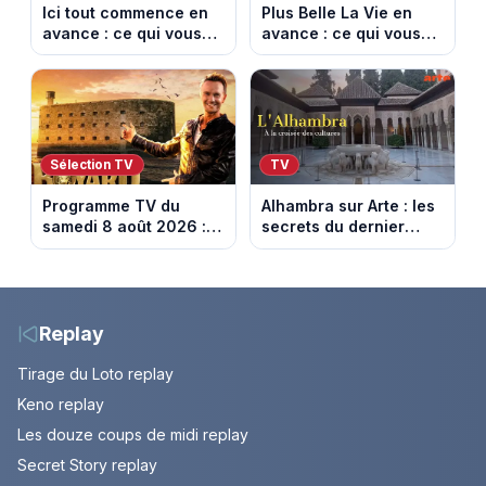
Ici tout commence en
Plus Belle La Vie en
avance : ce qui vous
avance : ce qui vous
attend la semaine du
attend la semaine du
10 au 14 août 2026
10 au 14 août 2026
(spoiler)
(spoiler)
Sélection TV
TV
Programme TV du
Alhambra sur Arte : les
samedi 8 août 2026 :
secrets du dernier
notre sélection pour
sultanat musulman
votre soirée télé
d’Espagne
Replay
Tirage du Loto replay
Keno replay
Les douze coups de midi replay
Secret Story replay