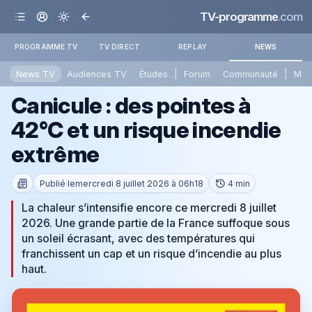
TV-programme
.com
PROGRAMME TV
TV DIRECT
REPLAY
NEWS
|
|
News TV
Audiences TV
Études
Forum
Communauté
Mét
Canicule : des pointes à
42°C et un risque incendie
extrême
Publié le
mercredi 8 juillet 2026 à 06h18
4 min
La chaleur s’intensifie encore ce mercredi 8 juillet
2026. Une grande partie de la France suffoque sous
un soleil écrasant, avec des températures qui
franchissent un cap et un risque d’incendie au plus
haut.