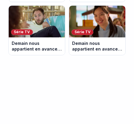
Alex révèle son lourd
la vérité éclate sur
secret. Episode du 7
Lucas. Episode du 6
août 2026.
août 2026.
Série TV
Série TV
Demain nous
Demain nous
appartient en avance:
appartient en avance:
l’enquête sur Lucas
Marion avoue tout.
rebondit. Episode du 5
Episode du 4 août
août 2026.
2026.