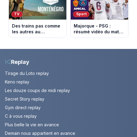
TV
Sport
Des trains pas comme
Majorque - PSG :
les autres au
résumé vidéo du match
Monténégro : Philippe
amical du 5 août 2026
Gougler sur les rails de
l’Adriatique
Replay
Tirage du Loto replay
Keno replay
Les douze coups de midi replay
Secret Story replay
Gym direct replay
C à vous replay
Plus belle la vie en avance
Demain nous appartient en avance