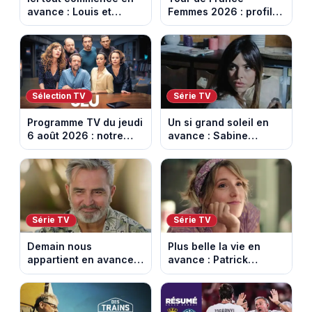
avance : Louis et
Femmes 2026 : profil
Jasmine enfin en
et horaires de la 6e
couple. Episode du 7
étape entre
août 2026 (spoiler)
Montbrison et
Tournon-sur-Rhône
Sélection TV
Série TV
Programme TV du jeudi
Un si grand soleil en
6 août 2026 : notre
avance : Sabine
sélection pour votre
menacée par Céleste.
soirée télé
Episode du 7 août
2026 (spoiler).
Série TV
Série TV
Demain nous
Plus belle la vie en
appartient en avance:
avance : Patrick
Alex révèle son lourd
victime d’un malaise.
secret. Episode du 7
Episode du 7 août
août 2026.
2026 (spoiler)