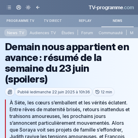
TV-programme
.com
PROGRAMME TV
TV DIRECT
REPLAY
NEWS
|
|
News TV
Audiences TV
Études
Forum
Communauté
Mét
Demain nous appartient en
avance : résumé de la
semaine du 23 juin
(spoilers)
Publié le
dimanche 22 juin 2025 à 10h36
12 min
À Sète, les cœurs s’emballent et les vérités éclatent.
Entre rêves de maternité brisés, retours inattendus et
trahisons amoureuses, les prochains jours
s’annoncent particulièrement mouvementés. Alors
que Soraya voit ses projets de famille s’effondrer,
Judith ravive les tensions amoureuses, et François