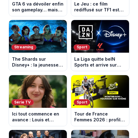
GTA 6 va dévoiler enfin
Le Jeu : ce film
son gameplay… mais
rediffusé sur TF1 est
d’abord sur Netflix
adapté d’un succès
italien devenu un
phénomène mondial
Streaming
Sport
The Shards sur
La Liga quitte beIN
Disney+ : la jeunesse
Sports et arrive sur
dorée de Los Angeles
DAZN et Disney+ en
face à un tueur dans
France
les années 80
Série TV
Sport
Ici tout commence en
Tour de France
avance : Louis et
Femmes 2026 : profil
Jasmine enfin en
et horaires de la 6e
couple. Episode du 7
étape entre
août 2026 (spoiler)
Montbrison et