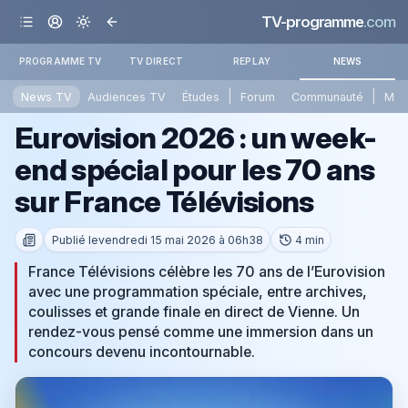
TV-programme
.com
PROGRAMME TV
TV DIRECT
REPLAY
NEWS
|
|
News TV
Audiences TV
Études
Forum
Communauté
Mét
Eurovision 2026 : un week-
end spécial pour les 70 ans
sur France Télévisions
Publié le
vendredi 15 mai 2026 à 06h38
4 min
France Télévisions célèbre les 70 ans de l’Eurovision
avec une programmation spéciale, entre archives,
coulisses et grande finale en direct de Vienne. Un
rendez-vous pensé comme une immersion dans un
concours devenu incontournable.