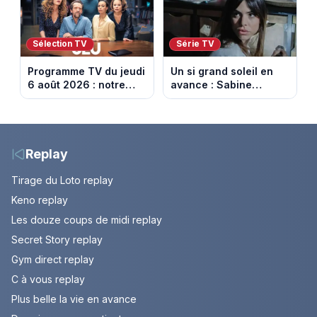
Tournon-sur-Rhône
Sélection TV
Série TV
Programme TV du jeudi
Un si grand soleil en
6 août 2026 : notre
avance : Sabine
sélection pour votre
menacée par Céleste.
soirée télé
Episode du 7 août
2026 (spoiler).
Replay
Tirage du Loto replay
Keno replay
Les douze coups de midi replay
Secret Story replay
Gym direct replay
C à vous replay
Plus belle la vie en avance