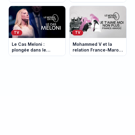
documentaire sur la fin
documentaire France 5
des libertés, diffusé
qui questionne le
sur France 5
modèle agricole
français
TV
TV
Le Cas Meloni :
Mohammed V et la
plongée dans le
relation France-Maroc
parcours de la
au cœur d’une soirée
dirigeante italienne sur
spéciale sur France 5
France 5