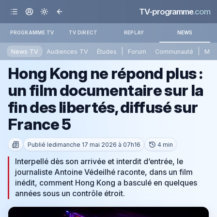
TV-programme
.com
PROGRAMME TV
TV DIRECT
REPLAY
NEWS
|
|
News TV
Audiences TV
Études
Forum
Communauté
Mét
Hong Kong ne répond plus :
un film documentaire sur la
fin des libertés, diffusé sur
France 5
Publié le
dimanche 17 mai 2026 à 07h16
4 min
Interpellé dès son arrivée et interdit d’entrée, le
journaliste Antoine Védeilhé raconte, dans un film
inédit, comment Hong Kong a basculé en quelques
années sous un contrôle étroit.