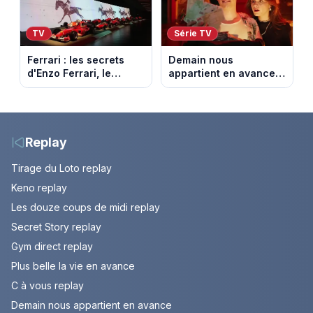
TV
Série TV
Ferrari : les secrets
Demain nous
d'Enzo Ferrari, le
appartient en avance :
fondateur de la
Alex face à un choix
marque mythique au
décisif. Episode du 11
cheval cabré
août 2026.
Replay
Tirage du Loto replay
Keno replay
Les douze coups de midi replay
Secret Story replay
Gym direct replay
Plus belle la vie en avance
C à vous replay
Demain nous appartient en avance