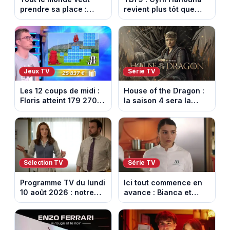
prendre sa place :
revient plus tôt que
l’émission de Cyril
prévu, W9 dévoile
Féraud déprogrammée
enfin la date de retour
cette semaine sur
France 2
Jeux TV
Série TV
Les 12 coups de midi :
House of the Dragon :
Floris atteint 179 270
la saison 4 sera la
euros de gains sur TF1
dernière, mais il faudra
attendre 2028
Sélection TV
Série TV
Programme TV du lundi
Ici tout commence en
10 août 2026 : notre
avance : Bianca et
sélection pour votre
Loup s’embrassent.
soirée télé
Episode du 11 août
2026 (spoiler)