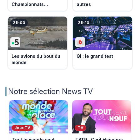
Championnats
autres
d'Europe 2026
21h00
21h10
Les avions du bout du
QI : le grand test
monde
Notre sélection News TV
Jeux TV
TV
Tout le monde veut
TBT9 : Cyril Hanouna