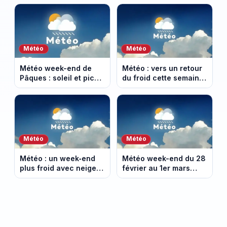
Météo
Météo
Météo week-end de
Météo : vers un retour
Pâques : soleil et pic
du froid cette semaine
de douceur lundi
du 23 mars 2026
(vidéo)
(vidéo)
Météo
Météo
Météo : un week‑end
Météo week-end du 28
plus froid avec neige
février au 1er mars
en montagne (14-15
2026 : prévisions
mars 2026)
météo en vidéo.