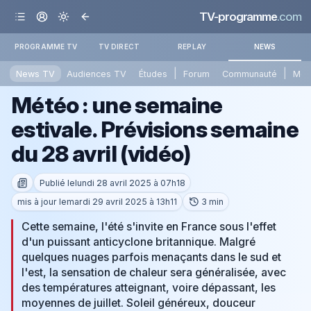
TV-programme
.com
PROGRAMME TV
TV DIRECT
REPLAY
NEWS
|
|
News TV
Audiences TV
Études
Forum
Communauté
Mét
Météo : une semaine
estivale. Prévisions semaine
du 28 avril (vidéo)
Publié le
lundi 28 avril 2025 à 07h18
mis à jour le
mardi 29 avril 2025 à 13h11
3 min
Cette semaine, l'été s'invite en France sous l'effet
d'un puissant anticyclone britannique. Malgré
quelques nuages parfois menaçants dans le sud et
l'est, la sensation de chaleur sera généralisée, avec
des températures atteignant, voire dépassant, les
moyennes de juillet. Soleil généreux, douceur