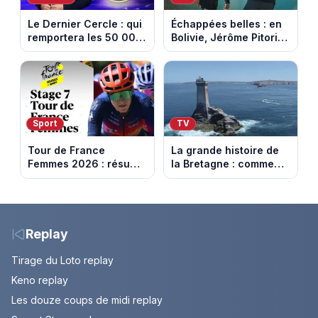
Le Dernier Cercle : qui
Échappées belles : en
remportera les 50 000
Bolivie, Jérôme Pitorin
euros face aux
découvre un pays où
personnalités ?
chaque sommet se
mérite
Sport
TV
Tour de France
La grande histoire de
Femmes 2026 : résumé
la Bretagne : comment
vidéo de la 7e étape
les Bretons ont
avec l'ascension du
défendu leur culture
Mont Ventoux
au fil des décennies
Replay
Tirage du Loto replay
Keno replay
Les douze coups de midi replay