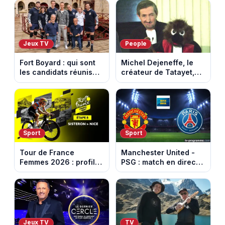
Jeux TV
People
Fort Boyard : qui sont
Michel Dejeneffe, le
les candidats réunis
créateur de Tatayet,
par Cyril Féraud ce
est mort à 77 ans
samedi 8 août 2026 ?
Sport
Sport
Tour de France
Manchester United -
Femmes 2026 : profil
PSG : match en direct
et horaires de la 8e
sur beIN Sports 1 à
étape entre Sisteron et
17h00
Nice
Jeux TV
TV