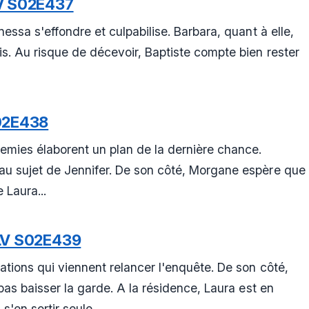
V S02E437
essa s'effondre et culpabilise. Barbara, quant à elle,
s. Au risque de décevoir, Baptiste compte bien rester
02E438
nemies élaborent un plan de la dernière chance.
au sujet de Jennifer. De son côté, Morgane espère que
 Laura...
LV S02E439
tions qui viennent relancer l'enquête. De son côté,
pas baisser la garde. A la résidence, Laura est en
'en sortir seule...