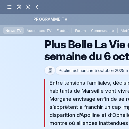
PROGRAMME TV
|
|
News TV
Audiences TV
Études
Forum
Communauté
Mét
Plus Belle La Vie
semaine du 6 oct
Publié le
dimanche 5 octobre 2025 à
Entre tensions familiales, déci
habitants de Marseille vont viv
Morgane envisage enfin de se ré
s’apprêtent à franchir un cap im
disparition d’Apolline et d’Ophé
montre où alliances inattendue