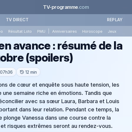
TV-programme
.com
TV DIRECT
REPLAY
|
éo
Résultat Loto
PMU
Anniversaires
Horoscope
Jeux
 en avance : résumé de la
obre (spoilers)
 07h36
12 min
sions de cœur et enquête sous haute tension, les
re une semaine riche en émotions. Tandis que
concilier avec sa sœur Laura, Barbara et Louis
portant dans leur relation. Pendant ce temps, la
lie plonge Vanessa dans une course contre la
s et risques extrêmes seront au rendez-vous.