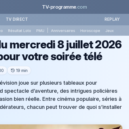
TV-programme
.com
TV DIRECT
REPLAY
|
éo
Résultat Loto
PMU
Anniversaires
Horoscope
Jeux
mercredi 8 juillet 2026
pour votre soirée télé
h00
19 min
lévision joue sur plusieurs tableaux pour
d spectacle d’aventure, des intrigues policières
sion bien réelle. Entre cinéma populaire, séries à
érateurs, chacun peut trouver de quoi s’installer
.