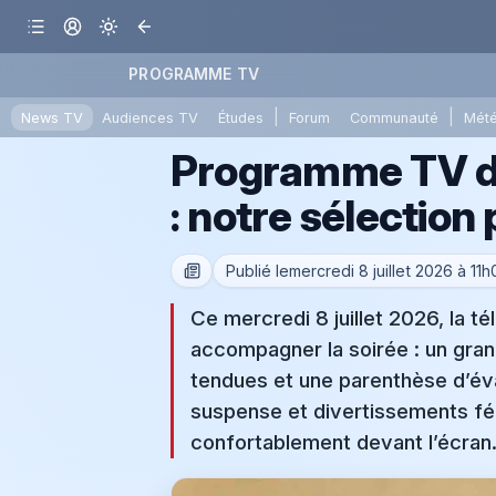
PROGRAMME TV
|
|
News TV
Audiences TV
Études
Forum
Communauté
Mét
Programme TV du 
: notre sélection 
Publié le
mercredi 8 juillet 2026 à 11
Ce mercredi 8 juillet 2026, la té
accompagner la soirée : un gran
tendues et une parenthèse d’éva
suspense et divertissements féd
confortablement devant l’écran