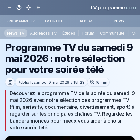
TV-programme
.com
PROGRAMME TV
TV DIRECT
REPLAY
NEWS
|
|
News TV
Audiences TV
Études
Forum
Communauté
Mét
Programme TV du samedi 9
mai 2026 : notre sélection
pour votre soirée télé
Publié le
samedi 9 mai 2026 à 15h23
16 min
Découvrez le programme TV de la soirée du samedi 9
mai 2026 avec notre sélection des programmes TV
(film, séries tv, documentaire, divertissement, sport) à
regarder sur les principales chaînes TV. Regardez les
bande-annonces pour mieux vous aider à choisir
votre soirée télé.