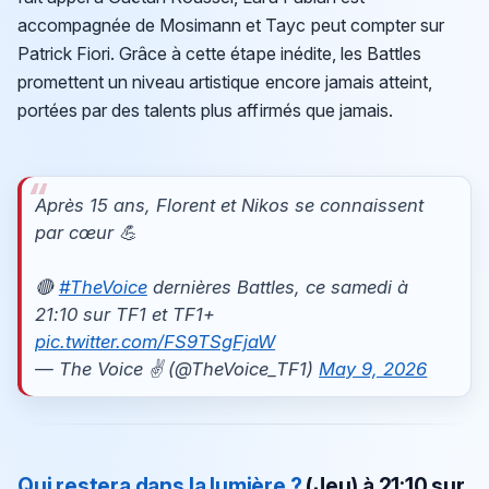
accompagnée de Mosimann et Tayc peut compter sur
Patrick Fiori. Grâce à cette étape inédite, les Battles
promettent un niveau artistique encore jamais atteint,
portées par des talents plus affirmés que jamais.
Après 15 ans, Florent et Nikos se connaissent
par cœur 💪
🔴
#TheVoice
dernières Battles, ce samedi à
21:10 sur TF1 et TF1+
pic.twitter.com/FS9TSgFjaW
— The Voice ✌️ (@TheVoice_TF1)
May 9, 2026
Qui restera dans la lumière ?
(Jeu) à 21:10 sur