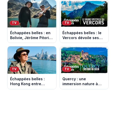
TV
TV
Échappées belles : en
Échappées belles : le
Bolivie, Jérôme Pitorin
Vercors dévoile ses
découvre un pays où
paysages les plus
chaque sommet se
spectaculaires
mérite
TV
TV
Échappées belles :
Quercy : une
Hong Kong entre
immersion nature à
gratte-ciel et nature
voir dans Echappées
sauvage
Belles sur France 5