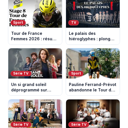
Sport
TV
Tour de France
Le palais des
Femmes 2026 : résumé
hiéroglyphes : plongez
vidéo de la 9e étape
dans la tombe
entre Sisteron et Nice
égyptienne qui fascine
les archéologues
Série TV
Sport
Un si grand soleil
Pauline Ferrand-Prévot
déprogrammé sur
abandonne le Tour de
France 3 : cinq
France Femmes avant
épisodes inédits
la 8e étape
diffusés le 13 août
Série TV
Série TV