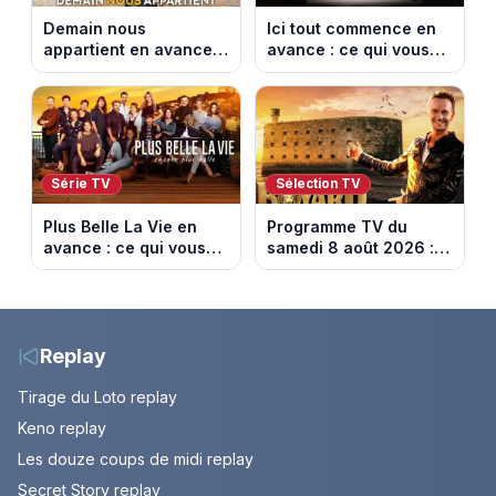
Demain nous
Ici tout commence en
appartient en avance :
avance : ce qui vous
ce qui vous attend la
attend la semaine du
semaine du 10 au 14
10 au 14 août 2026
août 2026 (spoiler)
(spoiler)
Série TV
Sélection TV
Plus Belle La Vie en
Programme TV du
avance : ce qui vous
samedi 8 août 2026 :
attend la semaine du
notre sélection pour
10 au 14 août 2026
votre soirée télé
(spoiler)
Replay
Tirage du Loto replay
Keno replay
Les douze coups de midi replay
Secret Story replay