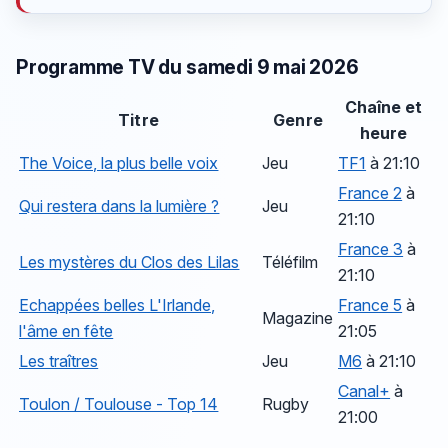
Programme TV du samedi 9 mai 2026
Chaîne et
Titre
Genre
heure
The Voice, la plus belle voix
Jeu
TF1
à 21:10
France 2
à
Qui restera dans la lumière ?
Jeu
21:10
France 3
à
Les mystères du Clos des Lilas
Téléfilm
21:10
Echappées belles L'Irlande,
France 5
à
Magazine
l'âme en fête
21:05
Les traîtres
Jeu
M6
à 21:10
Canal+
à
Toulon / Toulouse - Top 14
Rugby
21:00