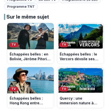
Programme TNT
Sur le même sujet
TV
TV
Échappées belles : en
Échappées belles : le
Bolivie, Jérôme Pitorin
Vercors dévoile ses
découvre un pays où
paysages les plus
chaque sommet se
spectaculaires
mérite
TV
TV
Échappées belles :
Quercy : une
Hong Kong entre
immersion nature à
gratte-ciel et nature
voir dans Echappées