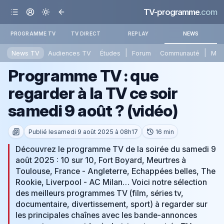
TV-programme
.com
PROGRAMME TV
TV DIRECT
REPLAY
NEWS
|
|
News TV
Audiences TV
Études
Forum
Communauté
Mét
Programme TV : que
regarder à la TV ce soir
samedi 9 août ? (vidéo)
Publié le
samedi 9 août 2025 à 08h17
16 min
Découvrez le programme TV de la soirée du samedi 9
août 2025 : 10 sur 10, Fort Boyard, Meurtres à
Toulouse, France - Angleterre, Echappées belles, The
Rookie, Liverpool - AC Milan… Voici notre sélection
des meilleurs programmes TV (film, séries tv,
documentaire, divertissement, sport) à regarder sur
les principales chaînes avec les bande-annonces