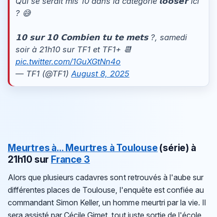
Qui se serait mis 10 dans la catégorie 𝙡𝙤𝙤𝙨𝙚𝙧 ici
? 😅
𝟭𝟬 𝘀𝘂𝗿 𝟭𝟬 𝗖𝗼𝗺𝗯𝗶𝗲𝗻 𝘁𝘂 𝘁𝗲 𝗺𝗲𝘁𝘀 ?, samedi
soir à 21h10 sur TF1 et TF1+ 📆
pic.twitter.com/1GuXGtNn4o
— TF1 (@TF1)
August 8, 2025
Meurtres à...
Meurtres à Toulouse
(série)
à
21h10 sur
France 3
Alors que plusieurs cadavres sont retrouvés à l'aube sur
différentes places de Toulouse, l'enquête est confiée au
commandant Simon Keller, un homme meurtri par la vie. Il
sera assisté par Cécile Gimet, tout juste sortie de l'école