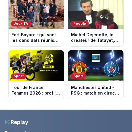
Jeux TV
People
Fort Boyard : qui sont
Michel Dejeneffe, le
les candidats réunis
créateur de Tatayet,
par Cyril Féraud ce
est mort à 77 ans
samedi 8 août 2026 ?
Sport
Sport
Tour de France
Manchester United -
Femmes 2026 : profil
PSG : match en direct
et horaires de la 8e
sur beIN Sports 1 à
étape entre Sisteron et
17h00
Nice
Replay