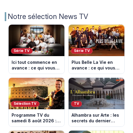
Notre sélection News TV
Série TV
Série TV
Ici tout commence en
Plus Belle La Vie en
avance : ce qui vous
avance : ce qui vous
attend la semaine du
attend la semaine du
10 au 14 août 2026
10 au 14 août 2026
(spoiler)
(spoiler)
Sélection TV
TV
Programme TV du
Alhambra sur Arte : les
samedi 8 août 2026 :
secrets du dernier
notre sélection pour
sultanat musulman
votre soirée télé
d’Espagne