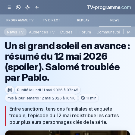
TV-programme
.com
PROGRAMME TV
TV DIRECT
REPLAY
NEWS
|
|
News TV
Audiences TV
Études
Forum
Communauté
Mét
Un si grand soleil en avance :
résumé du 12 mai 2026
(spoiler). Salomé troublée
par Pablo.
Publié le
lundi 11 mai 2026 à 07h45
mis à jour le
mardi 12 mai 2026 à 16h10
11 min
Entre sanctions, tensions familiales et enquête
trouble, l’épisode du 12 mai redistribue les cartes
pour plusieurs personnages clés de la série.