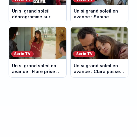
Un si grand soleil
Un si grand soleil en
déprogrammé sur
avance : Sabine
France 3 : cinq
menacée par Céleste.
épisodes inédits
Episode du 7 août
diffusés le 13 août
2026 (spoiler).
Série TV
Série TV
Un si grand soleil en
Un si grand soleil en
avance : Flore prise au
avance : Clara passe
piège. Episode du 6
aux aveux. Episode du
août 2026 (spoiler).
5 août 2026 (spoiler).