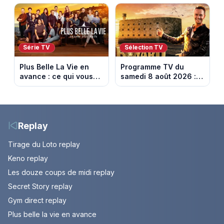
semaine du 10 au 14
10 au 14 août 2026
août 2026 (spoiler)
(spoiler)
Série TV
Sélection TV
Plus Belle La Vie en
Programme TV du
avance : ce qui vous
samedi 8 août 2026 :
attend la semaine du
notre sélection pour
10 au 14 août 2026
votre soirée télé
(spoiler)
Replay
Tirage du Loto replay
Keno replay
Les douze coups de midi replay
Secret Story replay
Gym direct replay
Plus belle la vie en avance