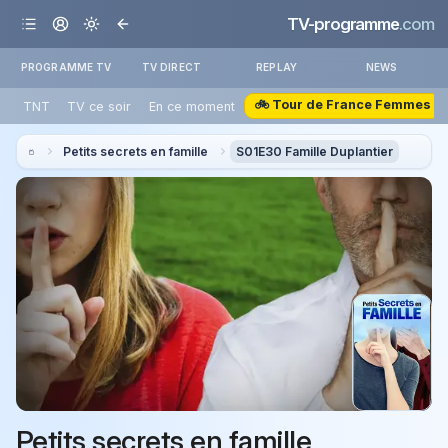
TV-programme
.com
PROGRAMME TV
TV DIRECT
REPLAY
NEWS
🚲 Tour de France Femmes
TNT
TV ce soir
En ce moment
Petits secrets en famille
S01E30 Famille Duplantier
Petits secrets en famille