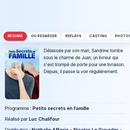
RÉSUMÉ
OÙ REGARDER
REPLAYS
CASTING
PHOTO
Délaissée par son mari, Sandrine tombe
sous le charme de Juan, un livreur qui
s'est trompé de porte pour une livraison.
Depuis, il passe la voir régulièrement.
Programme :
Petits secrets en famille
Réalisé par
Luc Chalifour
Distribution
:
Nathalie Afferie
•
Nicolas Le Guyader
•