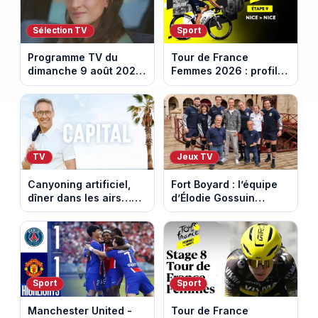
Sélection TV
Sport
Programme TV du
Tour de France
dimanche 9 août 2026
Femmes 2026 : profil
: notre sélection pour
et horaires de la
votre soirée télé
dernière étape à Nice
TV
Jeux TV
Canyoning artificiel,
Fort Boyard : l’équipe
dîner dans les airs…
d’Élodie Gossuin
les loisirs les plus fous
termine avec une belle
passés au crible dans
somme pour l'Unicef et
Capital
le Refuge
Sport
Sport
Manchester United -
Tour de France