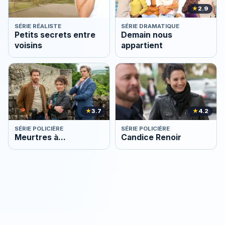
★
2.9
SÉRIE RÉALISTE
SÉRIE DRAMATIQUE
Petits secrets entre
Demain nous
voisins
appartient
★
3.7
★
4.2
SÉRIE POLICIÈRE
SÉRIE POLICIÈRE
Meurtres à...
Candice Renoir