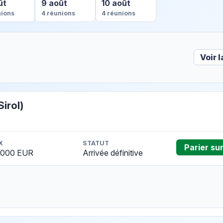
ût
9 août
10 août
nions
4 réunions
4 réunions
Voir 
irol)
X
STATUT
Parier su
 000 EUR
Arrivée définitive