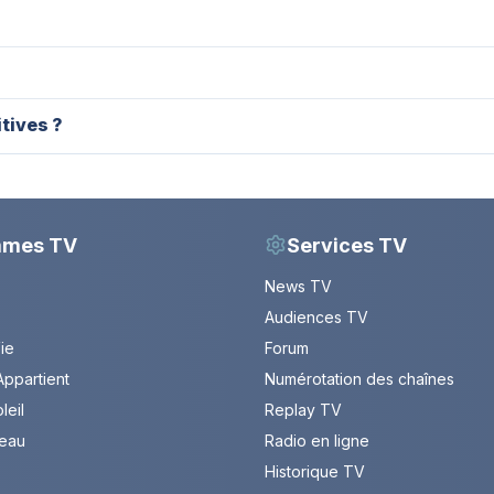
itives ?
mmes TV
Services TV
News TV
Audiences TV
Vie
Forum
ppartient
Numérotation des chaînes
leil
Replay TV
leau
Radio en ligne
Historique TV