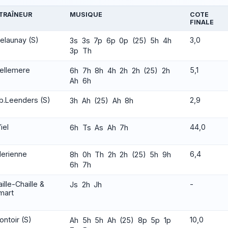
TRAÎNEUR
MUSIQUE
COTE
FINALE
elaunay (S)
3,0
3s 3s 7p 6p 0p (25) 5h 4h
3p Th
Bellemere
5,1
6h 7h 8h 4h 2h 2h (25) 2h
Ah 6h
b.Leenders (S)
2,9
3h Ah (25) Ah 8h
iel
44,0
6h Ts As Ah 7h
Merienne
6,4
8h 0h Th 2h 2h (25) 5h 9h
6h 7h
ille-Chaille &
-
Js 2h Jh
mart
ontoir (S)
10,0
Ah 5h 5h Ah (25) 8p 5p 1p