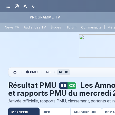
PROGRAMME TV
|
|
News TV
Audiences TV
Études
Forum
Communauté
Mét
🟢 PMU
R6
R6C8
Résultat PMU
Les Amnos 
R6
C8
et rapports PMU du
mercredi 
Arrivée officielle, rapports PMU, classement, partants et i
MERCREDI
HIER
AUJOURD'HUI
DEMA