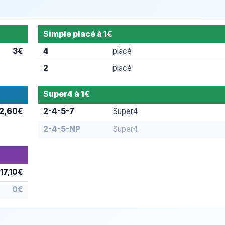
Simple placé à 1€
3€
4
placé
2
placé
Super4 à 1€
12,60€
2-4-5-7
Super4
2-4-5-NP
Super4
17,10€
0€