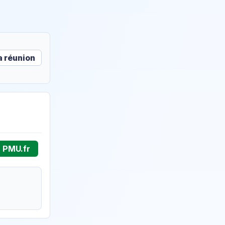
la réunion
r PMU.fr