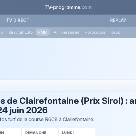
TV-programme
.com
TV DIRECT
REPLAY
|
éo
Résultat Loto
PMU
Anniversaires
Horoscope
Jeux
de Clairefontaine (Prix Sirol) : a
24 juin 2026
nfos turf de la course R6C8 à Clairefontaine.
IN
DIMANCHE
LUNDI