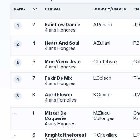
RANG
N°
CHEVAL
JOCKEY/DRIVER
EN
2
Rainbow Dance
A.Renard
J.D
1
4 ans Hongres
4
Heart And Soul
A.Zuliani
F.
2
4 ans Hongres
5
Mon Vieux Jean
C.Lefebvre
Ga
3
4 ans Hongres
7
Fakir De Mix
L.Colson
T.V
4
4 ans Hongres
3
April Flower
K.Ouvrier
J.
5
4 ans Femelles
-
1
Mister De
M.Zitiou-
Cha
Coquerie
Collonges
Pa
4 ans Hongres
-
6
Knightoftheforest
T.Chevillard
L.P