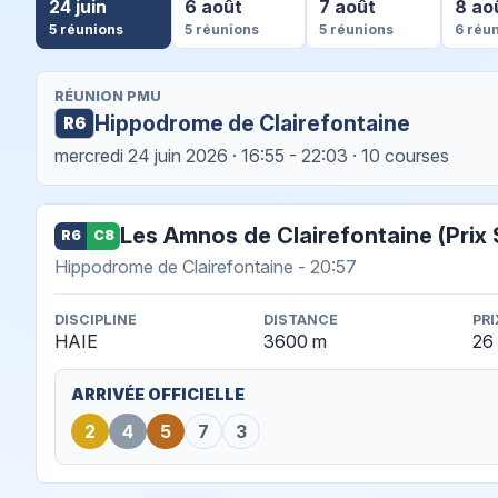
24 juin
6 août
7 août
8 ao
5 réunions
5 réunions
5 réunions
6 réu
RÉUNION PMU
Hippodrome de Clairefontaine
R6
mercredi 24 juin 2026
· 16:55 - 22:03 · 10 courses
Les Amnos de Clairefontaine (Prix S
R6
C8
Hippodrome de Clairefontaine - 20:57
DISCIPLINE
DISTANCE
PRI
HAIE
3600 m
26
ARRIVÉE OFFICIELLE
2
4
5
7
3