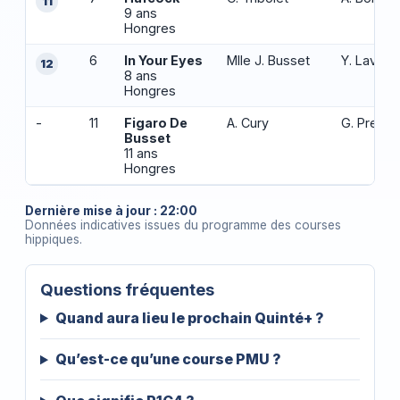
11
9 ans
Hongres
6
In Your Eyes
Mlle J. Busset
Y. Lavign
12
8 ans
Hongres
-
11
Figaro De
A. Cury
G. Presle
Busset
11 ans
Hongres
Dernière mise à jour : 22:00
Données indicatives issues du programme des courses
hippiques.
Questions fréquentes
Quand aura lieu le prochain Quinté+ ?
Qu’est-ce qu’une course PMU ?