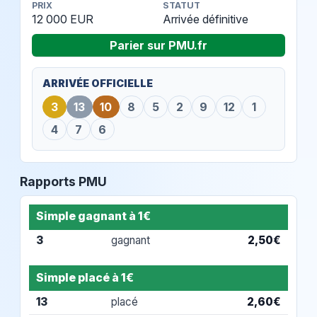
PRIX
STATUT
12 000 EUR
Arrivée définitive
Parier sur PMU.fr
ARRIVÉE OFFICIELLE
3
13
10
8
5
2
9
12
1
4
7
6
Rapports PMU
Simple gagnant à 1€
3
gagnant
2,50€
Simple placé à 1€
13
placé
2,60€