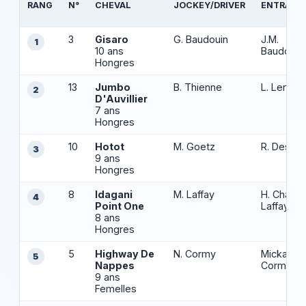
RANG
N°
CHEVAL
JOCKEY/DRIVER
ENTRAÎN
3
Gisaro
G. Baudouin
J.M.
1
10 ans
Baudouin
Hongres
13
Jumbo
B. Thienne
L. Lerena
2
D'Auvillier
7 ans
Hongres
10
Hotot
M. Goetz
R. Despr
3
9 ans
Hongres
8
Idagani
M. Laffay
H. Chauv
4
Point One
Laffay
8 ans
Hongres
5
Highway De
N. Cormy
Mickael
5
Nappes
Cormy
9 ans
Femelles