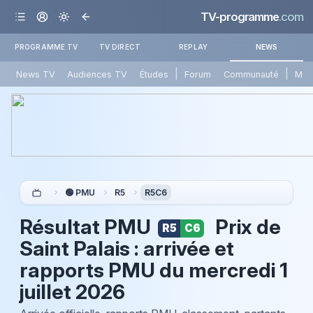
TV-programme
.com
PROGRAMME TV
TV DIRECT
REPLAY
NEWS
|
|
News TV
Audiences TV
Études
Forum
Communauté
Mét
🟢 PMU
R5
R5C6
Résultat PMU
Prix de
R5
C6
Saint Palais : arrivée et
rapports PMU du
mercredi 1
juillet 2026