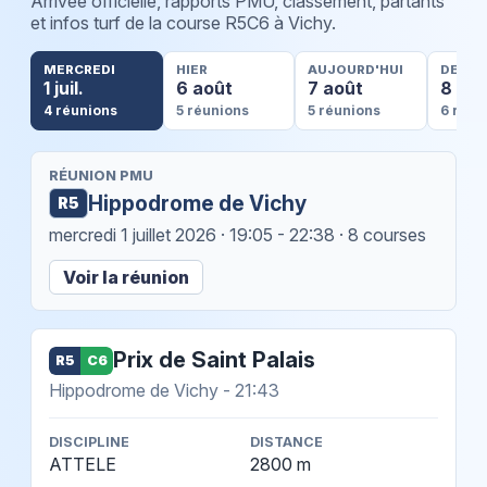
Arrivée officielle, rapports PMU, classement, partants
et infos turf de la course R5C6 à Vichy.
MERCREDI
HIER
AUJOURD'HUI
DEMA
1 juil.
6 août
7 août
8 ao
4 réunions
5 réunions
5 réunions
6 réun
RÉUNION PMU
Hippodrome de Vichy
R5
mercredi 1 juillet 2026
· 19:05 - 22:38 · 8 courses
Voir la réunion
Prix de Saint Palais
R5
C6
Hippodrome de Vichy - 21:43
DISCIPLINE
DISTANCE
ATTELE
2800 m