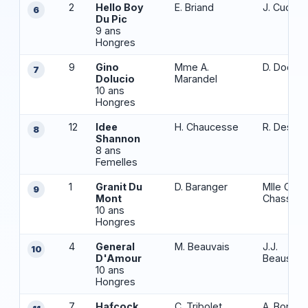
2
Hello Boy
E. Briand
J. Cuoq
6
Du Pic
9 ans
Hongres
9
Gino
Mme A.
D. Dodin
7
Dolucio
Marandel
10 ans
Hongres
12
Idee
H. Chaucesse
R. Despr
8
Shannon
8 ans
Femelles
1
Granit Du
D. Baranger
Mlle C.
9
Mont
Chassag
10 ans
Hongres
4
General
M. Beauvais
J.J.
10
D'Amour
Beausse
10 ans
Hongres
7
Hafcock
C. Tribolet
A. Bonne