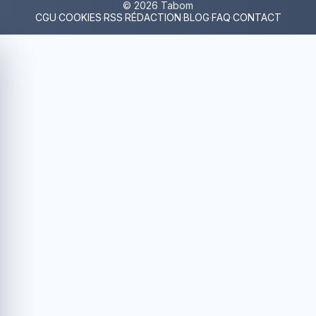
© 2026 Tabom
CGU
·
COOKIES
·
RSS
·
RÉDACTION
·
BLOG
·
FAQ
·
CONTACT