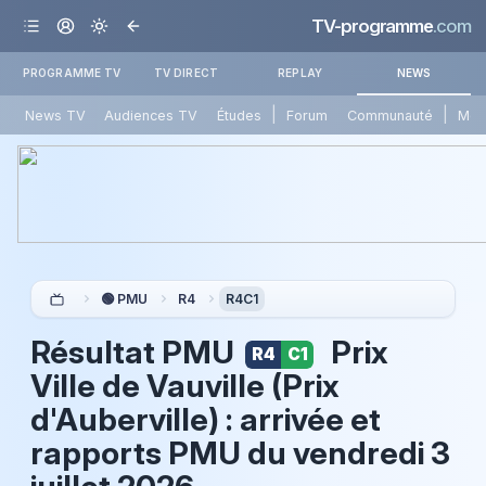
TV-programme
.com
PROGRAMME TV
TV DIRECT
REPLAY
NEWS
|
|
News TV
Audiences TV
Études
Forum
Communauté
Mét
🟢 PMU
R4
R4C1
Résultat PMU
Prix
R4
C1
Ville de Vauville (Prix
d'Auberville) : arrivée et
rapports PMU du
vendredi 3