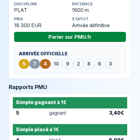
DISCIPLINE
DISTANCE
PLAT
1600 m
PRIX
STATUT
18 300 EUR
Arrivée définitive
Parier sur PMU.fr
ARRIVÉE OFFICIELLE
5
7
4
10
9
2
8
6
3
Rapports PMU
Simple gagnant à 1€
5
gagnant
3,40€
Simple placé à 1€