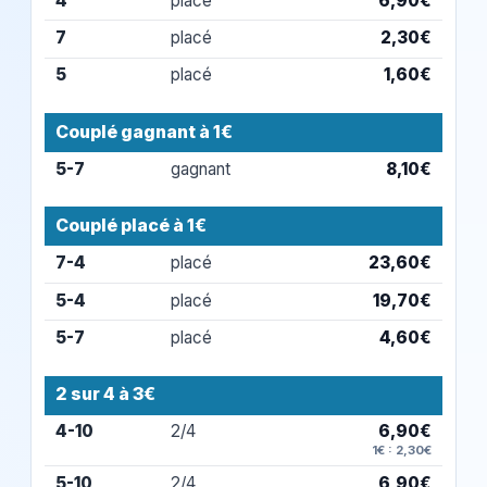
4
placé
6,90€
7
placé
2,30€
5
placé
1,60€
Couplé gagnant à 1€
5-7
gagnant
8,10€
Couplé placé à 1€
7-4
placé
23,60€
5-4
placé
19,70€
5-7
placé
4,60€
2 sur 4 à 3€
4-10
2/4
6,90€
1€ : 2,30€
5-10
2/4
6,90€