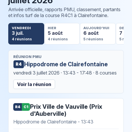
juillet 2026
Arrivée officielle, rapports PMU, classement, partants
et infos turf de la course R4C1 à Clairefontaine.
VENDREDI
HIER
AUJOURD'HUI
DEMA
3 juil.
5 août
6 août
7 aoû
4 réunions
4 réunions
5 réunions
5 réun
RÉUNION PMU
Hippodrome de Clairefontaine
R4
vendredi 3 juillet 2026
· 13:43 - 17:48 · 8 courses
Voir la réunion
Prix Ville de Vauville (Prix
R4
C1
d'Auberville)
Hippodrome de Clairefontaine - 13:43