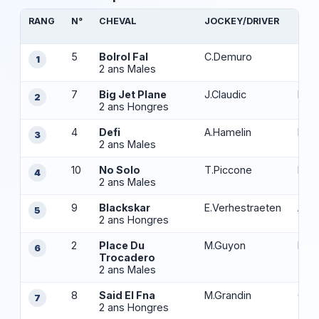
RANG
N°
CHEVAL
JOCKEY/DRIVER
ENT
5
Bolrol Fal
C.Demuro
Tim
1
2 ans Males
(S)
7
Big Jet Plane
J.Claudic
M.Bl
2
2 ans Hongres
4
Defi
A.Hamelin
Mme
3
2 ans Males
10
No Solo
T.Piccone
Ha.P
4
2 ans Males
9
Blackskar
E.Verhestraeten
A.Mu
5
2 ans Hongres
2
Place Du
M.Guyon
L.Ga
6
Trocadero
2 ans Males
8
Said El Fna
M.Grandin
C.E
7
2 ans Hongres