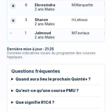
6
Ebrosindra
M.Marquette
P.Do
8
2 ans Males
3
Sharon
H.Lebouc
Mme
9
2 ans Males
-
1
Jalmoud
M.Favriaux
H.Gh
2 ans Males
Dernière mise à jour : 21:25
Données indicatives issues du programme des courses
hippiques.
Questions fréquentes
Quand aura lieu le prochain Quinté+ ?
Qu’est-ce qu’une course PMU ?
Que signifie R1C4 ?