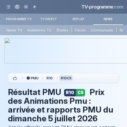
TV-programme
.com
PROGRAMME TV
TV DIRECT
REPLAY
NEWS
|
|
News TV
Audiences TV
Études
Forum
Communauté
Mét
🟢 PMU
R10
R10C5
Résultat PMU
Prix
R10
C5
des Animations Pmu :
arrivée et rapports PMU du
dimanche 5 juillet 2026