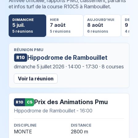
Arrivée officielle, rapports PMU, classement, partants
et infos turf de la course R10C5 à Rambouillet.
DIMANCHE
HIER
AUJOURD'HUI
DEMA
5 juil.
7 août
8 août
9 ao
5 réunions
5 réunions
6 réunions
4 réun
RÉUNION PMU
Hippodrome de Rambouillet
R10
dimanche 5 juillet 2026
· 14:00 - 17:30 · 8 courses
Voir la réunion
Prix des Animations Pmu
R10
C5
Hippodrome de Rambouillet - 16:00
DISCIPLINE
DISTANCE
MONTE
2800 m