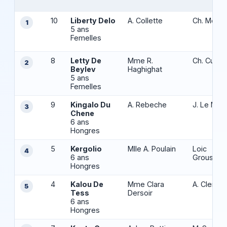
10
Liberty Delo
A. Collette
Ch. Mottie
1
5 ans
Femelles
8
Letty De
Mme R.
Ch. Cuiller
2
Beylev
Haghighat
5 ans
Femelles
9
Kingalo Du
A. Rebeche
J. Le Mer
3
Chene
6 ans
Hongres
5
Kergolio
Mlle A. Poulain
Loic
4
6 ans
Groussar
Hongres
4
Kalou De
Mme Clara
A. Clerin
5
Tess
Dersoir
6 ans
Hongres