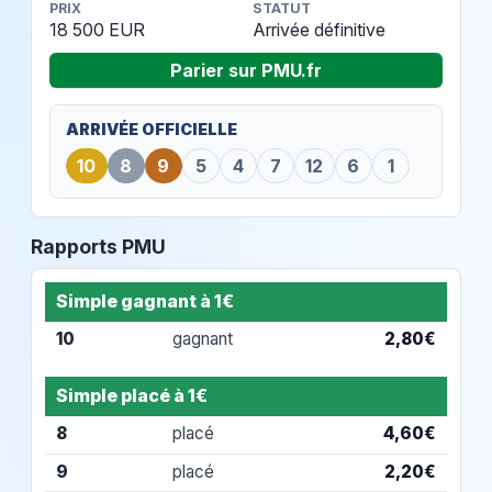
PRIX
STATUT
18 500 EUR
Arrivée définitive
Parier sur PMU.fr
ARRIVÉE OFFICIELLE
10
8
9
5
4
7
12
6
1
Rapports PMU
Simple gagnant à 1€
10
gagnant
2,80€
Simple placé à 1€
8
placé
4,60€
9
placé
2,20€