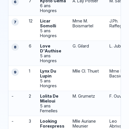
7
Kyoto Gema
A. Lay Pottier
M. Sassie
6
6 ans
Hongres
12
Licar
Mme M.
J.Ph.
7
Somolli
Boismartel
Raffegea
5 ans
Hongres
6
Love
G. Gilard
L. Jublot
8
D'Authise
5 ans
Hongres
1
Lynx Du
Mlle Cl. Thuet
Mme M.
9
Lupin
Bacsich
5 ans
Hongres
-
2
Lolita De
M. Grumetz
F. Ouvrie
Mieloui
5 ans
Femelles
-
3
Looking
Mlle Auriane
Leo
Forexpress
Meunier
Abrivard