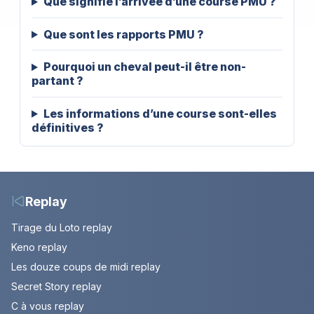
Que signifie l’arrivée d’une course PMU ?
Que sont les rapports PMU ?
Pourquoi un cheval peut-il être non-
partant ?
Les informations d’une course sont-elles
définitives ?
Replay
Tirage du Loto replay
Keno replay
Les douze coups de midi replay
Secret Story replay
C à vous replay