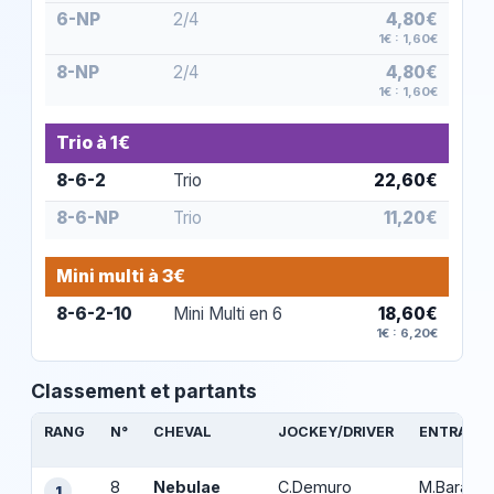
6-NP
2/4
4,80€
1€ : 1,60€
8-NP
2/4
4,80€
1€ : 1,60€
Trio à 1€
8-6-2
Trio
22,60€
8-6-NP
Trio
11,20€
Mini multi à 3€
8-6-2-10
Mini Multi en 6
18,60€
1€ : 6,20€
Classement et partants
RANG
N°
CHEVAL
JOCKEY/DRIVER
ENTRAÎNE
8
Nebulae
C.Demuro
M.Baratti 
1