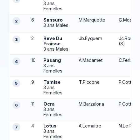
3 ans
Femelles
6
Sansuro
M.Marquette
G.Mosse 
2
3 ans Males
2
Reve Du
Jb.Eyquem
Jc.Rouge
3
Fraisse
(S)
3 ans Males
10
Pasang
A.Madamet
C.Ferland 
4
3 ans
Femelles
9
Tamise
T.Piccone
P.Cottier
5
3 ans
Femelles
11
Ocra
M.Barzalona
P.Cottier
6
3 ans
Femelles
4
Lotus
A.Lemaitre
N.Le Roc
7
3 ans
Femelles