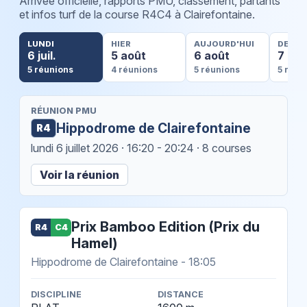
Arrivée officielle, rapports PMU, classement, partants
et infos turf de la course R4C4 à Clairefontaine.
LUNDI
HIER
AUJOURD'HUI
DEMA
6 juil.
5 août
6 août
7 aoû
5 réunions
4 réunions
5 réunions
5 réun
RÉUNION PMU
Hippodrome de Clairefontaine
R4
lundi 6 juillet 2026
· 16:20 - 20:24 · 8 courses
Voir la réunion
Prix Bamboo Edition (Prix du
R4
C4
Hamel)
Hippodrome de Clairefontaine - 18:05
DISCIPLINE
DISTANCE