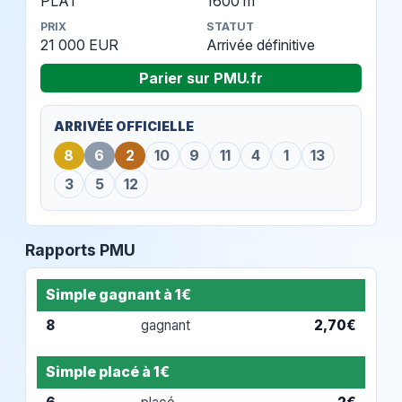
PLAT
1600 m
PRIX
STATUT
21 000 EUR
Arrivée définitive
Parier sur PMU.fr
ARRIVÉE OFFICIELLE
8
6
2
10
9
11
4
1
13
3
5
12
Rapports PMU
Simple gagnant à 1€
8
gagnant
2,70€
Simple placé à 1€