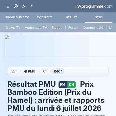
TV-programme
.com
PROGRAMME TV
TV DIRECT
REPLAY
NEWS
|
|
News TV
Audiences TV
Études
Forum
Communauté
Mét
🟢 PMU
R4
R4C4
Résultat PMU
Prix
R4
C4
Bamboo Edition (Prix du
Hamel) : arrivée et rapports
PMU du
lundi 6 juillet 2026