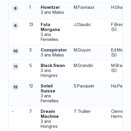
1
Howitzer
M.Favriaux
H.Ghabri
8
3 ans Males
13
Fata
J.Claudic
F.Bresson
9
Morgana
(S)
3 ans
Femelles
3
Conspirator
M.Guyon
Ed.Monfor
10
3 ans Males
(S)
5
Black Swan
M.Grandin
M.Brasme
11
3 ans
(S)
Hongres
12
Soleil
S.Pasquier
Ha.Pantall
12
Suisse
3 ans
Femelles
-
7
Dream
T.Trullier
Clement 
Machine
Hermans 
3 ans
Hongres