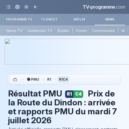
TV-programme
.com
PROGRAMME TV
TV DIRECT
REPLAY
NEWS
|
|
News TV
Audiences TV
Études
Forum
Communauté
Mét
🟢 PMU
R1
R1C4
Résultat PMU
Prix de
R1
C4
la Route du Dindon : arrivée
et rapports PMU du
mardi 7
juillet 2026