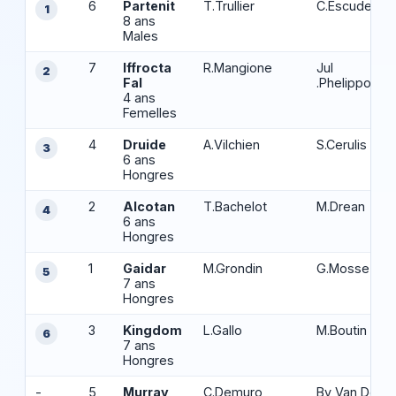
6
Partenit
T.Trullier
C.Escuder
1
8 ans
Males
7
Iffrocta
R.Mangione
Jul
2
Fal
.Phelippon
4 ans
Femelles
4
Druide
A.Vilchien
S.Cerulis
3
6 ans
Hongres
2
Alcotan
T.Bachelot
M.Drean
4
6 ans
Hongres
1
Gaidar
M.Grondin
G.Mosse (S)
5
7 ans
Hongres
3
Kingdom
L.Gallo
M.Boutin (S)
6
7 ans
Hongres
-
5
Murray
C.Demuro
Bv Van Den