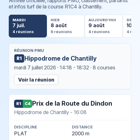
Arrivée officielle, rapports PMU, classement, partants
et infos turf de la course R1C4 à Chantilly.
MARDI
HIER
AUJOURD'HUI
DEMA
7 juil.
8 août
9 août
10 ao
4 réunions
6 réunions
4 réunions
4 réun
RÉUNION PMU
Hippodrome de Chantilly
R1
mardi 7 juillet 2026
· 14:18 - 18:32 · 8 courses
Voir la réunion
Prix de la Route du Dindon
R1
C4
Hippodrome de Chantilly - 16:08
DISCIPLINE
DISTANCE
PLAT
2000 m