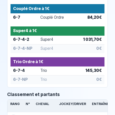
Couplé Ordre à 1€
6-7
Couplé Ordre
84,20€
Super4 à 1€
6-7-4-2
Super4
1 031,70€
6-7-4-NP
Super4
0€
Trio Ordre à 1€
6-7-4
Trio
145,30€
6-7-NP
Trio
0€
Classement et partants
RANG
N°
CHEVAL
JOCKEY/DRIVER
ENTRAÎNEUR