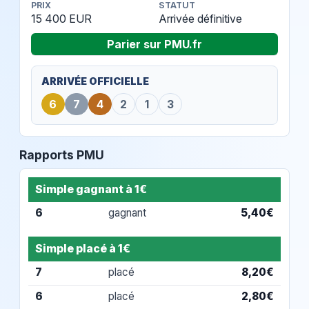
PRIX
STATUT
15 400 EUR
Arrivée définitive
Parier sur PMU.fr
ARRIVÉE OFFICIELLE
6
7
4
2
1
3
Rapports PMU
Simple gagnant à 1€
6
gagnant
5,40€
Simple placé à 1€
7
placé
8,20€
6
placé
2,80€