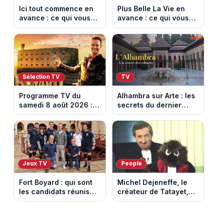
Ici tout commence en
Plus Belle La Vie en
avance : ce qui vous
avance : ce qui vous
attend la semaine du
attend la semaine du
10 au 14 août 2026
10 au 14 août 2026
(spoiler)
(spoiler)
Sélection TV
TV
Programme TV du
Alhambra sur Arte : les
samedi 8 août 2026 :
secrets du dernier
notre sélection pour
sultanat musulman
votre soirée télé
d’Espagne
Jeux TV
People
Fort Boyard : qui sont
Michel Dejeneffe, le
les candidats réunis
créateur de Tatayet,
par Cyril Féraud ce
est mort à 77 ans
samedi 8 août 2026 ?