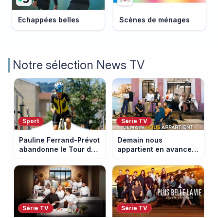
Echappées belles
Scènes de ménages
Notre sélection News TV
Sport
Série TV
Pauline Ferrand-Prévot
Demain nous
abandonne le Tour de
appartient en avance :
France Femmes avant
ce qui vous attend la
la 8e étape
semaine du 10 au 14
août 2026 (spoiler)
Série TV
Série TV