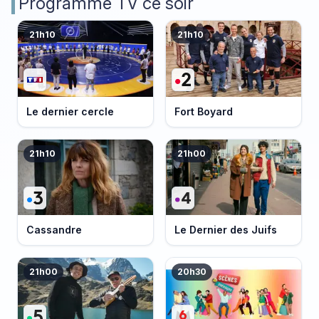
Programme TV ce soir
21h10
21h10
Le dernier cercle
Fort Boyard
21h10
21h00
Cassandre
Le Dernier des Juifs
21h00
20h30