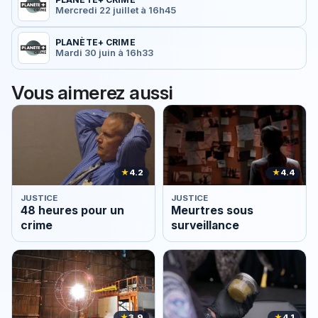
Mercredi 22 juillet à 16h45
PLANÈTE+ CRIME
Mardi 30 juin à 16h33
Vous aimerez aussi
★
4.2
★
4.4
JUSTICE
JUSTICE
48 heures pour un
Meurtres sous
crime
surveillance
★
3.9
★
4.1