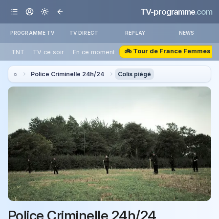
TV-programme
.com
PROGRAMME TV
TV DIRECT
REPLAY
NEWS
🚲 Tour de France Femmes
TNT
TV ce soir
En ce moment
Police Criminelle 24h/24
Colis piégé
Police Criminelle 24h/24