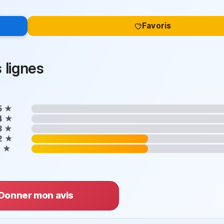
Favoris
 lignes
5
★
4
★
3
★
2
★
1
★
Donner mon avis