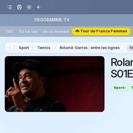
PROGRAMME TV
🚲 Tour de France Femmes
TNT
TV ce soir
En ce moment
Sport
Tennis
Roland-Garros : entre les lignes
S
Rolan
S01E
Sport