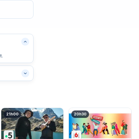
t.
21h00
20h30