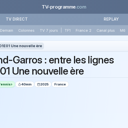
TV-programme
.com
TV DIRECT
REPLAY
|
Demain
Colonnes
TV 7 jours
TF1
France 2
Canal plus
M6
01E01 Une nouvelle ère
d-Garros : entre les lignes
01 Une nouvelle ère
Tennis
40min
2025
France