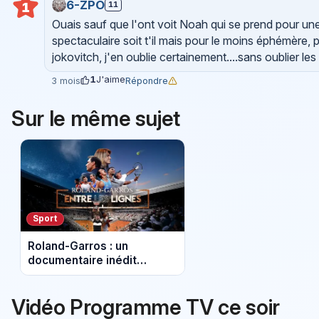
6-ZPO
11
1
Ouais sauf que l'ont voit Noah qui se prend pour une
spectaculaire soit t'il mais pour le moins éphémère, p
jokovitch, j'en oublie certainement....sans oublier l
1
J'aime
Répondre
3 mois
Sur le même sujet
Sport
Roland-Garros : un
documentaire inédit
dévoile les coulisses du
tournoi sur France 2
Vidéo Programme TV ce soir