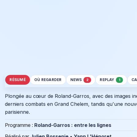
RÉSUMÉ
OÙ REGARDER
NEWS
REPLAY
CA
2
1
Plongée au cœur de Roland-Garros, avec des images inéd
derniers combats en Grand Chelem, tandis qu'une nouvell
parisienne.
Programme :
Roland-Garros : entre les lignes
Réalisé par
Julien Bossenie
•
Yann L'Hénoret