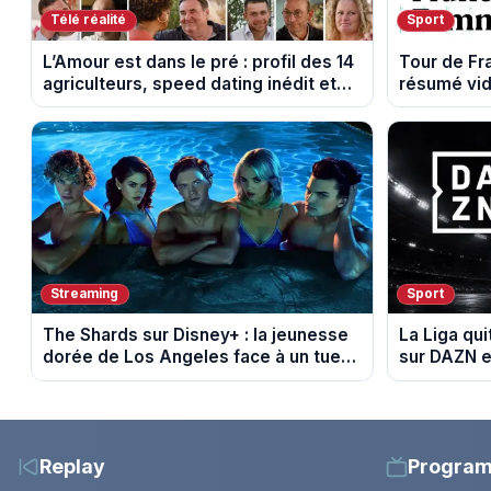
Télé réalité
Sport
L’Amour est dans le pré : profil des 14
Tour de F
agriculteurs, speed dating inédit et
résumé vid
de nouvelles histoires d’amour
Montbrison
Streaming
Sport
The Shards sur Disney+ : la jeunesse
La Liga qui
dorée de Los Angeles face à un tueur
sur DAZN e
dans les années 80
Replay
Progra