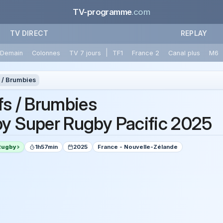
TV-programme
.com
TV DIRECT
REPLAY
|
Demain
Colonnes
TV 7 jours
TF1
France 2
Canal plus
M6
 / Brumbies
fs / Brumbies
y Super Rugby Pacific 2025
Rugby
1h57min
2025
France - Nouvelle-Zélande