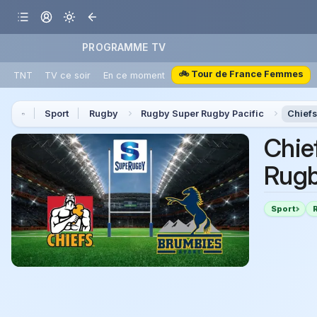
PROGRAMME TV
🚲 Tour de France Femmes
TNT
TV ce soir
En ce moment
Sport
Rugby
Rugby Super Rugby Pacific
Chiefs
Chie
Rugb
Sport