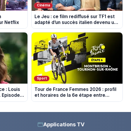
Cinéma
n
Le Jeu : ce film rediffusé sur TF1 est
r Netflix
adapté d’un succès italien devenu un
phénomène mondial
Sport
e : Louis
Tour de France Femmes 2026 : profil
. Episode
et horaires de la 6e étape entre
Montbrison et Tournon-sur-Rhône
Applications TV