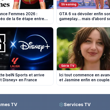
Streaming
rance Femmes 2026 :
GTA 6 va dévoiler enfin so
éo de la 6e étape entre
gameplay… mais d’abord su
 et Tournon-sur-Rhône
Série TV
tte beIN Sports et arrive
Ici tout commence en avanc
t Disney+ en France
et Jasmine enfin en couple
du 7 août 2026 (spoiler)
mmes TV
Services TV