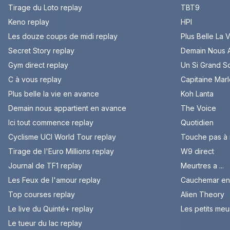
Tirage du Loto replay
TBT9
Keno replay
HPI
Les douze coups de midi replay
Plus Belle La 
Secret Story replay
Demain Nous A
Gym direct replay
Un Si Grand So
C à vous replay
Capitaine Mar
Plus belle la vie en avance
Koh Lanta
Demain nous appartient en avance
The Voice
Ici tout commence replay
Quotidien
Cyclisme UCI World Tour replay
Touche pas à
Tirage de l'Euro Millions replay
W9 direct
Journal de TF1 replay
Meurtres a ...
Les Feux de l'amour replay
Cauchemar en 
Top courses replay
Alien Theory
Le live du Quinté+ replay
Les petits meu
Le tueur du lac replay