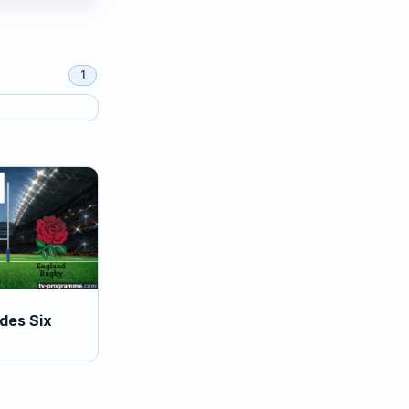
1
des Six