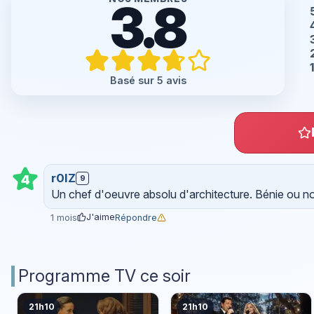
3.8
Basé sur 5 avis
r0lZ
4
9
Un chef d'oeuvre absolu d'architecture. Bénie ou non,
J'aime
Répondre
1 mois
Programme TV ce soir
21h10
21h10