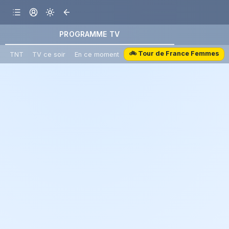
PROGRAMME TV
🚲 Tour de France Femmes
TNT
TV ce soir
En ce moment