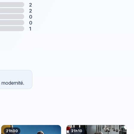
2
2
0
0
1
a modernité.
21h00
21h10