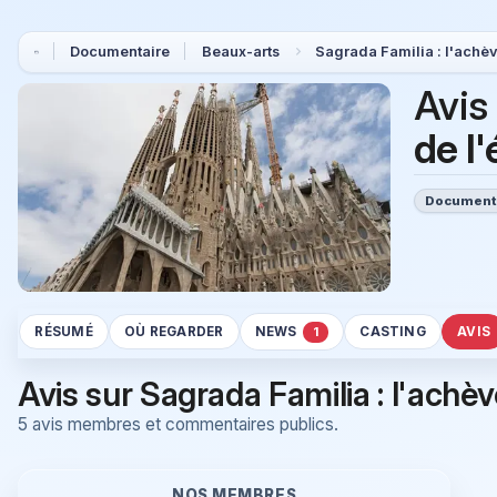
Documentaire
Beaux-arts
Sagrada Familia : l'achè
Avis
de l
Document
RÉSUMÉ
OÙ REGARDER
NEWS
CASTING
AVIS
1
Avis sur Sagrada Familia : l'achè
5 avis membres et commentaires publics.
NOS MEMBRES