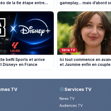
éo de la 6e étape entre
gameplay… mais d’abord su
 et Tournon-sur-Rhône
Série TV
tte beIN Sports et arrive
Ici tout commence en avanc
t Disney+ en France
et Jasmine enfin en couple
du 7 août 2026 (spoiler)
mmes TV
Services TV
News TV
Audiences TV