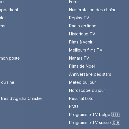
Vie
Forum
ppartient
Numérotation des chaînes
leil
Replay TV
leau
Radio en ligne
Historique TV
Films à venir
Meilleurs films TV
 mon poste
Nanars TV
Films de Noël
Anniversaire des stars
cuisine
Météo du jour
Horoscope du jour
rtres d'Agatha Christie
Résultat Loto
PMU
Programme TV belge 🇧🇪
Programme TV suisse 🇨🇭