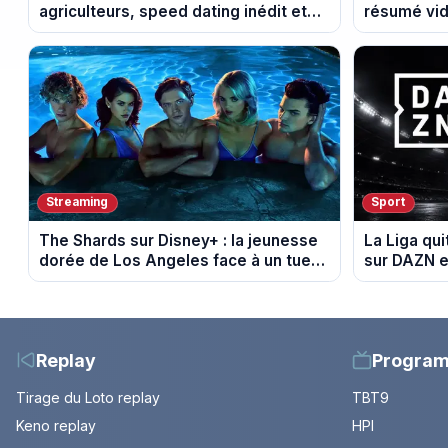
agriculteurs, speed dating inédit et
résumé vid
de nouvelles histoires d’amour
Montbrison
Streaming
Sport
The Shards sur Disney+ : la jeunesse
La Liga qui
dorée de Los Angeles face à un tueur
sur DAZN e
dans les années 80
Replay
Progra
Tirage du Loto replay
TBT9
Keno replay
HPI