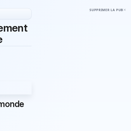
SUPPRIMER LA PUB
vement
e
u monde