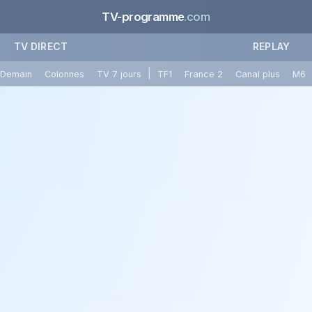
TV-programme
.com
TV DIRECT
REPLAY
|
Demain
Colonnes
TV 7 jours
TF1
France 2
Canal plus
M6