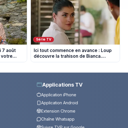
Série TV
 7 août
Ici tout commence en avance : Loup
 votre
découvre la trahison de Bianca.
Episode du 10 août 2026 (spoiler)
Applications TV
Application iPhone
Application Android
Extension Chrome
Chaîne Whatsapp
Suivre TVP sur Google