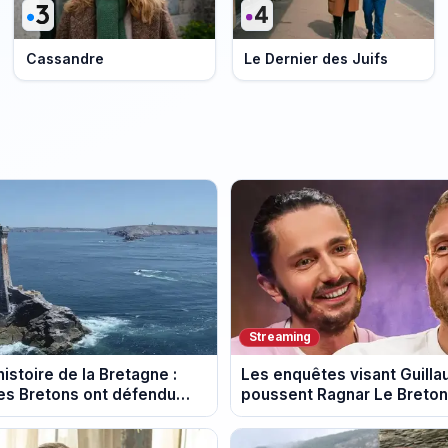
Cassandre
Le Dernier des Juifs
Streaming
istoire de la Bretagne :
Les enquêtes visant Guill
s Bretons ont défendu
poussent Ragnar Le Breton 
e au fil des décennies
la tournée Legend