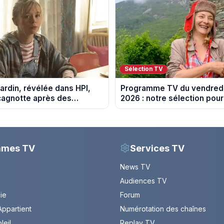
Sélection TV
ardin, révélée dans HPI,
Programme TV du vendredi
cagnotte après des
2026 : notre sélection pour
 financières
soirée télé
mmes TV
Services TV
News TV
Audiences TV
Vie
Forum
ppartient
Numérotation des chaînes
leil
Replay TV