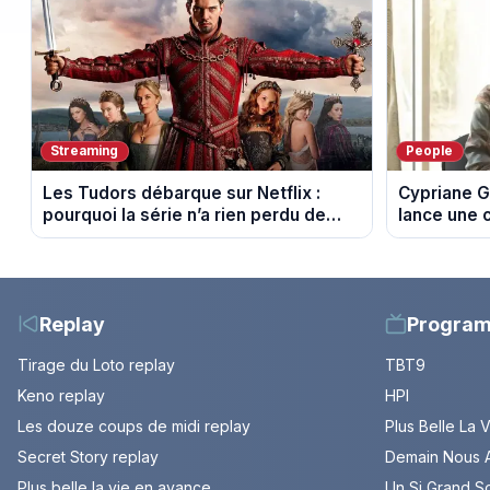
Streaming
People
Les Tudors débarque sur Netflix :
Cypriane G
pourquoi la série n’a rien perdu de
lance une 
son pouvoir
difficultés
Replay
Progra
Tirage du Loto replay
TBT9
Keno replay
HPI
Les douze coups de midi replay
Plus Belle La 
Secret Story replay
Demain Nous A
Plus belle la vie en avance
Un Si Grand So