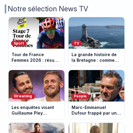
Notre sélection News TV
Sport
TV
Tour de France
La grande histoire de
Femmes 2026 : résumé
la Bretagne : comment
vidéo de la 7e étape
les Bretons ont
avec l'ascension du
défendu leur culture
Mont Ventoux
au fil des décennies
Streaming
People
Les enquêtes visant
Marc-Emmanuel
Guillaume Pley
Dufour frappé par un
poussent Ragnar Le
terrible incendie : son
Breton à quitter la
chalet part en fumée
tournée Legend