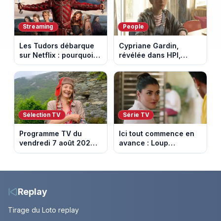
Streaming
People
Les Tudors débarque
Cypriane Gardin,
sur Netflix : pourquoi la
révélée dans HPI,
série n’a rien perdu de
lance une cagnotte
son pouvoir
après des difficultés
financières
Sélection TV
Série TV
Programme TV du
Ici tout commence en
vendredi 7 août 2026 :
avance : Loup
notre sélection pour
découvre la trahison
votre soirée télé
de Bianca. Episode du
10 août 2026 (spoiler)
Replay
Tirage du Loto replay