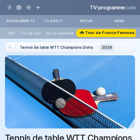
TV-programme
.com
PROGRAMME TV
TV DIRECT
REPLAY
NEWS
🚲 Tour de France Femmes
TNT
TV ce soir
En ce moment
Tennis de table WTT Champions Doha
2026
Tennis de table WTT Champions