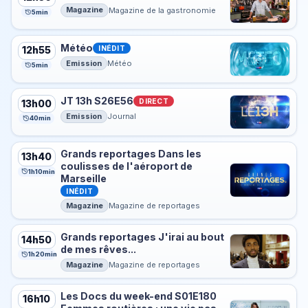
Magazine
Magazine de la gastronomie
5min
Météo
INÉDIT
12h55
Emission
Météo
5min
JT 13h S26E56
DIRECT
13h00
Emission
Journal
40min
Grands reportages Dans les
13h40
coulisses de l'aéroport de
1h10min
Marseille
INÉDIT
Magazine
Magazine de reportages
Grands reportages J'irai au bout
14h50
de mes rêves...
1h20min
Magazine
Magazine de reportages
Les Docs du week-end S01E180
16h10