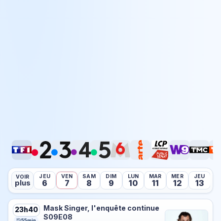
JEU
VEN
SAM
DIM
LUN
MAR
MER
JEU
V
VOIR
6
7
8
9
10
11
12
13
plus
Mask Singer, l'enquête continue
23h40
S09E08
55min