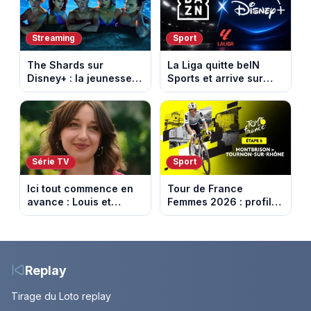
Streaming
Sport
The Shards sur
La Liga quitte beIN
Disney+ : la jeunesse
Sports et arrive sur
dorée de Los Angeles
DAZN et Disney+ en
face à un tueur dans
France
les années 80
Série TV
Sport
Ici tout commence en
Tour de France
avance : Louis et
Femmes 2026 : profil
Jasmine enfin en
et horaires de la 6e
couple. Episode du 7
étape entre
août 2026 (spoiler)
Montbrison et
Tournon-sur-Rhône
Replay
Tirage du Loto replay