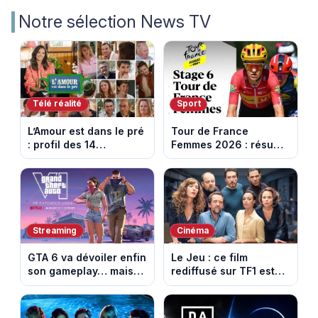
Notre sélection News TV
Télé réalité
Sport
L’Amour est dans le pré
Tour de France
: profil des 14
Femmes 2026 : résumé
agriculteurs, speed
vidéo de la 6e étape
dating inédit et de
entre Montbrison et
nouvelles histoires
Tournon-sur-Rhône
d’amour
Streaming
Cinéma
GTA 6 va dévoiler enfin
Le Jeu : ce film
son gameplay… mais
rediffusé sur TF1 est
d’abord sur Netflix
adapté d’un succès
italien devenu un
phénomène mondial