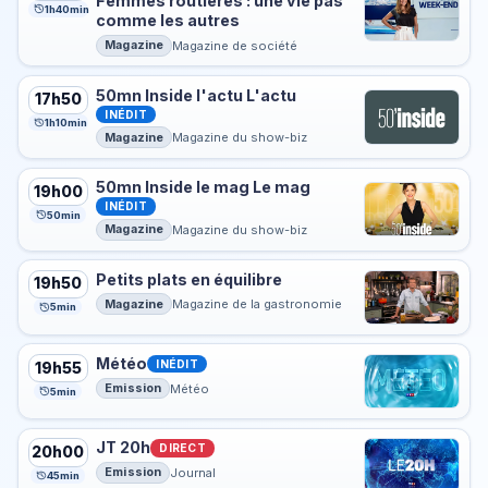
Femmes routières : une vie pas
1h40min
comme les autres
Magazine
Magazine de société
50mn Inside l'actu L'actu
17h50
INÉDIT
1h10min
Magazine
Magazine du show-biz
50mn Inside le mag Le mag
19h00
INÉDIT
50min
Magazine
Magazine du show-biz
Petits plats en équilibre
19h50
Magazine
Magazine de la gastronomie
5min
Météo
INÉDIT
19h55
Emission
Météo
5min
JT 20h
DIRECT
20h00
Emission
Journal
45min