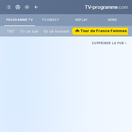
TV-programme
.com
PROGRAMME TV
TV DIRECT
REPLAY
NEWS
🚲 Tour de France Femmes
TNT
TV ce soir
En ce moment
SUPPRIMER LA PUB