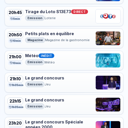
Tirage du Loto S13E73
DIRECT
20h45
Emission
Loterie
5min
Petits plats en équilibre
20h50
Magazine
Magazine de la gastronomie
10min
Météo
INÉDIT
21h00
Emission
Météo
10min
Le grand concours
21h10
Emission
Jeu
1h05min
Le grand concours
22h15
Emission
Jeu
1h05min
Le grand concours Spéciale
23h20
années 2000