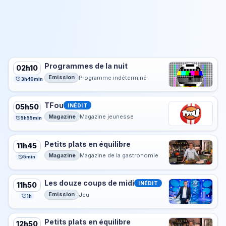
Programmes de la nuit
02h10
Emission
Programme indéterminé
3h40min
TFou
INÉDIT
05h50
Magazine
Magazine jeunesse
5h55min
Petits plats en équilibre
11h45
Magazine
Magazine de la gastronomie
5min
Les douze coups de midi
INÉDIT
11h50
Emission
Jeu
1h
Petits plats en équilibre
12h50