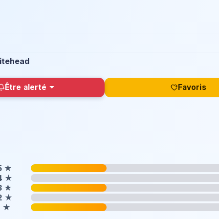
itehead
Être alerté
Favoris
5
★
4
★
3
★
2
★
1
★