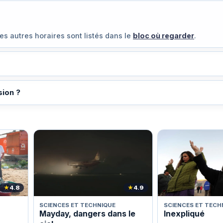
Les autres horaires sont listés dans le
bloc où regarder
.
sion ?
★
4.8
★
4.9
SCIENCES ET TECHNIQUE
SCIENCES ET TECH
Mayday, dangers dans le
Inexpliqué