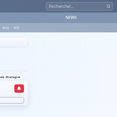
NEWS
Arte
W9
ande-Bretagne