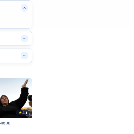
★
4.1
NIQUE