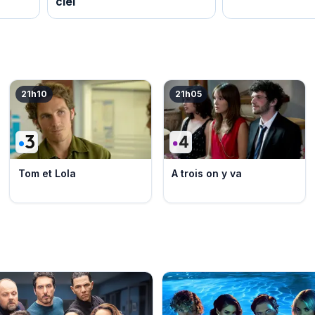
ciel
21h10
21h05
Tom et Lola
A trois on y va