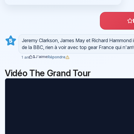
Jeremy Clarkson, James May et Richard Hammond inca
5
de la BBC, rien à voir avec top gear France qui n'arriv
1
J'aime
Répondre
1 an
Vidéo The Grand Tour