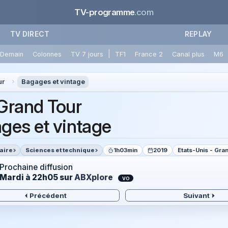
TV-programme
.com
TV DIRECT
REPLAY
|
Demain
Colonnes
TV 7 jours
TF1
France 2
Canal plus
M6
ur
Bagages et vintage
Grand Tour
ges et vintage
aire
Sciences et technique
1h03min
2019
Etats-Unis - Gr
Prochaine diffusion
Mardi à 22h05
sur
ABXplore
VO
Précédent
Suivant