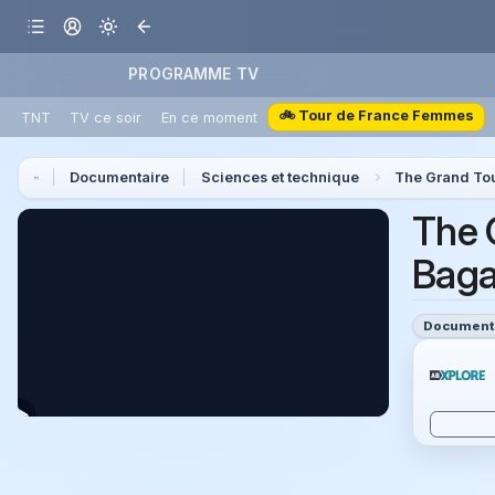
PROGRAMME TV
🚲 Tour de France Femmes
TNT
TV ce soir
En ce moment
Documentaire
Sciences et technique
The Grand To
The 
Baga
Document