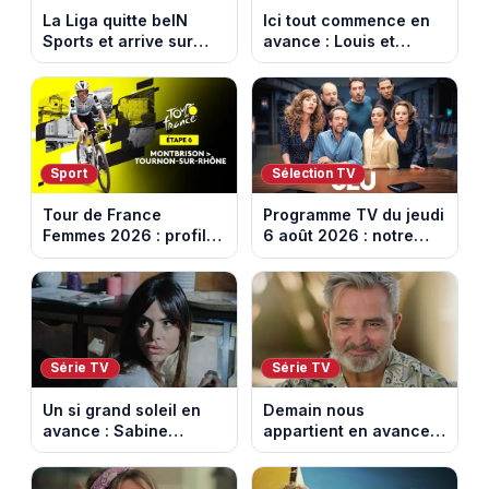
La Liga quitte beIN
Ici tout commence en
Sports et arrive sur
avance : Louis et
DAZN et Disney+ en
Jasmine enfin en
France
couple. Episode du 7
août 2026 (spoiler)
Sport
Sélection TV
Tour de France
Programme TV du jeudi
Femmes 2026 : profil
6 août 2026 : notre
et horaires de la 6e
sélection pour votre
étape entre
soirée télé
Montbrison et
Tournon-sur-Rhône
Série TV
Série TV
Un si grand soleil en
Demain nous
avance : Sabine
appartient en avance:
menacée par Céleste.
Alex révèle son lourd
Episode du 7 août
secret. Episode du 7