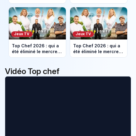
ex-compagnes
Viviana Pisacane ou
l’accusent de
Alexy Algar-Denos ?
violences conjugales
Jeux TV
Jeux TV
Top Chef 2026 : qui a
Top Chef 2026 : qui a
été éliminé le mercredi
été éliminé le mercredi
3 juin et qui sont les 2
27 mai sur M6
finalistes de la saison
(épreuves techniques)
?
?
Vidéo Top chef