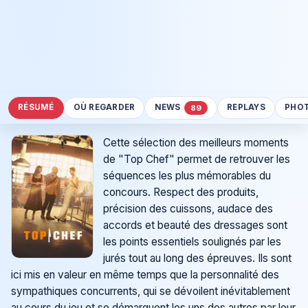
RÉSUMÉ
OÙ REGARDER
NEWS
REPLAYS
PHO
89
Cette sélection des meilleurs moments
de "Top Chef" permet de retrouver les
séquences les plus mémorables du
concours. Respect des produits,
précision des cuissons, audace des
accords et beauté des dressages sont
les points essentiels soulignés par les
jurés tout au long des épreuves. Ils sont
ici mis en valeur en même temps que la personnalité des
sympathiques concurrents, qui se dévoilent inévitablement
au cours du jeu et se démarquent les uns des autres par leur