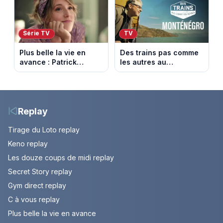
2026 (spoiler).
août 2026.
Série TV
TV
Plus belle la vie en
Des trains pas comme
avance : Patrick
les autres au
victime d’un malaise.
Monténégro : Philippe
Episode du 7 août
Gougler sur les rails de
2026 (spoiler)
l’Adriatique
Replay
Tirage du Loto replay
Keno replay
Les douze coups de midi replay
Secret Story replay
Gym direct replay
C à vous replay
Plus belle la vie en avance