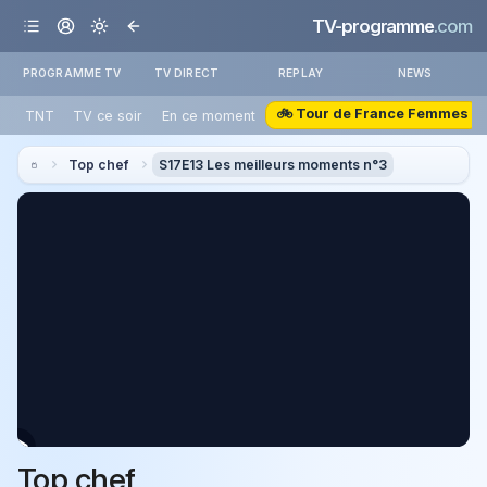
TV-programme
.com
PROGRAMME TV
TV DIRECT
REPLAY
NEWS
🚲 Tour de France Femmes
TNT
TV ce soir
En ce moment
Top chef
S17E13 Les meilleurs moments n°3
Top chef