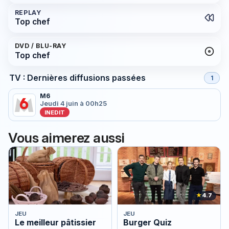
REPLAY
Top chef
DVD / BLU-RAY
Top chef
TV : Dernières diffusions passées
1
M6
Jeudi 4 juin à 00h25
INEDIT
Vous aimerez aussi
★
4.7
JEU
JEU
Le meilleur pâtissier
Burger Quiz