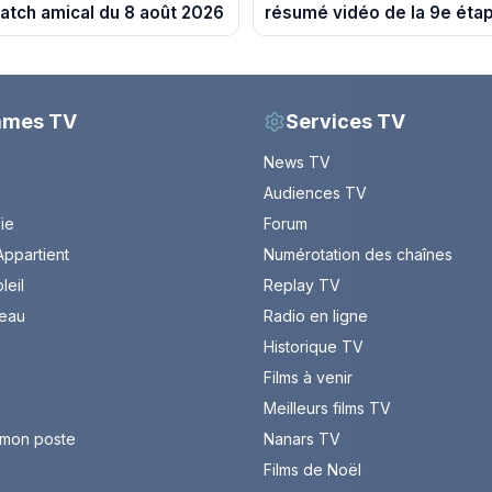
atch amical du 8 août 2026
résumé vidéo de la 9e éta
Sisteron et Nice
mmes TV
Services TV
News TV
Audiences TV
Vie
Forum
ppartient
Numérotation des chaînes
leil
Replay TV
leau
Radio en ligne
Historique TV
Films à venir
Meilleurs films TV
 mon poste
Nanars TV
Films de Noël