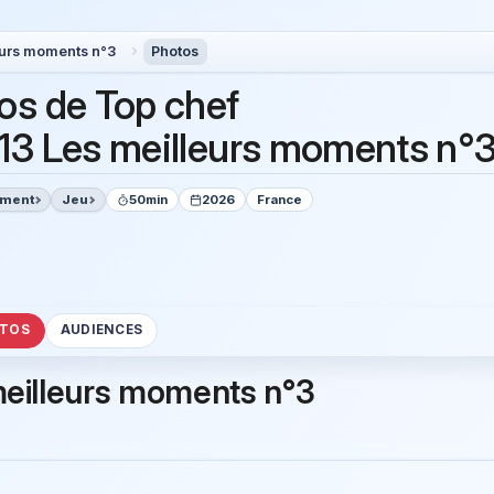
eurs moments n°3
Photos
os de Top chef
13 Les meilleurs moments n°
ement
Jeu
50min
2026
France
TOS
AUDIENCES
meilleurs moments n°3