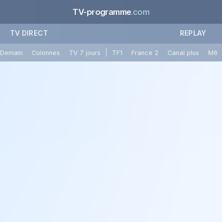
TV-programme
.com
TV DIRECT
REPLAY
|
Demain
Colonnes
TV 7 jours
TF1
France 2
Canal plus
M6