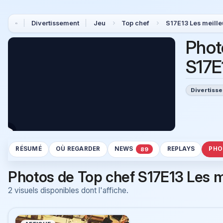
Divertissement
Jeu
Top chef
S17E13 Les meill
Phot
S17E
Divertiss
RÉSUMÉ
OÙ REGARDER
NEWS
REPLAYS
PHO
89
Photos de Top chef S17E13 Les 
2 visuels disponibles dont l'affiche.