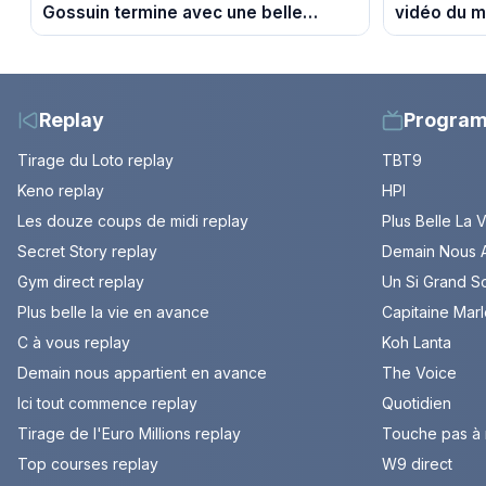
Gossuin termine avec une belle
vidéo du m
somme pour l'Unicef et le Refuge
Replay
Progra
Tirage du Loto replay
TBT9
Keno replay
HPI
Les douze coups de midi replay
Plus Belle La 
Secret Story replay
Demain Nous A
Gym direct replay
Un Si Grand So
Plus belle la vie en avance
Capitaine Mar
C à vous replay
Koh Lanta
Demain nous appartient en avance
The Voice
Ici tout commence replay
Quotidien
Tirage de l'Euro Millions replay
Touche pas à
Top courses replay
W9 direct