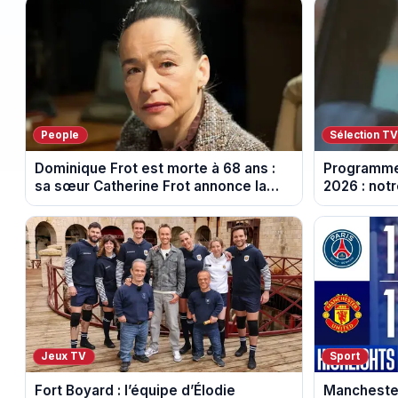
People
Sélection T
Dominique Frot est morte à 68 ans :
Programme
sa sœur Catherine Frot annonce la
2026 : notr
triste nouvelle
soirée télé
Jeux TV
Sport
Fort Boyard : l’équipe d’Élodie
Manchester