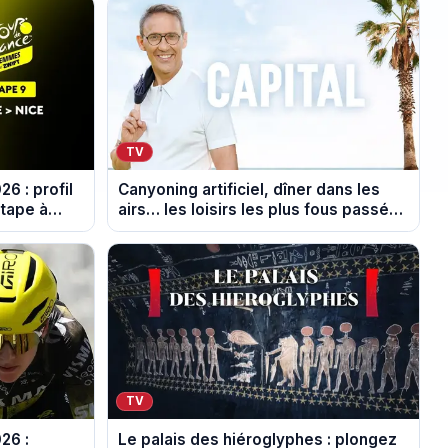
TV
6 : profil
Canyoning artificiel, dîner dans les
étape à
airs… les loisirs les plus fous passés
au crible dans Capital
TV
26 :
Le palais des hiéroglyphes : plongez