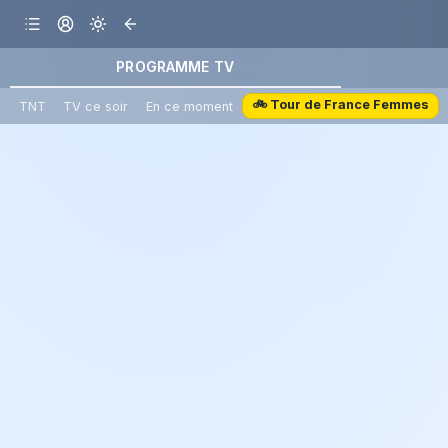
PROGRAMME TV
🚲 Tour de France Femmes
TNT
TV ce soir
En ce moment