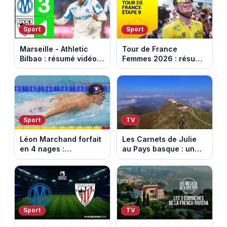
Sport
Sport
Marseille - Athletic
Tour de France
Bilbao : résumé vidéo
Femmes 2026 : résumé
du match amical au
vidéo de la dernière
Stade Vélodrome (9
étape à Nice. Demi
août 2026)
Vollering remporte son
deuxième Tour.
Sport
TV
Léon Marchand forfait
Les Carnets de Julie
en 4 nages :
au Pays basque : un
découvrez son
banquet au sommet de
programme de nage
la Rhune
aux Championnats
d'Europe
Sport
TV