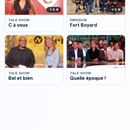
★
2.6
★
3.9
TALK SHOW
ÉMISSION
C à vous
Fort Boyard
TALK SHOW
TALK SHOW
Bel et bien
Quelle époque !