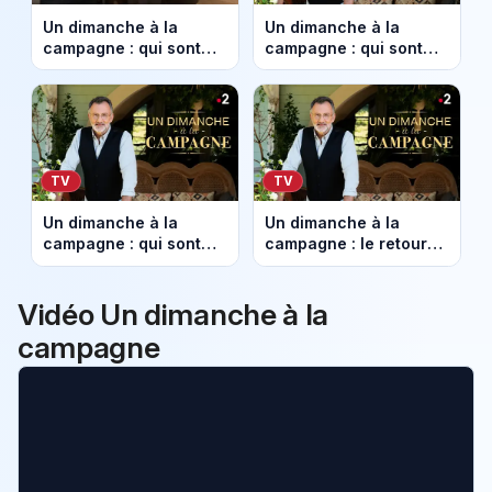
Un dimanche à la
Un dimanche à la
campagne : qui sont
campagne : qui sont
les invités de Frédéric
les invités de Frédéric
Lopez ce dimanche 26
Lopez ce dimanche 29
avril 2026 ?
mars 2026 ?
TV
TV
Un dimanche à la
Un dimanche à la
campagne : qui sont
campagne : le retour…
les invités de Frédéric
en mode best-of ce
Lopez ce dimanche 22
dimanche 1er mars
mars 2026 ?
2026
Vidéo Un dimanche à la
campagne