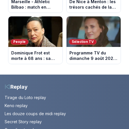
Marseille - Athletic
De Nice à Menton : les
Bilbao : match en
trésors cachés de la
direct sur Ligue 1+ à
French Riviera dévoilés
17h30 (amical du 9
dans les 100 lieux qu'il
août 2026)
faut voir
People
Sélection TV
Dominique Frot est
Programme TV du
morte à 68 ans : sa
dimanche 9 août 2026
sœur Catherine Frot
: notre sélection pour
annonce la triste
votre soirée télé
nouvelle
Replay
Tirage du Loto replay
Keno replay
Les douze coups de midi replay
Secret Story replay