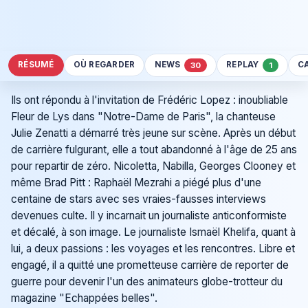
RÉSUMÉ
OÙ REGARDER
NEWS
REPLAY
C
30
1
Ils ont répondu à l'invitation de Frédéric Lopez : inoubliable
Fleur de Lys dans "Notre-Dame de Paris", la chanteuse
Julie Zenatti a démarré très jeune sur scène. Après un début
de carrière fulgurant, elle a tout abandonné à l'âge de 25 ans
pour repartir de zéro. Nicoletta, Nabilla, Georges Clooney et
même Brad Pitt : Raphaël Mezrahi a piégé plus d'une
centaine de stars avec ses vraies-fausses interviews
devenues culte. Il y incarnait un journaliste anticonformiste
et décalé, à son image. Le journaliste Ismaël Khelifa, quant à
lui, a deux passions : les voyages et les rencontres. Libre et
engagé, il a quitté une prometteuse carrière de reporter de
guerre pour devenir l'un des animateurs globe-trotteur du
magazine "Echappées belles".