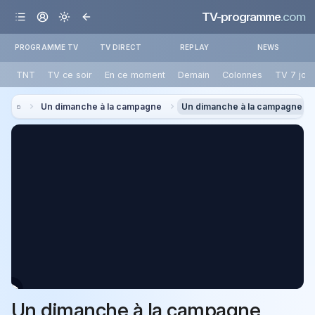
TV-programme
.com
PROGRAMME TV
TV DIRECT
REPLAY
NEWS
TNT
TV ce soir
En ce moment
Demain
Colonnes
TV 7 jou
Un dimanche à la campagne
Un dimanche à la campagne
Un dimanche à la campagne