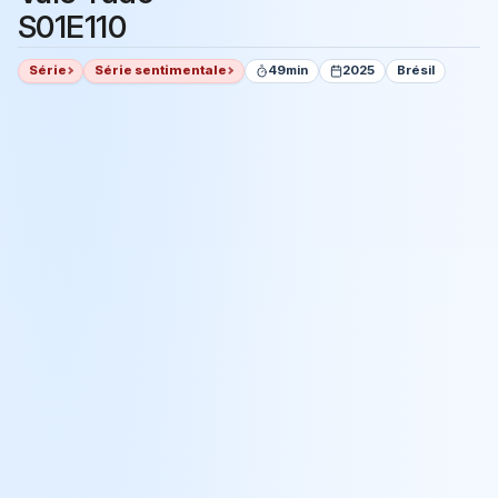
S01E110
Série
Série sentimentale
49min
2025
Brésil