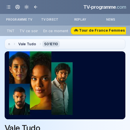
TV-programme
.com
PROGRAMME TV
TV DIRECT
REPLAY
NEWS
🚲 Tour de France Femmes
TNT
TV ce soir
En ce moment
Vale Tudo
S01E110
Vale Tudo