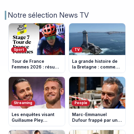
Notre sélection News TV
Sport
TV
Tour de France
La grande histoire de
Femmes 2026 : résumé
la Bretagne : comment
vidéo de la 7e étape
les Bretons ont
avec l'ascension du
défendu leur culture
Mont Ventoux
au fil des décennies
Streaming
People
Les enquêtes visant
Marc-Emmanuel
Guillaume Pley
Dufour frappé par un
poussent Ragnar Le
terrible incendie : son
Breton à quitter la
chalet part en fumée