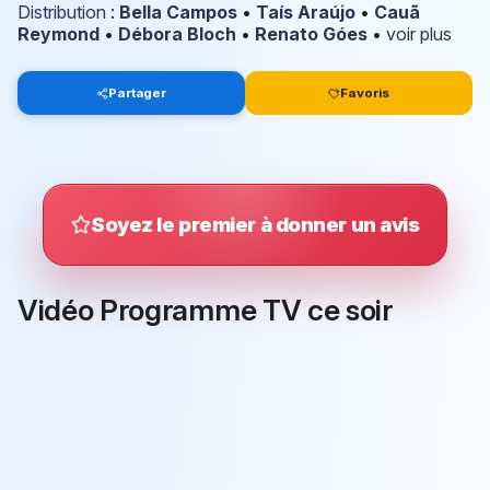
Distribution
:
Bella Campos
•
Taís Araújo
•
Cauã
Reymond
•
Débora Bloch
•
Renato Góes
•
voir plus
Partager
Favoris
Soyez le premier à donner un avis
Vidéo Programme TV ce soir