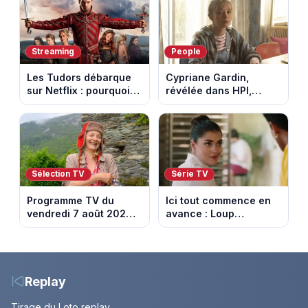
tournée Legend
Streaming
People
Les Tudors débarque
Cypriane Gardin,
sur Netflix : pourquoi la
révélée dans HPI,
série n’a rien perdu de
lance une cagnotte
son pouvoir
après des difficultés
financières
Sélection TV
Série TV
Programme TV du
Ici tout commence en
vendredi 7 août 2026 :
avance : Loup
notre sélection pour
découvre la trahison
votre soirée télé
de Bianca. Episode du
10 août 2026 (spoiler)
Replay
Tirage du Loto replay