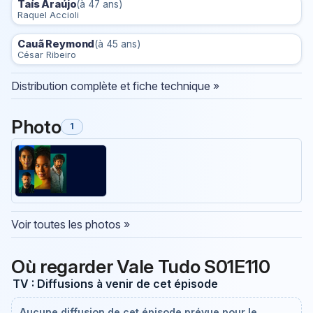
Taís Araújo
(à 47 ans)
Raquel Accioli
Cauã Reymond
(à 45 ans)
César Ribeiro
Distribution complète et fiche technique »
Photo
1
Voir toutes les photos »
Où regarder Vale Tudo S01E110
TV : Diffusions à venir de cet épisode
Aucune diffusion de cet épisode prévue pour le