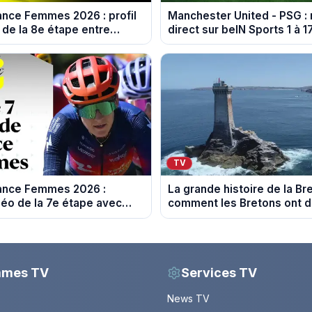
ance Femmes 2026 : profil
Manchester United - PSG :
 de la 8e étape entre
direct sur beIN Sports 1 à 
 Nice
TV
rance Femmes 2026 :
La grande histoire de la Br
éo de la 7e étape avec
comment les Bretons ont 
n du Mont Ventoux
leur culture au fil des déce
mmes TV
Services TV
News TV