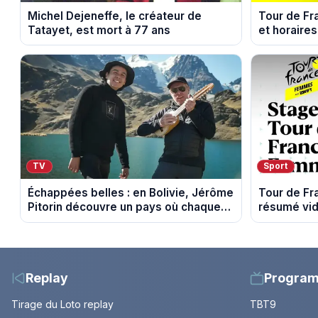
Michel Dejeneffe, le créateur de
Tour de Fr
Tatayet, est mort à 77 ans
et horaires
Sisteron et
TV
Sport
Échappées belles : en Bolivie, Jérôme
Tour de F
Pitorin découvre un pays où chaque
résumé vid
sommet se mérite
l'ascensio
Replay
Progra
Tirage du Loto replay
TBT9