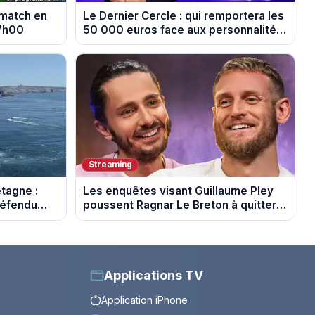
 match en
Le Dernier Cercle : qui remportera les
17h00
50 000 euros face aux personnalités
?
Streaming
etagne :
Les enquêtes visant Guillaume Pley
défendu
poussent Ragnar Le Breton à quitter
nnies
la tournée Legend
Applications TV
Application iPhone