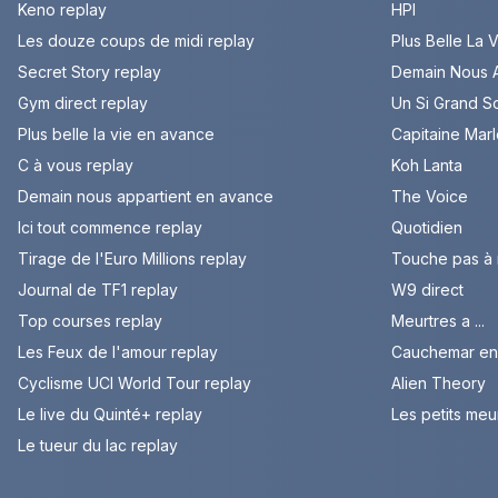
Keno replay
HPI
Les douze coups de midi replay
Plus Belle La 
Secret Story replay
Demain Nous A
Gym direct replay
Un Si Grand So
Plus belle la vie en avance
Capitaine Mar
C à vous replay
Koh Lanta
Demain nous appartient en avance
The Voice
Ici tout commence replay
Quotidien
Tirage de l'Euro Millions replay
Touche pas à
Journal de TF1 replay
W9 direct
Top courses replay
Meurtres a ...
Les Feux de l'amour replay
Cauchemar en 
Cyclisme UCI World Tour replay
Alien Theory
Le live du Quinté+ replay
Les petits meu
Le tueur du lac replay