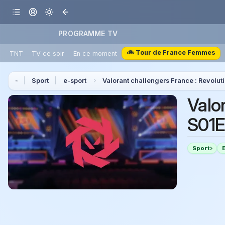
PROGRAMME TV
🚲 Tour de France Femmes
TNT
TV ce soir
En ce moment
Sport
e-sport
Valorant challengers France : Revolut
Valo
S01E
Sport