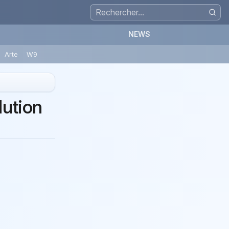
NEWS
Arte
W9
lution