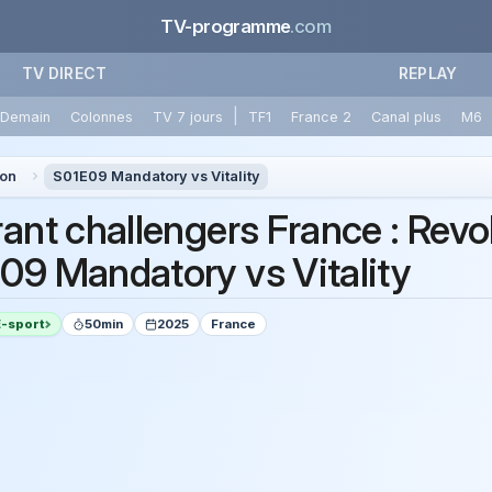
TV-programme
.com
TV DIRECT
REPLAY
|
Demain
Colonnes
TV 7 jours
TF1
France 2
Canal plus
M6
ion
S01E09 Mandatory vs Vitality
rant challengers France : Revo
09 Mandatory vs Vitality
E-sport
50min
2025
France