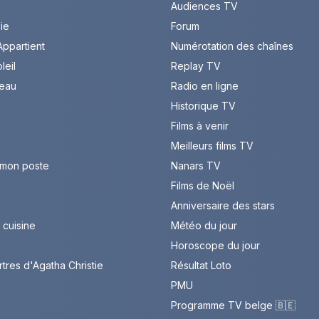
Audiences TV
Vie
Forum
ppartient
Numérotation des chaînes
leil
Replay TV
leau
Radio en ligne
Historique TV
Films à venir
Meilleurs films TV
 mon poste
Nanars TV
Films de Noël
Anniversaire des stars
cuisine
Météo du jour
Horoscope du jour
rtres d'Agatha Christie
Résultat Loto
PMU
Programme TV belge 🇧🇪