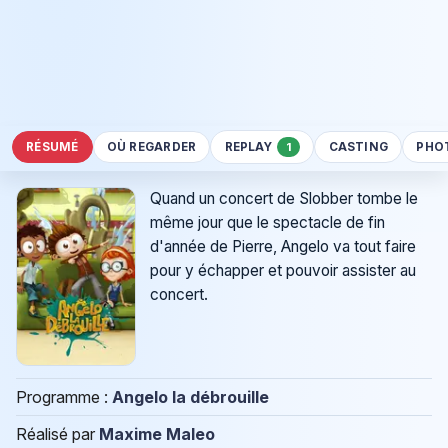
RÉSUMÉ
OÙ REGARDER
REPLAY
CASTING
PHO
1
Quand un concert de Slobber tombe le
même jour que le spectacle de fin
d'année de Pierre, Angelo va tout faire
pour y échapper et pouvoir assister au
concert.
Programme :
Angelo la débrouille
Réalisé par
Maxime Maleo