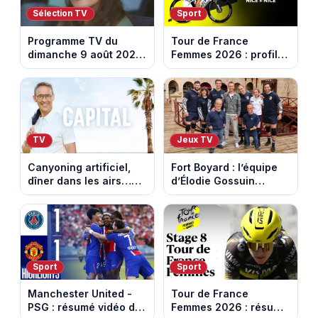
Sélection TV
Sport
Programme TV du
Tour de France
dimanche 9 août 2026
Femmes 2026 : profil
: notre sélection pour
et horaires de la
votre soirée télé
dernière étape à Nice
TV
Jeux TV
Canyoning artificiel,
Fort Boyard : l’équipe
dîner dans les airs…
d’Élodie Gossuin
les loisirs les plus fous
termine avec une belle
passés au crible dans
somme pour l'Unicef et
Capital
le Refuge
Sport
Sport
Manchester United -
Tour de France
PSG : résumé vidéo du
Femmes 2026 : résumé