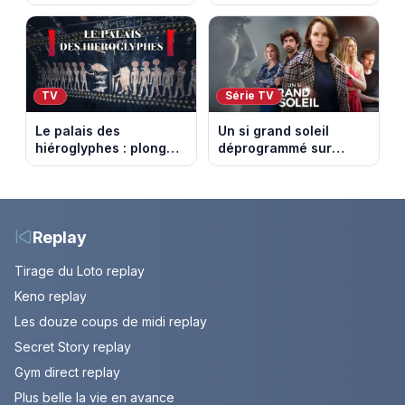
match amical du 8 août
vidéo de la 9e étape
2026
entre Sisteron et Nice
TV
Série TV
Le palais des
Un si grand soleil
hiéroglyphes : plongez
déprogrammé sur
dans la tombe
France 3 : cinq
égyptienne qui fascine
épisodes inédits
les archéologues
diffusés le 13 août
Replay
Tirage du Loto replay
Keno replay
Les douze coups de midi replay
Secret Story replay
Gym direct replay
Plus belle la vie en avance