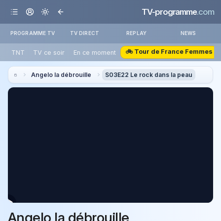
TV-programme
.com
PROGRAMME TV
TV DIRECT
REPLAY
NEWS
🚲 Tour de France Femmes
TNT
TV ce soir
En ce moment
Angelo la débrouille
S03E22 Le rock dans la peau
Angelo la débrouille