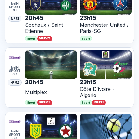
beIN
SPORT
S 1
20h45
23h15
N° 51
Sochaux / Saint-
Manchester United /
Etienne
Paris-SG
DIRECT
Sport
Sport
beIN
SPORT
S 2
20h45
23h15
N° 52
Côte D'ivoire -
Multiplex
Algérie
DIRECT
INEDIT
Sport
Sport
beIN
SPORT
S 3