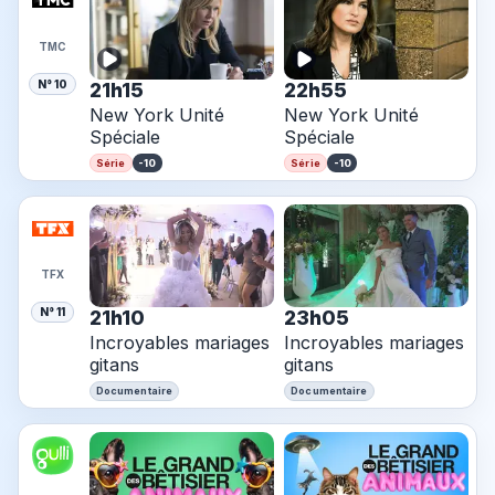
TMC
N° 10
21h15
22h55
New York Unité
New York Unité
Spéciale
Spéciale
-10
-10
Série
Série
TFX
N° 11
21h10
23h05
Incroyables mariages
Incroyables mariages
gitans
gitans
Documentaire
Documentaire