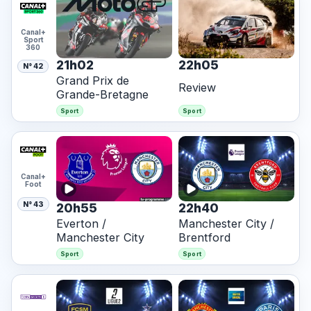
Canal+
Sport
360
21h02
22h05
N° 42
Grand Prix de
Review
Grande-Bretagne
Sport
Sport
Canal+
Foot
N° 43
20h55
22h40
Everton /
Manchester City /
Manchester City
Brentford
Sport
Sport