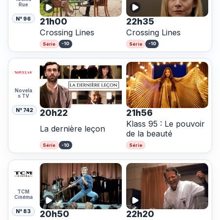
Rue
N° 96
21h00
22h35
Crossing Lines
Crossing Lines
-10
-10
Série
Série
Novela
s TV
N° 742
20h22
21h56
Klass 95 : Le pouvoir
La dernière leçon
de la beauté
-10
Série
Série
TCM
Cinéma
N° 83
20h50
22h20