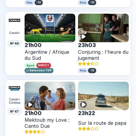
-10
-10
Film
Film
Canal+
N° 40
21h00
23h03
Conjuring : l'heure du
Argentine / Afrique
jugement
du Sud
DIRECT
Sport
Sélection TVP
-12
Film
Canal+
Cinéma
N° 47
21h00
23h22
Mektoub my Love :
Sur la route de papa
Canto Due