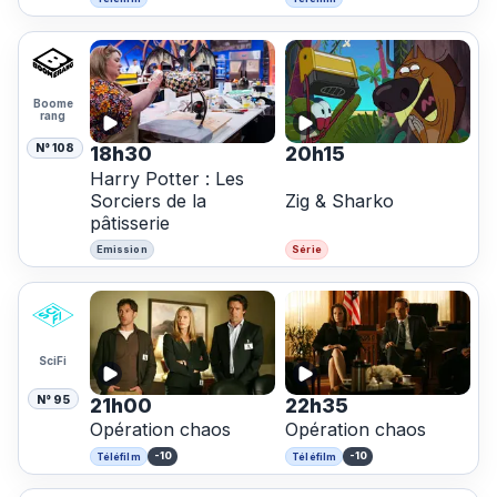
Boome
rang
N° 108
18h30
20h15
Harry Potter : Les
Sorciers de la
Zig & Sharko
pâtisserie
Emission
Série
SciFi
N° 95
21h00
22h35
Opération chaos
Opération chaos
-10
-10
Téléfilm
Téléfilm