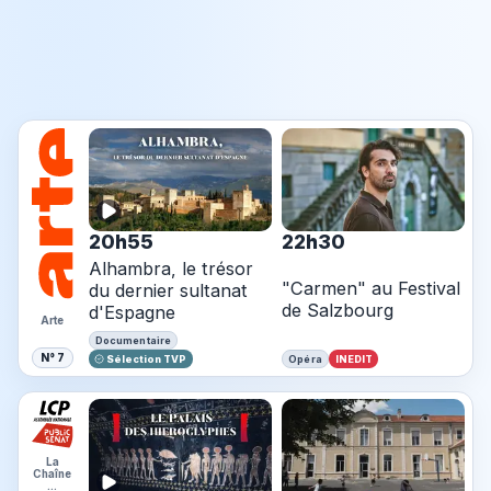
20h55
22h30
Alhambra, le trésor
"Carmen" au Festival
du dernier sultanat
de Salzbourg
d'Espagne
Arte
Documentaire
N° 7
Sélection TVP
INEDIT
Opéra
La
Chaîne
…