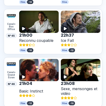
-10
Film
Film
Canal+
Box
Office
21h00
22h37
N° 45
Reconnu coupable
Ice Fall
-10
-12
Film
Film
Canal+
Grand
Écran
21h04
23h08
N° 46
Sexe, mensonges et
Basic Instinct
vidéo
-12
-10
Film
Film