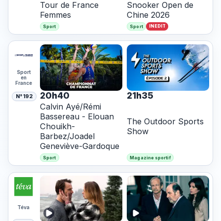
Tour de France
Snooker Open de
Femmes
Chine 2026
INEDIT
Sport
Sport
Sport
en
France
20h40
21h35
N° 192
Calvin Ayé/Rémi
Bassereau - Elouan
The Outdoor Sports
Chouikh-
Show
Barbez/Joadel
Geneviève-Gardoque
Sport
Magazine sportif
Téva