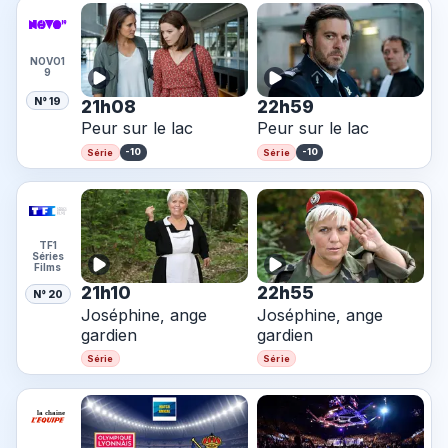
NOVO1
9
N° 19
21h08
22h59
Peur sur le lac
Peur sur le lac
-10
-10
Série
Série
TF1
Séries
Films
21h10
22h55
N° 20
Joséphine, ange
Joséphine, ange
gardien
gardien
Série
Série