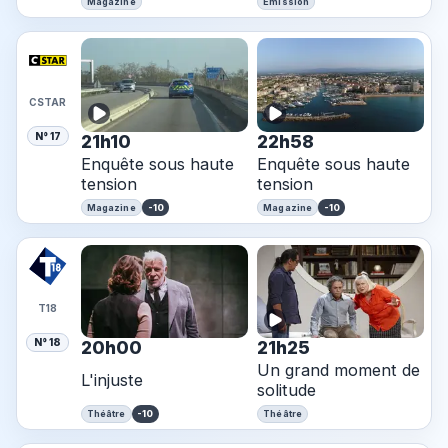
Magazine
Emission
CSTAR
N° 17
21h10
22h58
Enquête sous haute
Enquête sous haute
tension
tension
-10
-10
Magazine
Magazine
T18
N° 18
20h00
21h25
Un grand moment de
L'injuste
solitude
-10
Théâtre
Théâtre