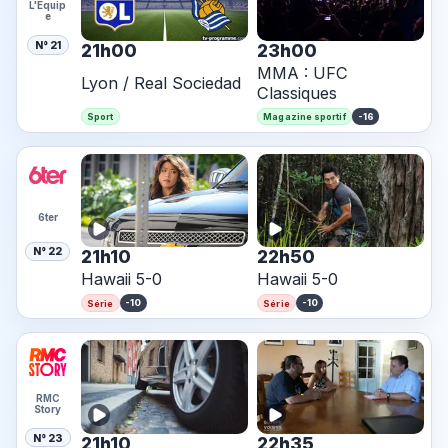
L'Equip
e
N° 21
21h00
23h00
MMA : UFC
Lyon / Real Sociedad
Classiques
-16
Sport
Magazine sportif
6ter
N° 22
21h10
22h50
Hawaii 5-0
Hawaii 5-0
-10
-10
Série
Série
RMC
Story
N° 23
21h10
22h35