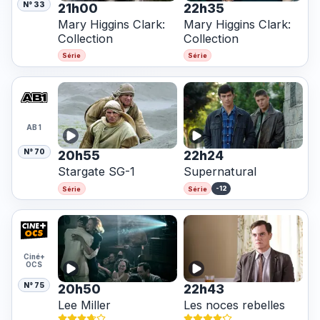
N° 33
21h00
22h35
Mary Higgins Clark:
Mary Higgins Clark:
Collection
Collection
Série
Série
AB 1
N° 70
20h55
22h24
Stargate SG-1
Supernatural
-12
Série
Série
Ciné+
OCS
N° 75
20h50
22h43
Lee Miller
Les noces rebelles