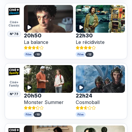
Ciné+
Classic
N° 78
20h50
22h30
La balance
Le récidiviste
-10
-12
Film
Film
Ciné+
Family
N° 77
20h50
22h24
Monster Summer
Cosmoball
-10
Film
Film