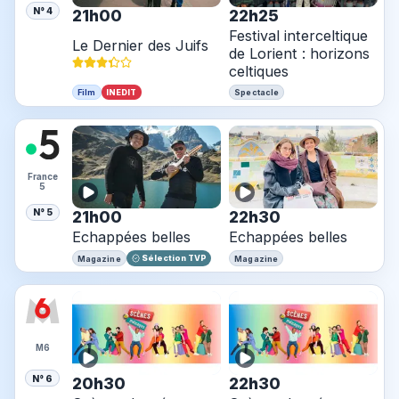
N° 4
21h00
22h25
Festival interceltique
Le Dernier des Juifs
de Lorient : horizons
celtiques
INEDIT
Film
Spectacle
France
5
N° 5
21h00
22h30
Echappées belles
Echappées belles
Sélection TVP
Magazine
Magazine
M6
N° 6
20h30
22h30