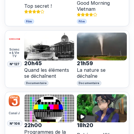
Good Morning
Top secret !
Vietnam
Film
Film
Scienc
e & Vie
TV
20h45
21h59
N° 127
Quand les éléments
La nature se
se déchaînent
déchaîne
Documentaire
Documentaire
Canal J
N° 106
22h00
18h20
Programmes de la