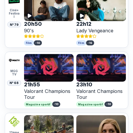
Ciné+
Festiva
l
20h50
22h12
N° 79
90's
Lady Vengeance
-10
-16
Film
Film
MGG
TV
N° 68
21h55
23h10
Valorant Champions
Valorant Champions
Tour
Tour
-10
-10
Magazine sportif
Magazine sportif
13ème