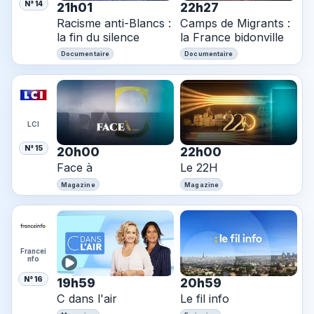
N° 14
21h01
22h27
Racisme anti-Blancs :
Camps de Migrants :
la fin du silence
la France bidonville
Documentaire
Documentaire
LCI
N° 15
20h00
22h00
Face à
Le 22H
Magazine
Magazine
Francei
nfo
N° 16
19h59
20h59
C dans l'air
Le fil info