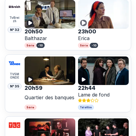
TvBrei
zh
N° 32
20h50
23h00
Balthazar
Erica
-10
-10
Série
Série
TV5M
ONDE
N° 35
20h59
22h44
Lame de fond
Quartier des banques
Série
Téléfilm