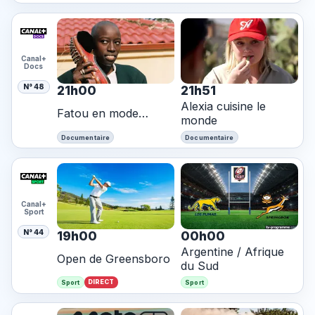
Canal+
Docs
N° 48
21h00
21h51
Alexia cuisine le
Fatou en mode…
monde
Documentaire
Documentaire
Canal+
Sport
N° 44
19h00
00h00
Argentine / Afrique
Open de Greensboro
du Sud
DIRECT
Sport
Sport