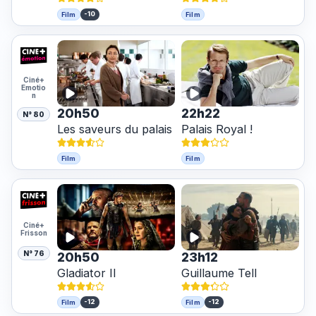
-10
Film
Film
Ciné+
Emotio
n
20h50
22h22
N° 80
Les saveurs du palais
Palais Royal !
Film
Film
Ciné+
Frisson
N° 76
20h50
23h12
Gladiator II
Guillaume Tell
-12
-12
Film
Film