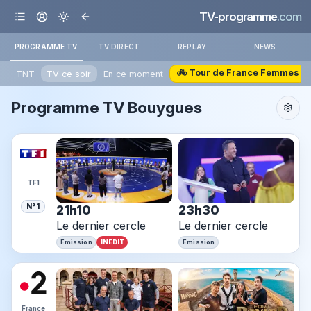
TV-programme
.com
PROGRAMME TV
TV DIRECT
REPLAY
NEWS
🚲 Tour de France Femmes
TNT
TV ce soir
En ce moment
Programme TV Bouygues
TF1
N° 1
21h10
23h30
Le dernier cercle
Le dernier cercle
INEDIT
Emission
Emission
France