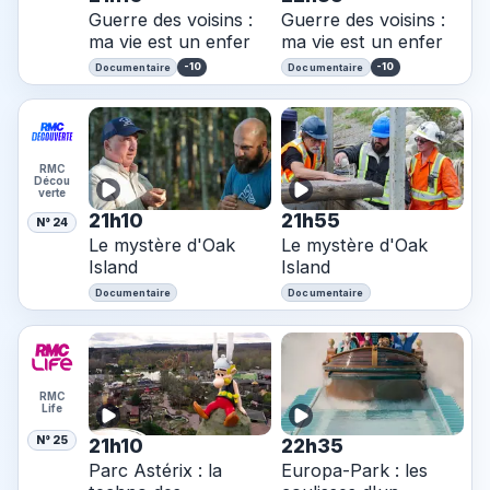
Guerre des voisins :
Guerre des voisins :
ma vie est un enfer
ma vie est un enfer
-10
-10
Documentaire
Documentaire
RMC
Décou
verte
21h10
21h55
N° 24
Le mystère d'Oak
Le mystère d'Oak
Island
Island
Documentaire
Documentaire
RMC
Life
N° 25
21h10
22h35
Parc Astérix : la
Europa-Park : les