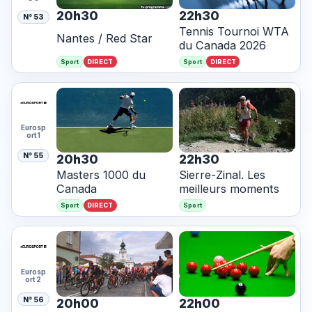
20h30
22h30
N° 53
Tennis Tournoi WTA
Nantes / Red Star
du Canada 2026
DIRECT
DIRECT
Sport
Sport
Eurosp
ort 1
N° 55
20h30
22h30
Masters 1000 du
Sierre-Zinal. Les
Canada
meilleurs moments
DIRECT
Sport
Sport
Eurosp
ort 2
N° 56
20h00
22h00