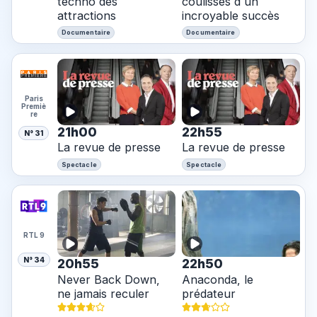
techno des
coulisses d'un
attractions
incroyable succès
Documentaire
Documentaire
Paris
Premiè
re
21h00
22h55
N° 31
La revue de presse
La revue de presse
Spectacle
Spectacle
RTL 9
N° 34
20h55
22h50
Never Back Down,
Anaconda, le
ne jamais reculer
prédateur