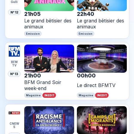
Gulli
N° 12
21h05
22h40
Le grand bêtisier des
Le grand bêtisier des
animaux
animaux
Emission
Emission
BFM
TV
N° 13
21h00
00h00
BFM Grand Soir
Le direct BFMTV
week-end
INEDIT
INEDIT
Magazine
Magazine
CNEW
S