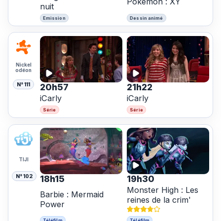
Pokémon : XY
nuit
Emission
Dessin animé
Nickel
odéon
N° 111
20h57
21h22
iCarly
iCarly
Série
Série
TIJI
N° 102
18h15
19h30
Monster High : Les
Barbie : Mermaid
reines de la crim'
Power
Téléfilm
Téléfilm