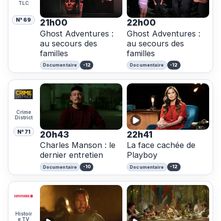
TLC
N° 69
21h00
22h00
Ghost Adventures :
Ghost Adventures :
au secours des
au secours des
familles
familles
-12
-12
Documentaire
Documentaire
Crime
District
N° 71
20h43
22h41
Charles Manson : le
La face cachée de
dernier entretien
Playboy
-10
-12
Documentaire
Documentaire
Histoir
e TV