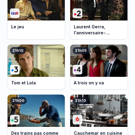
Le jeu
Laurent Gerra,
l'anniversaire-
événement
21h10
21h05
Tom et Lola
A trois on y va
21h00
21h10
Des trains pas comme
Cauchemar en cuisine