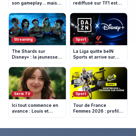
son gameplay… mais
rediffusé sur TF1 est
d’abord sur Netflix
adapté d’un succès
italien devenu un
phénomène mondial
Streaming
Sport
The Shards sur
La Liga quitte beIN
Disney+ : la jeunesse
Sports et arrive sur
dorée de Los Angeles
DAZN et Disney+ en
face à un tueur dans
France
les années 80
Série TV
Sport
Ici tout commence en
Tour de France
avance : Louis et
Femmes 2026 : profil
Jasmine enfin en
et horaires de la 6e
couple. Episode du 7
étape entre
août 2026 (spoiler)
Montbrison et
Tournon-sur-Rhône