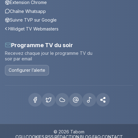
Extension Chrome
Chaîne Whatsapp
Suivre TVP sur Google
Widget TV Webmasters
Programme TV du soir
Recevez chaque jour le programme TV du
soir par email
Configurer l’alerte
© 2026 Tabom
CGU
·
COOKIES
·
RSS
·
RÉDACTION
·
BLOG
·
FAQ
·
CONTACT