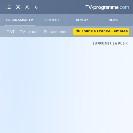
TV-programme
.com
PROGRAMME TV
TV DIRECT
REPLAY
NEWS
🚲 Tour de France Femmes
TNT
TV ce soir
En ce moment
SUPPRIMER LA PUB