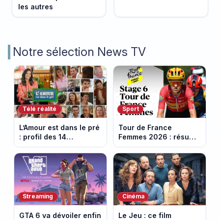
les autres
Notre sélection News TV
Télé réalité
Sport
L’Amour est dans le pré
Tour de France
: profil des 14
Femmes 2026 : résumé
agriculteurs, speed
vidéo de la 6e étape
dating inédit et de
entre Montbrison et
nouvelles histoires
Tournon-sur-Rhône
d’amour
Streaming
Cinéma
GTA 6 va dévoiler enfin
Le Jeu : ce film