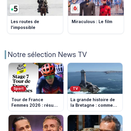
Les routes de
Miraculous : Le film
l'impossible
Notre sélection News TV
Sport
TV
Tour de France
La grande histoire de
Femmes 2026 : résumé
la Bretagne : comment
vidéo de la 7e étape
les Bretons ont
avec l'ascension du
défendu leur culture
Mont Ventoux
au fil des décennies