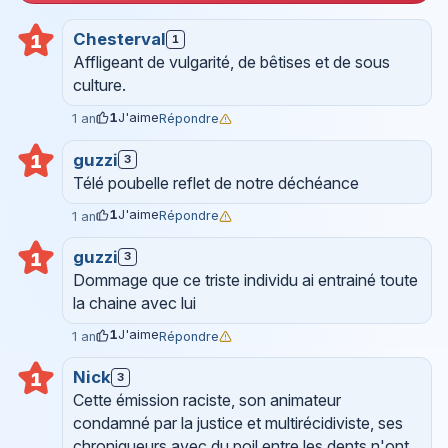
Chesterval
1
1
Affligeant de vulgarité, de bêtises et de sous
culture.
1
J'aime
Répondre
1 an
guzzi
1
3
Télé poubelle reflet de notre déchéance
1
J'aime
Répondre
1 an
guzzi
1
3
Dommage que ce triste individu ai entrainé toute
la chaine avec lui
1
J'aime
Répondre
1 an
Nick
1
3
Cette émission raciste, son animateur
condamné par la justice et multirécidiviste, ses
chroniqueurs avec du poil entre les dents n'ont