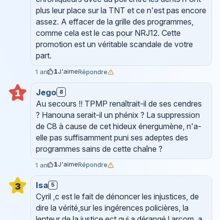
plus leur place sur la TNT et ce n'est pas encore
assez. A effacer de la grille des programmes,
comme cela est le cas pour NRJ12. Cette
promotion est un véritable scandale de votre
part.
1
J'aime
Répondre
1 an
Jego
1
8
Au secours !! TPMP renaîtrait-il de ses cendres
? Hanouna serait-il un phénix ? La suppression
de C8 à cause de cet hideux énergumène, n'a-
elle pas suffisamment puni ses adeptes des
programmes sains de cette chaîne ?
1
J'aime
Répondre
1 an
Isa
3
5
Cyril ,c est le fait de dénoncer les injustices, de
dire la vérité,sur les ingérences policières, la
lenteur de la justice ect qui a dérangé l arcom, a