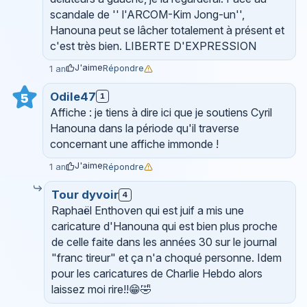
scandale de '' l'ARCOM-Kim Jong-un'',
Hanouna peut se lâcher totalement à présent et
c'est très bien. LIBERTE D'EXPRESSION
J'aime
Répondre
1 an
Odile47
5
1
Affiche : je tiens à dire ici que je soutiens Cyril
Hanouna dans la période qu'il traverse
concernant une affiche immonde !
J'aime
Répondre
1 an
Tour dyvoir
4
Raphaël Enthoven qui est juif a mis une
caricature d'Hanouna qui est bien plus proche
de celle faite dans les années 30 sur le journal
"franc tireur" et ça n'a choqué personne. Idem
pour les caricatures de Charlie Hebdo alors
laissez moi rire!!😁🤣