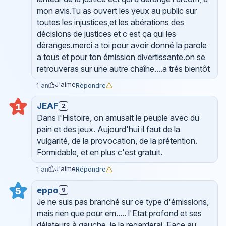
mon avis.Tu as ouvert les yeux au public sur
toutes les injustices,et les abérations des
décisions de justices et c est ça qui les
déranges.merci a toi pour avoir donné la parole
a tous et pour ton émission divertissante.on se
retrouveras sur une autre chaîne....a trés bientôt
J'aime
Répondre
1 an
JEAF
1
2
Dans l'Histoire, on amusait le peuple avec du
pain et des jeux. Aujourd'hui il faut de la
vulgarité, de la provocation, de la prétention.
Formidable, et en plus c'est gratuit.
J'aime
Répondre
1 an
eppo
5
9
Je ne suis pas branché sur ce type d'émissions,
mais rien que pour em..... l'Etat profond et ses
délateurs à gauche, je la regarderai. Face au