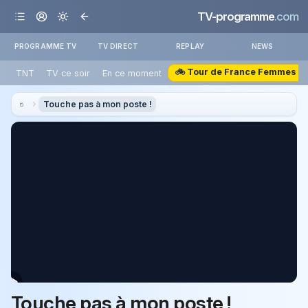
TV-programme
.com
PROGRAMME TV
TV DIRECT
REPLAY
NEWS
🚲 Tour de France Femmes
TNT
TV ce soir
En ce moment
Touche pas à mon poste !
Touche pas à mon poste !