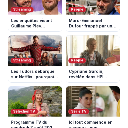
Streaming
People
Les enquêtes visant
Marc-Emmanuel
Guillaume Pley
Dufour frappé par un
poussent Ragnar Le
terrible incendie : son
Breton à quitter la
chalet part en fumée
tournée Legend
Streaming
People
Les Tudors débarque
Cypriane Gardin,
sur Netflix : pourquoi la
révélée dans HPI,
série n’a rien perdu de
lance une cagnotte
son pouvoir
après des difficultés
financières
Sélection TV
Série TV
Programme TV du
Ici tout commence en
vendredi 7 août 2026 :
avance : Loup