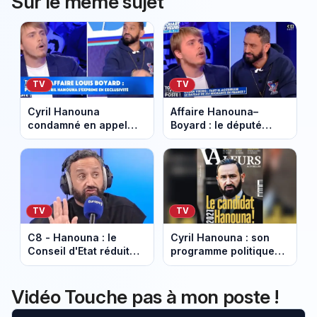
Sur le même sujet
TV
TV
Cyril Hanouna
Affaire Hanouna–
condamné en appel
Boyard : le député
après son clash avec
relaxé, la justice
Louis Boyard
relance le débat
TV
TV
C8 - Hanouna : le
Cyril Hanouna : son
Conseil d'Etat réduit
programme politique
l'amende infligée par
pour la présidentielle
l'ARCOM
2027
Vidéo Touche pas à mon poste !