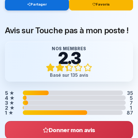
Partager
Favoris
Avis sur Touche pas à mon poste !
NOS MEMBRES
2.3
Basé sur 135 avis
5
★
35
4
★
5
3
★
7
2
★
1
1
★
87
Donner mon avis