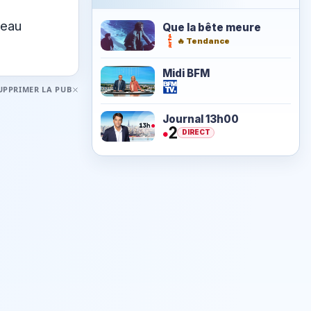
leau
Que la bête meure
🔥 Tendance
Midi BFM
UPPRIMER LA PUB
Journal 13h00
DIRECT