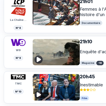
21h01
Femmes à l'
histoire d'u
La Chaîne…
Documentaire
N° 8
21h10
W9
Enquête d'ac
N° 9
Magazine
-10
20h45
TMC
Inestimable
N° 10
Film