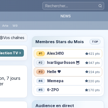
NEWS
Arte
W9
Vos chaînes
Membres Stars du Mois
TOP
lection TV
Alex3410
#1
421 pts
IvarSigurðsson 🦉
#2
347 pts
Helle 💖
#3
224 pts
n, 7 jours
Memepa
#4
220 pts
er
6-ZPO
#5
170 pts
Audience en direct