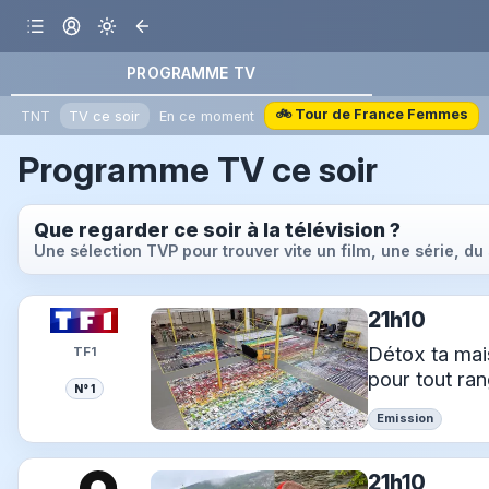
PROGRAMME TV
🚲 Tour de France Femmes
TNT
TV ce soir
En ce moment
Programme TV ce soir
Que regarder ce soir à la télévision ?
Une sélection TVP pour trouver vite un film, une série, d
21h10
Détox ta mai
TF1
pour tout ra
N° 1
Emission
21h10