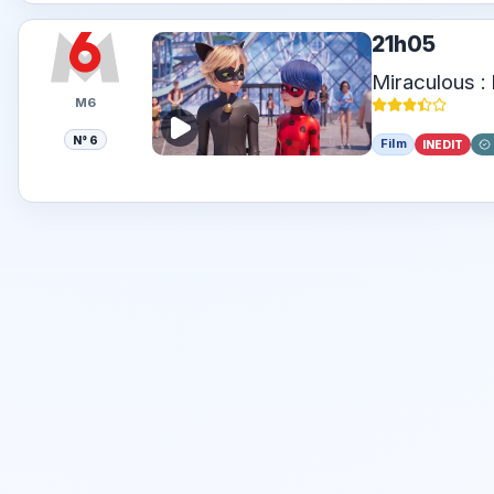
21h05
Miraculous : 
M6
N° 6
Film
INEDIT