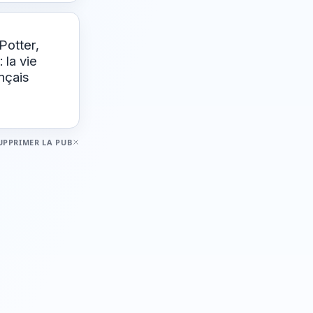
Potter,
 la vie
nçais
UPPRIMER LA PUB