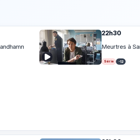
22h30
Sandhamn
Meurtres à S
Série
-12