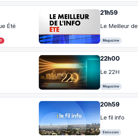
21h59
ue Été
Le Meilleur de 
Magazine
T
22h00
Le 22H
Magazine
20h59
Le fil info
Emission