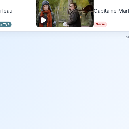
rleau
Capitaine Mar
Série
on TVP
S