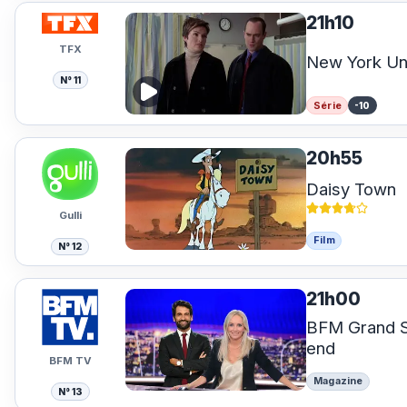
21h10
TFX
New York Un
N° 11
Série
-10
20h55
Daisy Town
Gulli
Film
N° 12
21h00
BFM Grand S
end
BFM TV
Magazine
N° 13