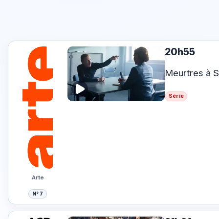
20h55
Meurtres à 
Série
Arte
N° 7