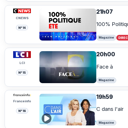
21h07
CNEWS
100% Politiq
N° 14
Magazine
DIREC
20h00
LCI
Face à
N° 15
Magazine
19h59
Franceinfo
C dans l'air
N° 16
Magazine