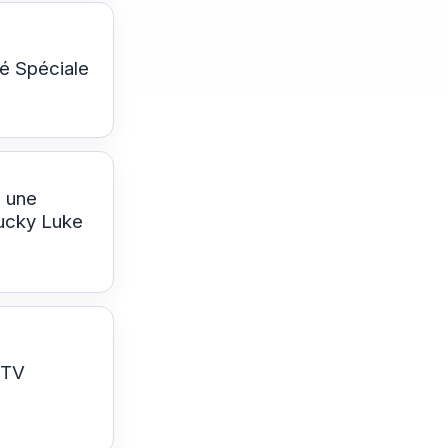
é Spéciale
, une
ucky Luke
MTV