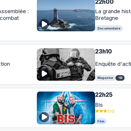
22h00
Assemblée :
La grande hist
n combat
Bretagne
Documentaire
23h10
tion
Enquête d'act
Magazine
-10
22h25
Bis
Film