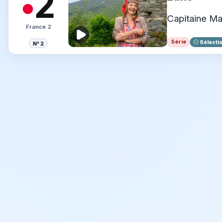
Capitaine Ma
France 2
Série
Sélecti
N° 2