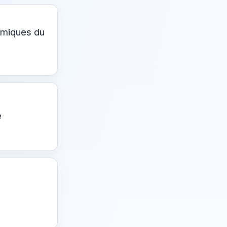
omiques du
e