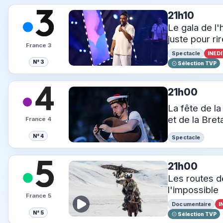
21h10
Le gala de l
juste pour ri
France 3
Spectacle
INEDI
N° 3
Sélection TVP
21h00
La fête de la
et de la Bre
France 4
N° 4
Spectacle
21h00
Les routes d
l'impossible
France 5
Documentaire
I
N° 5
Sélection TVP