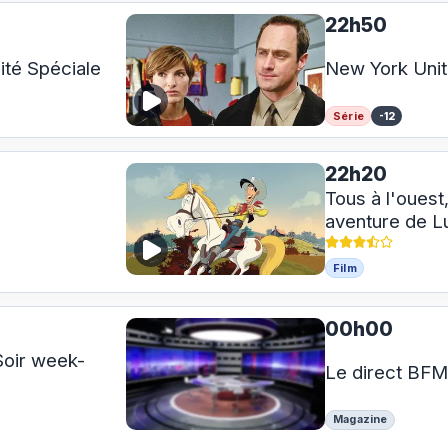
22h50
ité Spéciale
New York Unit
Série
-12
22h20
Tous à l'ouest
aventure de L
Film
00h00
oir week-
Le direct BF
Magazine