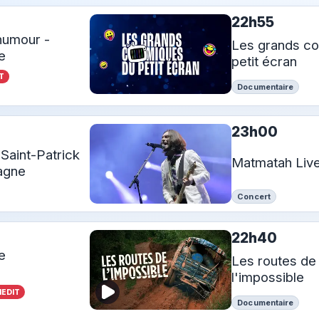
22h55
'humour -
Les grands c
re
petit écran
T
Documentaire
23h00
 Saint-Patrick
Matmatah Liv
tagne
Concert
22h40
e
Les routes de
l'impossible
NEDIT
Documentaire