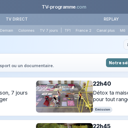
TV-programme
.com
TV DIRECT
REPLAY
|
Demain
Colonnes
TV 7 jours
TF1
France 2
Canal plus
M6
Notre sé
u sport ou un documentaire.
22h40
son, 7 jours
Détox ta maiso
nger
pour tout rang
Emission
22h45