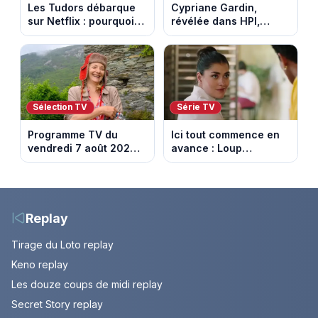
Les Tudors débarque
Cypriane Gardin,
sur Netflix : pourquoi la
révélée dans HPI,
série n’a rien perdu de
lance une cagnotte
son pouvoir
après des difficultés
financières
Sélection TV
Série TV
Programme TV du
Ici tout commence en
vendredi 7 août 2026 :
avance : Loup
notre sélection pour
découvre la trahison
votre soirée télé
de Bianca. Episode du
10 août 2026 (spoiler)
Replay
Tirage du Loto replay
Keno replay
Les douze coups de midi replay
Secret Story replay