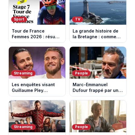
Sport
TV
Tour de France
La grande histoire de
Femmes 2026 : résumé
la Bretagne : comment
vidéo de la 7e étape
les Bretons ont
avec l'ascension du
défendu leur culture
Mont Ventoux
au fil des décennies
Streaming
People
Les enquêtes visant
Marc-Emmanuel
Guillaume Pley
Dufour frappé par un
poussent Ragnar Le
terrible incendie : son
Breton à quitter la
chalet part en fumée
tournée Legend
Streaming
People