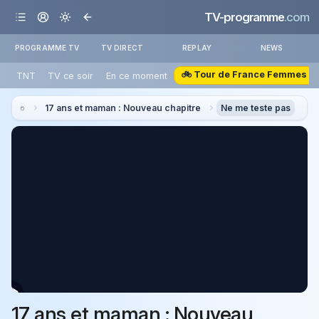
TV-programme
.com
PROGRAMME TV
TV DIRECT
REPLAY
NEWS
🚲 Tour de France Femmes
TNT
TV ce soir
En ce moment
17 ans et maman : Nouveau chapitre
Ne me teste pas
17 ans et maman : Nouveau