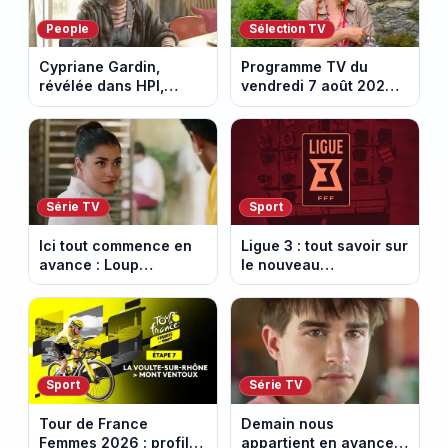
People
Sélection TV
Cypriane Gardin,
Programme TV du
révélée dans HPI,
vendredi 7 août 2026 :
lance une cagnotte
notre sélection pour
après des difficultés
votre soirée télé
financières
Série TV
Sport
Ici tout commence en
Ligue 3 : tout savoir sur
avance : Loup
le nouveau
découvre la trahison
championnat qui
de Bianca. Episode du
succède au National
10 août 2026 (spoiler)
Sport
Série TV
Tour de France
Demain nous
Femmes 2026 : profil
appartient en avance: