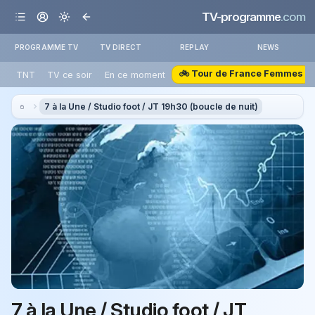
TV-programme
.com
PROGRAMME TV
TV DIRECT
REPLAY
NEWS
🚲 Tour de France Femmes
TNT
TV ce soir
En ce moment
7 à la Une / Studio foot / JT 19h30 (boucle de nuit)
7 à la Une / Studio foot / JT