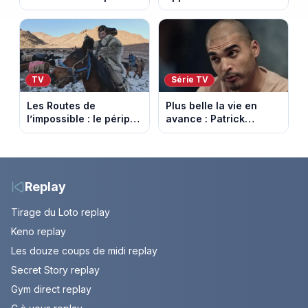
et horaires de la 7e
Samuel perd le
étape entre La Voulte-
contrôle. Episode du 10
sur-Rhône et le Mont
août 2026.
Ventoux
TV
Série TV
Les Routes de
Plus belle la vie en
l’impossible : le périple
avance : Patrick
glacial d’une famille
Nebout est-il mort ?
nomade en Mongolie
Episode du 10 août
2026 (spoiler)
Replay
Tirage du Loto replay
Keno replay
Les douze coups de midi replay
Secret Story replay
Gym direct replay