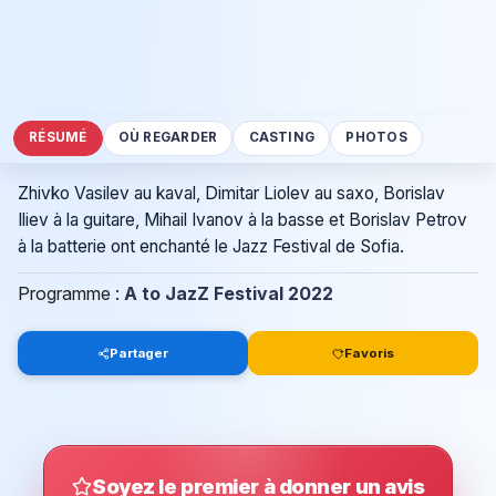
RÉSUMÉ
OÙ REGARDER
CASTING
PHOTOS
Zhivko Vasilev au kaval, Dimitar Liolev au saxo, Borislav
Iliev à la guitare, Mihail Ivanov à la basse et Borislav Petrov
à la batterie ont enchanté le Jazz Festival de Sofia.
Programme :
A to JazZ Festival 2022
Partager
Favoris
Soyez le premier à donner un avis