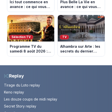
Ici tout commence en
Plus Belle La Vie en
avance : ce qui vous
avance : ce qui vous
attend la semaine du
attend la semaine du
10 au 14 août 2026
10 au 14 août 2026
(spoiler)
(spoiler)
Sélection TV
TV
Programme TV du
Alhambra sur Arte : les
samedi 8 août 2026 :
secrets du dernier
notre sélection pour
sultanat musulman
votre soirée télé
d’Espagne
Replay
Tirage du Loto replay
Keno replay
Les douze coups de midi replay
Secret Story replay