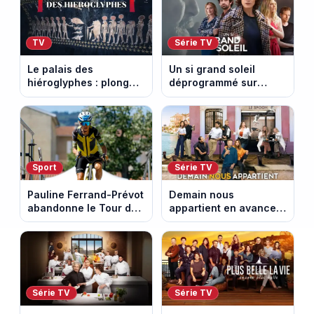
TV
Série TV
Le palais des
Un si grand soleil
hiéroglyphes : plongez
déprogrammé sur
dans la tombe
France 3 : cinq
égyptienne qui fascine
épisodes inédits
les archéologues
diffusés le 13 août
Sport
Série TV
Pauline Ferrand-Prévot
Demain nous
abandonne le Tour de
appartient en avance :
France Femmes avant
ce qui vous attend la
la 8e étape
semaine du 10 au 14
août 2026 (spoiler)
Série TV
Série TV