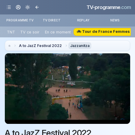
TV-programme
.com
PROGRAMME TV
TV DIRECT
REPLAY
NEWS
🚲 Tour de France Femmes
TNT
TV ce soir
En ce moment
A to JazZ Festival 2022
Jazzanitza
A to JazZ Festival 2022