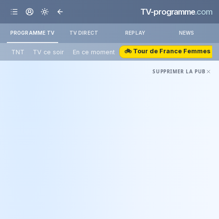
TV-programme
.com
PROGRAMME TV
TV DIRECT
REPLAY
NEWS
🚲 Tour de France Femmes
TNT
TV ce soir
En ce moment
SUPPRIMER LA PUB