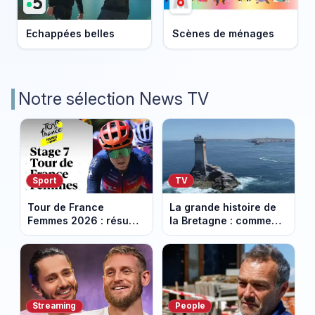
Echappées belles
Scènes de ménages
Notre sélection News TV
Sport
TV
Tour de France
La grande histoire de
Femmes 2026 : résumé
la Bretagne : comment
vidéo de la 7e étape
les Bretons ont
avec l'ascension du
défendu leur culture
Mont Ventoux
au fil des décennies
Streaming
People