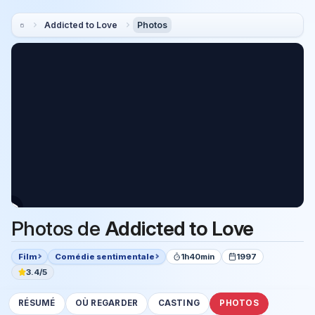
Addicted to Love
Photos
Photos de
Addicted to Love
Film
Comédie sentimentale
1h40min
1997
3.4/5
RÉSUMÉ
OÙ REGARDER
CASTING
PHOTOS