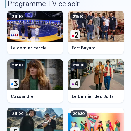
Programme TV ce soir
21h10
21h10
Le dernier cercle
Fort Boyard
21h10
21h00
Cassandre
Le Dernier des Juifs
21h00
20h30