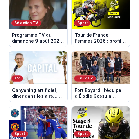
Sélection TV
Sport
Programme TV du
Tour de France
dimanche 9 août 2026
Femmes 2026 : profil
: notre sélection pour
et horaires de la
votre soirée télé
dernière étape à Nice
TV
Jeux TV
Canyoning artificiel,
Fort Boyard : l’équipe
dîner dans les airs…
d’Élodie Gossuin
les loisirs les plus fous
termine avec une belle
passés au crible dans
somme pour l'Unicef et
Capital
le Refuge
Sport
Sport