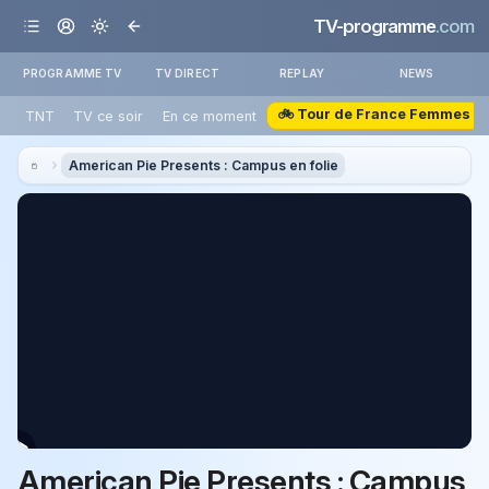
TV-programme
.com
PROGRAMME TV
TV DIRECT
REPLAY
NEWS
🚲 Tour de France Femmes
TNT
TV ce soir
En ce moment
American Pie Presents : Campus en folie
American Pie Presents : Campus