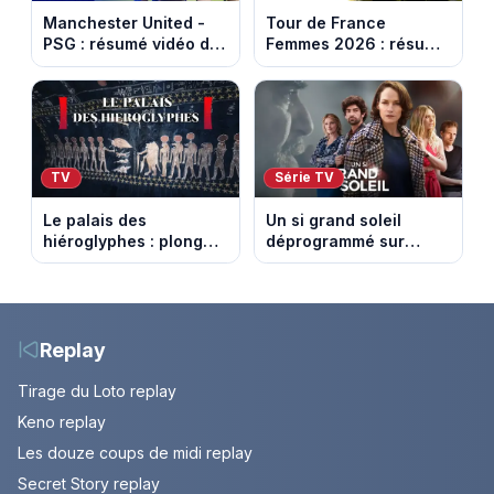
Manchester United -
Tour de France
PSG : résumé vidéo du
Femmes 2026 : résumé
match amical du 8 août
vidéo de la 9e étape
2026
entre Sisteron et Nice
TV
Série TV
Le palais des
Un si grand soleil
hiéroglyphes : plongez
déprogrammé sur
dans la tombe
France 3 : cinq
égyptienne qui fascine
épisodes inédits
les archéologues
diffusés le 13 août
Replay
Tirage du Loto replay
Keno replay
Les douze coups de midi replay
Secret Story replay