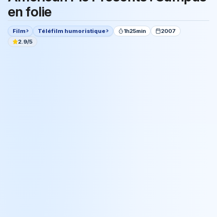
en folie
Film
Téléfilm humoristique
1h25min
2007
2.9/5