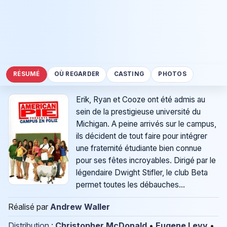
RÉSUMÉ
OÙ REGARDER
CASTING
PHOTOS
Erik, Ryan et Cooze ont été admis au
sein de la prestigieuse université du
Michigan. A peine arrivés sur le campus,
ils décident de tout faire pour intégrer
une fraternité étudiante bien connue
pour ses fêtes incroyables. Dirigé par le
légendaire Dwight Stifler, le club Beta
permet toutes les débauches...
Réalisé par
Andrew Waller
Distribution
:
Christopher McDonald
•
Eugene Levy
•