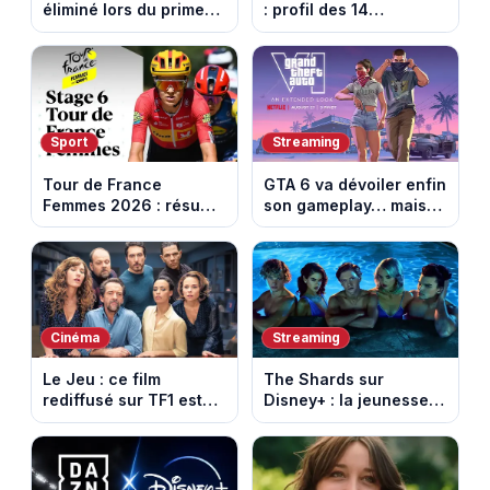
éliminé lors du prime
: profil des 14
du 6 août 2026 sur
agriculteurs, speed
TMC ?
dating inédit et de
nouvelles histoires
d’amour
Sport
Streaming
Tour de France
GTA 6 va dévoiler enfin
Femmes 2026 : résumé
son gameplay… mais
vidéo de la 6e étape
d’abord sur Netflix
entre Montbrison et
Tournon-sur-Rhône
Cinéma
Streaming
Le Jeu : ce film
The Shards sur
rediffusé sur TF1 est
Disney+ : la jeunesse
adapté d’un succès
dorée de Los Angeles
italien devenu un
face à un tueur dans
phénomène mondial
les années 80