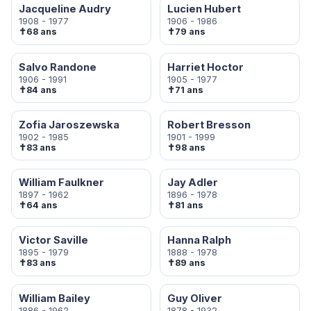
Jacqueline Audry
Lucien Hubert
1908 - 1977
1906 - 1986
✝
✝
68 ans
79 ans
Salvo Randone
Harriet Hoctor
1906 - 1991
1905 - 1977
✝
✝
84 ans
71 ans
Zofia Jaroszewska
Robert Bresson
1902 - 1985
1901 - 1999
✝
✝
83 ans
98 ans
William Faulkner
Jay Adler
1897 - 1962
1896 - 1978
✝
✝
64 ans
81 ans
Victor Saville
Hanna Ralph
1895 - 1979
1888 - 1978
✝
✝
83 ans
89 ans
William Bailey
Guy Oliver
1886 - 1962
1878 - 1932