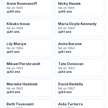
Anne Roumanoff
Nicky Naudé
Né en 1965
Né en 1965
60 ans
60 ans
Kikuko Inoue
Maria Doyle Kennedy
Né en 1964
Né en 1964
61 ans
61 ans
Lily Mariye
Anita Barone
Né en 1964
Né en 1964
61 ans
61 ans
Mikael Persbrandt
Tate Donovan
Né en 1963
Né en 1963
62 ans
62 ans
Marieke Heebink
David Bedella
Né en 1962
Né en 1962
63 ans
63 ans
Beth Toussaint
Aida Turturro