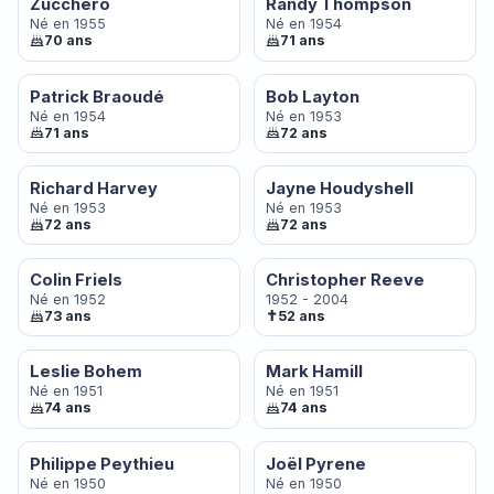
Zucchero
Randy Thompson
Né en 1955
Né en 1954
70 ans
71 ans
Patrick Braoudé
Bob Layton
Né en 1954
Né en 1953
71 ans
72 ans
Richard Harvey
Jayne Houdyshell
Né en 1953
Né en 1953
72 ans
72 ans
Colin Friels
Christopher Reeve
Né en 1952
1952 - 2004
✝
73 ans
52 ans
Leslie Bohem
Mark Hamill
Né en 1951
Né en 1951
74 ans
74 ans
Philippe Peythieu
Joël Pyrene
Né en 1950
Né en 1950