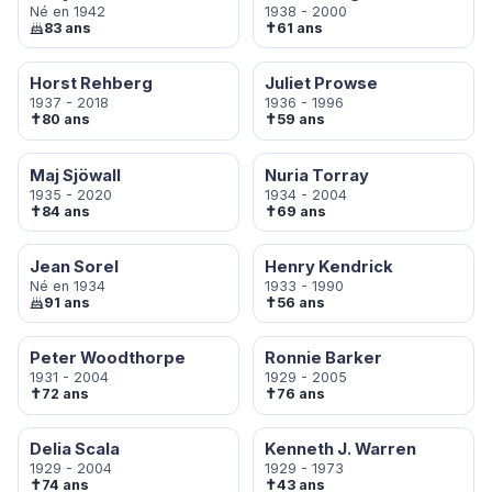
Né en 1942
1938 - 2000
✝
83 ans
61 ans
Horst Rehberg
Juliet Prowse
1937 - 2018
1936 - 1996
✝
✝
80 ans
59 ans
Maj Sjöwall
Nuria Torray
1935 - 2020
1934 - 2004
✝
✝
84 ans
69 ans
Jean Sorel
Henry Kendrick
Né en 1934
1933 - 1990
✝
91 ans
56 ans
Peter Woodthorpe
Ronnie Barker
1931 - 2004
1929 - 2005
✝
✝
72 ans
76 ans
Delia Scala
Kenneth J. Warren
1929 - 2004
1929 - 1973
✝
✝
74 ans
43 ans