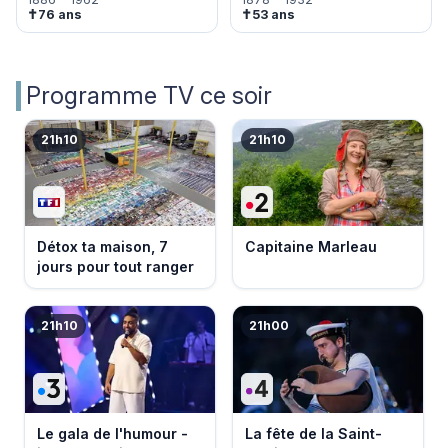
✝
✝
76 ans
53 ans
Programme TV ce soir
21h10
21h10
Détox ta maison, 7
Capitaine Marleau
jours pour tout ranger
21h10
21h00
Le gala de l'humour -
La fête de la Saint-