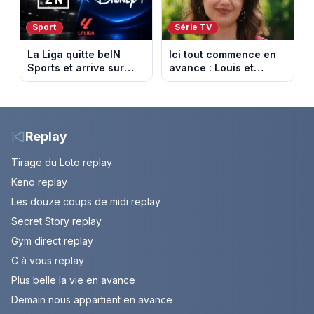
Sport
Série TV
La Liga quitte beIN
Ici tout commence en
Sports et arrive sur
avance : Louis et
DAZN et Disney+ en
Jasmine enfin en
France
couple. Episode du 7
août 2026 (spoiler)
Replay
Tirage du Loto replay
Keno replay
Les douze coups de midi replay
Secret Story replay
Gym direct replay
C à vous replay
Plus belle la vie en avance
Demain nous appartient en avance