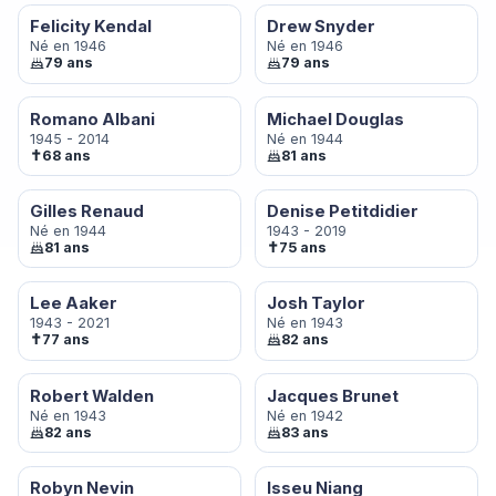
Felicity Kendal
Drew Snyder
Né en 1946
Né en 1946
79 ans
79 ans
Romano Albani
Michael Douglas
1945 - 2014
Né en 1944
✝
68 ans
81 ans
Gilles Renaud
Denise Petitdidier
Né en 1944
1943 - 2019
✝
81 ans
75 ans
Lee Aaker
Josh Taylor
1943 - 2021
Né en 1943
✝
77 ans
82 ans
Robert Walden
Jacques Brunet
Né en 1943
Né en 1942
82 ans
83 ans
Robyn Nevin
Isseu Niang