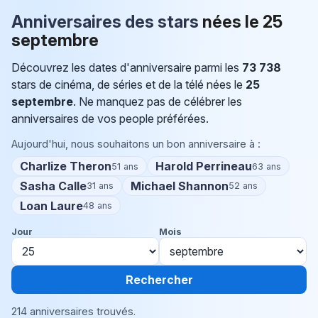
Anniversaires des stars
nées le
25
septembre
Découvrez les dates d'anniversaire parmi les
73 738
stars de cinéma, de séries et de la télé nées le
25
septembre
. Ne manquez pas de célébrer les
anniversaires de vos people préférées.
Aujourd'hui, nous souhaitons un bon anniversaire à :
Charlize Theron
Harold Perrineau
51 ans
63 ans
Sasha Calle
Michael Shannon
31 ans
52 ans
Loan Laure
48 ans
Jour
Mois
Rechercher
214 anniversaires trouvés.