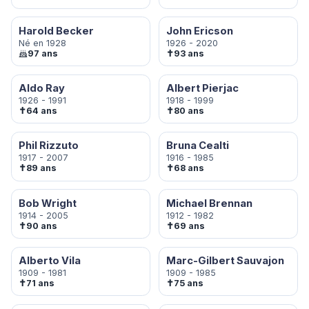
Harold Becker
John Ericson
Né en 1928
1926 - 2020
✝
97 ans
93 ans
Aldo Ray
Albert Pierjac
1926 - 1991
1918 - 1999
✝
✝
64 ans
80 ans
Phil Rizzuto
Bruna Cealti
1917 - 2007
1916 - 1985
✝
✝
89 ans
68 ans
Bob Wright
Michael Brennan
1914 - 2005
1912 - 1982
✝
✝
90 ans
69 ans
Alberto Vila
Marc-Gilbert Sauvajon
1909 - 1981
1909 - 1985
✝
✝
71 ans
75 ans