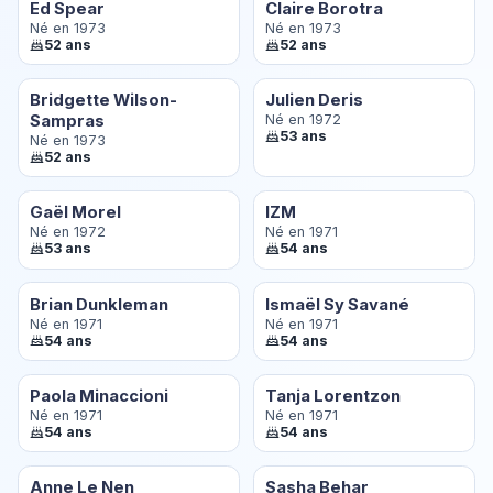
Ed Spear
Claire Borotra
Né en 1973
Né en 1973
52 ans
52 ans
Bridgette Wilson-
Julien Deris
Sampras
Né en 1972
53 ans
Né en 1973
52 ans
Gaël Morel
IZM
Né en 1972
Né en 1971
53 ans
54 ans
Brian Dunkleman
Ismaël Sy Savané
Né en 1971
Né en 1971
54 ans
54 ans
Paola Minaccioni
Tanja Lorentzon
Né en 1971
Né en 1971
54 ans
54 ans
Anne Le Nen
Sasha Behar