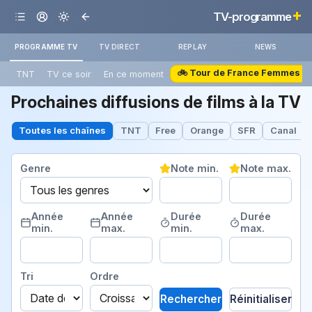
+
TV-programme
PROGRAMME TV
TV DIRECT
REPLAY
NEWS
🚲 Tour de France Femmes
TNT
TV ce soir
En ce moment
Prochaines diffusions de films à la TV
Toutes les chaînes
TNT
Free
Orange
SFR
Canal
Genre
Note min.
Note max.
Année
Année
Durée
Durée
min.
max.
min.
max.
Tri
Ordre
Rechercher
Réinitialiser