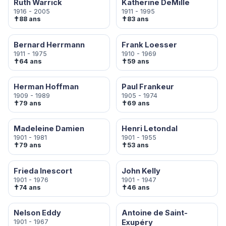
Ruth Warrick
Katherine DeMille
1916 - 2005
1911 - 1995
✝
✝
88 ans
83 ans
Bernard Herrmann
Frank Loesser
1911 - 1975
1910 - 1969
✝
✝
64 ans
59 ans
Herman Hoffman
Paul Frankeur
1909 - 1989
1905 - 1974
✝
✝
79 ans
69 ans
Madeleine Damien
Henri Letondal
1901 - 1981
1901 - 1955
✝
✝
79 ans
53 ans
Frieda Inescort
John Kelly
1901 - 1976
1901 - 1947
✝
✝
74 ans
46 ans
Nelson Eddy
Antoine de Saint-
1901 - 1967
Exupéry