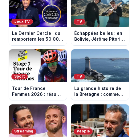
Jeux TV
TV
Le Dernier Cercle : qui
Échappées belles : en
remportera les 50 000
Bolivie, Jérôme Pitorin
euros face aux
découvre un pays où
personnalités ?
chaque sommet se
mérite
Sport
TV
Tour de France
La grande histoire de
Femmes 2026 : résumé
la Bretagne : comment
vidéo de la 7e étape
les Bretons ont
avec l'ascension du
défendu leur culture
Mont Ventoux
au fil des décennies
Streaming
People