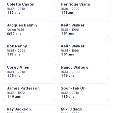
Colette Castel
Henrique Viana
1937 - 2019
1936 - 2007
✝
✝
82 ans
71 ans
Jacques Balutin
Keith Walker
Né en 1936
1935 - 1996
✝
90 ans
61 ans
Bob Penny
Keith Walker
1935 - 2023
1935 - 1996
✝
✝
87 ans
61 ans
Corey Allen
Nancy Walters
1934 - 2010
1933 - 2009
✝
✝
75 ans
76 ans
James Patterson
Soon-Tek Oh
1932 - 1972
1932 - 2018
✝
✝
40 ans
85 ans
Ray Jackson
Miki Odagiri