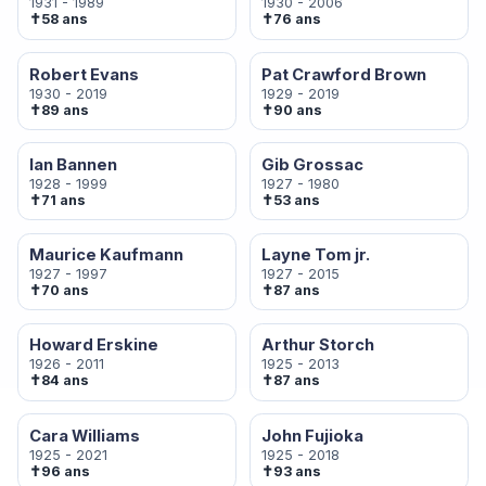
1931 - 1989
1930 - 2006
✝
✝
58 ans
76 ans
Robert Evans
Pat Crawford Brown
1930 - 2019
1929 - 2019
✝
✝
89 ans
90 ans
Ian Bannen
Gib Grossac
1928 - 1999
1927 - 1980
✝
✝
71 ans
53 ans
Maurice Kaufmann
Layne Tom jr.
1927 - 1997
1927 - 2015
✝
✝
70 ans
87 ans
Howard Erskine
Arthur Storch
1926 - 2011
1925 - 2013
✝
✝
84 ans
87 ans
Cara Williams
John Fujioka
1925 - 2021
1925 - 2018
✝
✝
96 ans
93 ans