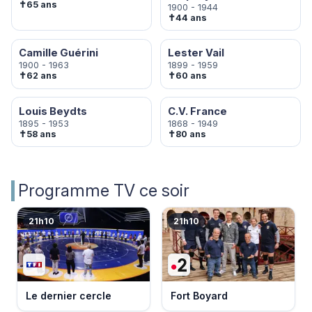
✝
65 ans
1900 - 1944
✝
44 ans
Camille Guérini
Lester Vail
1900 - 1963
1899 - 1959
✝
✝
62 ans
60 ans
Louis Beydts
C.V. France
1895 - 1953
1868 - 1949
✝
✝
58 ans
80 ans
Programme TV ce soir
21h10
21h10
Le dernier cercle
Fort Boyard