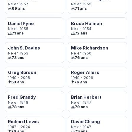
Né en 1957
Né en 1955
69 ans
71 ans
Daniel Pyne
Bruce Holman
Né en 1955
Né en 1954
71 ans
72 ans
John S. Davies
Mike Richardson
Né en 1953
Né en 1950
73 ans
76 ans
Greg Burson
Roger Allers
1949 - 2008
1949 - 2026
✝
✝
59 ans
76 ans
Fred Grandy
Brian Herbert
Né en 1948
Né en 1947
78 ans
79 ans
Richard Lewis
David Chiang
1947 - 2024
Né en 1947
✝
76 ans
79 ans