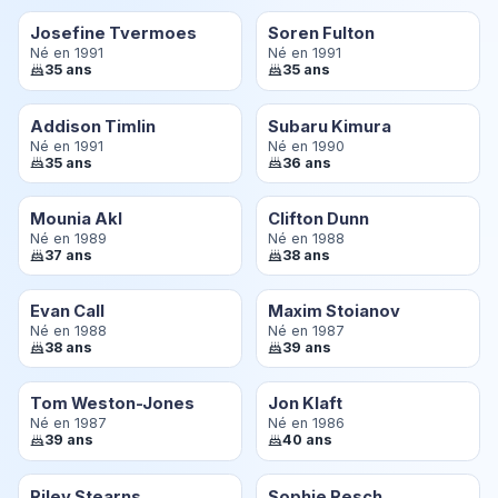
Josefine Tvermoes
Soren Fulton
Né en 1991
Né en 1991
35 ans
35 ans
Addison Timlin
Subaru Kimura
Né en 1991
Né en 1990
35 ans
36 ans
Mounia Akl
Clifton Dunn
Né en 1989
Né en 1988
37 ans
38 ans
Evan Call
Maxim Stoianov
Né en 1988
Né en 1987
38 ans
39 ans
Tom Weston-Jones
Jon Klaft
Né en 1987
Né en 1986
39 ans
40 ans
Riley Stearns
Sophie Resch