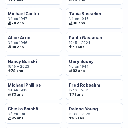
Michael Carter
Tania Busselier
Né en 1947
Né en 1946
79 ans
80 ans
Alice Arno
Paola Gassman
Né en 1946
1945 - 2024
✝
80 ans
79 ans
Nancy Buirski
Gary Busey
1945 - 2023
Né en 1944
✝
78 ans
82 ans
Michael Phillips
Fred Robsahm
Né en 1943
1943 - 2015
✝
83 ans
71 ans
Chieko Baishô
Dalene Young
Né en 1941
1939 - 2025
✝
85 ans
85 ans