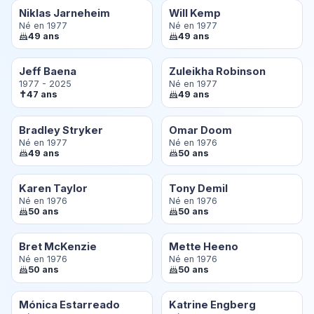
Niklas Jarneheim
Will Kemp
Né en 1977
Né en 1977
49 ans
49 ans
Jeff Baena
Zuleikha Robinson
1977 - 2025
Né en 1977
✝
47 ans
49 ans
Bradley Stryker
Omar Doom
Né en 1977
Né en 1976
49 ans
50 ans
Karen Taylor
Tony Demil
Né en 1976
Né en 1976
50 ans
50 ans
Bret McKenzie
Mette Heeno
Né en 1976
Né en 1976
50 ans
50 ans
Mónica Estarreado
Katrine Engberg