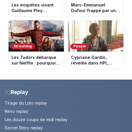
Les enquêtes visant
Marc-Emmanuel
Guillaume Pley
Dufour frappé par un
poussent Ragnar Le
terrible incendie : son
Breton à quitter la
chalet part en fumée
tournée Legend
Streaming
People
Les Tudors débarque
Cypriane Gardin,
sur Netflix : pourquoi la
révélée dans HPI,
série n’a rien perdu de
lance une cagnotte
son pouvoir
après des difficultés
financières
Replay
Tirage du Loto replay
Keno replay
Les douze coups de midi replay
Secret Story replay