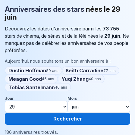
Anniversaires des stars
nées le
29
juin
Découvrez les dates d'anniversaire parmi les
73 755
stars de cinéma, de séries et de la télé nées le
29 juin
. Ne
manquez pas de célébrer les anniversaires de vos people
préférées.
Aujourd'hui, nous souhaitons un bon anniversaire à :
Dustin Hoffman
Keith Carradine
89 ans
77 ans
Meagan Good
Yuqi Zhang
45 ans
40 ans
Tobias Santelmann
46 ans
Jour
Mois
Rechercher
186 anniversaires trouvés.