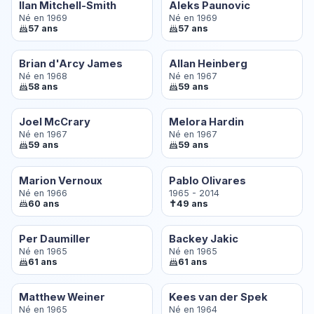
Ilan Mitchell-Smith
Aleks Paunovic
Né en 1969
Né en 1969
57 ans
57 ans
Brian d'Arcy James
Allan Heinberg
Né en 1968
Né en 1967
58 ans
59 ans
Joel McCrary
Melora Hardin
Né en 1967
Né en 1967
59 ans
59 ans
Marion Vernoux
Pablo Olivares
Né en 1966
1965 - 2014
✝
60 ans
49 ans
Per Daumiller
Backey Jakic
Né en 1965
Né en 1965
61 ans
61 ans
Matthew Weiner
Kees van der Spek
Né en 1965
Né en 1964