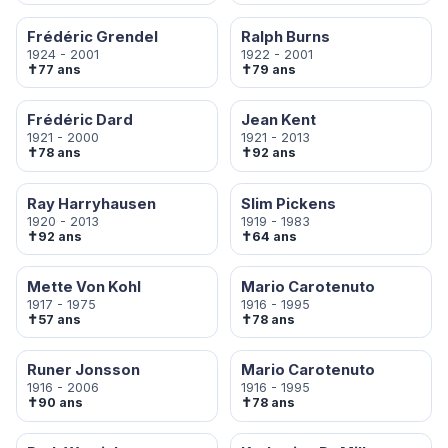
Frédéric Grendel
Ralph Burns
1924 - 2001
1922 - 2001
✝
✝
77 ans
79 ans
Frédéric Dard
Jean Kent
1921 - 2000
1921 - 2013
✝
✝
78 ans
92 ans
Ray Harryhausen
Slim Pickens
1920 - 2013
1919 - 1983
✝
✝
92 ans
64 ans
Mette Von Kohl
Mario Carotenuto
1917 - 1975
1916 - 1995
✝
✝
57 ans
78 ans
Runer Jonsson
Mario Carotenuto
1916 - 2006
1916 - 1995
✝
✝
90 ans
78 ans