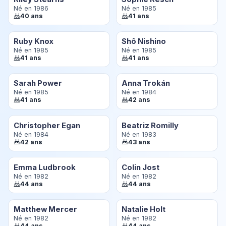
Né en 1986
Né en 1985
40 ans
41 ans
Ruby Knox
Shô Nishino
Né en 1985
Né en 1985
41 ans
41 ans
Sarah Power
Anna Trokán
Né en 1985
Né en 1984
41 ans
42 ans
Christopher Egan
Beatriz Romilly
Né en 1984
Né en 1983
42 ans
43 ans
Emma Ludbrook
Colin Jost
Né en 1982
Né en 1982
44 ans
44 ans
Matthew Mercer
Natalie Holt
Né en 1982
Né en 1982
44 ans
44 ans