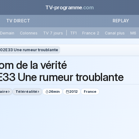
TV-programme
.com
TV DIRECT
REPLAY
|
Demain
Colonnes
TV 7 jours
TF1
France 2
Canal plus
M6
02E33 Une rumeur troublante
om de la vérité
33 Une rumeur troublante
aire
Téléréalité
26min
2012
France