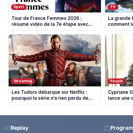
Sport
TV
Tour de France Femmes 2026 :
La grande h
résumé vidéo de la 7e étape avec
comment le
l'ascension du Mont Ventoux
leur cultur
Streaming
People
Les Tudors débarque sur Netflix :
Cypriane G
pourquoi la série n’a rien perdu de
lance une 
son pouvoir
difficultés
Replay
Progra