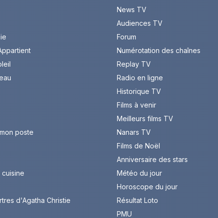
News TV
Audiences TV
Vie
Forum
ppartient
Numérotation des chaînes
leil
Replay TV
leau
Radio en ligne
Historique TV
Films à venir
Meilleurs films TV
 mon poste
Nanars TV
Films de Noël
Anniversaire des stars
cuisine
Météo du jour
Horoscope du jour
rtres d'Agatha Christie
Résultat Loto
PMU