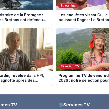
Streaming
istoire de la Bretagne :
Les enquêtes visant Guill
s Bretons ont défendu
poussent Ragnar Le Breton 
e au fil des décennies
la tournée Legend
Sélection TV
ardin, révélée dans HPI,
Programme TV du vendredi
cagnotte après des
2026 : notre sélection pour
 financières
soirée télé
mmes TV
Services TV