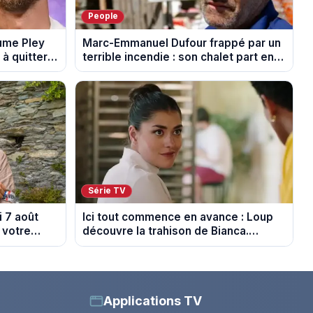
People
aume Pley
Marc-Emmanuel Dufour frappé par un
à quitter
terrible incendie : son chalet part en
fumée
Série TV
 7 août
Ici tout commence en avance : Loup
 votre
découvre la trahison de Bianca.
Episode du 10 août 2026 (spoiler)
Applications TV