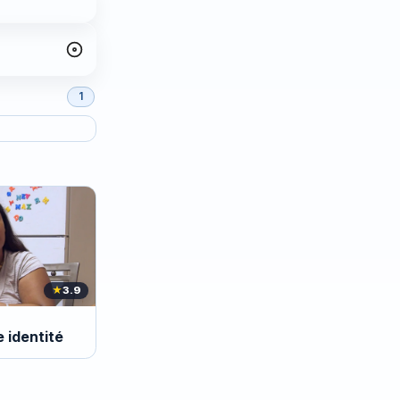
1
★
3.9
e identité