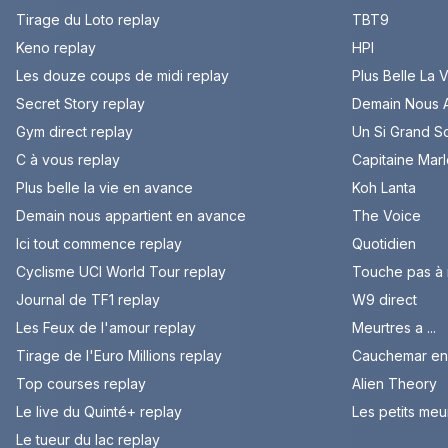
Tirage du Loto replay
TBT9
Keno replay
HPI
Les douze coups de midi replay
Plus Belle La 
Secret Story replay
Demain Nous A
Gym direct replay
Un Si Grand So
C à vous replay
Capitaine Mar
Plus belle la vie en avance
Koh Lanta
Demain nous appartient en avance
The Voice
Ici tout commence replay
Quotidien
Cyclisme UCI World Tour replay
Touche pas à
Journal de TF1 replay
W9 direct
Les Feux de l'amour replay
Meurtres a ...
Tirage de l'Euro Millions replay
Cauchemar en 
Top courses replay
Alien Theory
Le live du Quinté+ replay
Les petits meu
Le tueur du lac replay