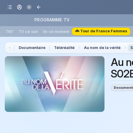
PROGRAMME TV
🚲 Tour de France Femmes
TNT
TV ce soir
En ce moment
Documentaire
Téléréalité
Au nom de la vérité
S
Au n
S02E
Document