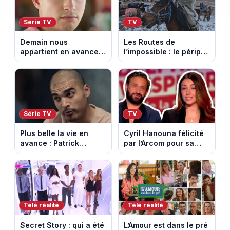
Série TV
TV
Demain nous
Les Routes de
appartient en avance:
l’impossible : le périple
Samuel perd le
glacial d’une famille
contrôle. Episode du 10
nomade en Mongolie
août 2026.
Série TV
TV
Plus belle la vie en
Cyril Hanouna félicité
avance : Patrick
par l’Arcom pour sa
Nebout est-il mort ?
maîtrise de l’antenne
Episode du 10 août
face aux propos de
2026 (spoiler)
Delphine Wespiser sur
le cancer
Télé réalité
Télé réalité
Secret Story : qui a été
L’Amour est dans le pré