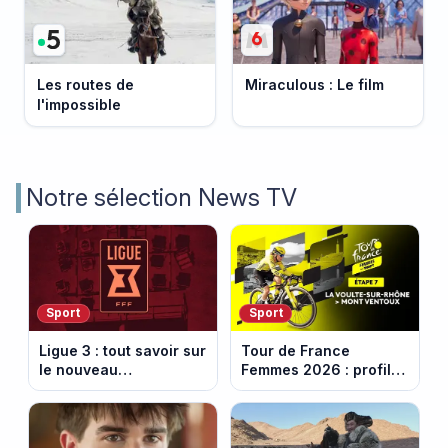
Les routes de
Miraculous : Le film
l'impossible
Notre sélection News TV
Sport
Sport
Ligue 3 : tout savoir sur
Tour de France
le nouveau
Femmes 2026 : profil
championnat qui
et horaires de la 7e
succède au National
étape entre La Voulte-
sur-Rhône et le Mont
Ventoux