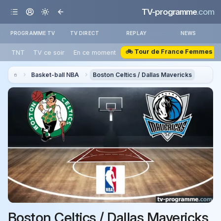
TV-programme
.com
PROGRAMME TV
TV DIRECT
REPLAY
NEWS
🚲 Tour de France Femmes
TNT
TV ce soir
En ce moment
Basket-ball NBA
Boston Celtics / Dallas Mavericks
Boston Celtics / Dallas Mavericks