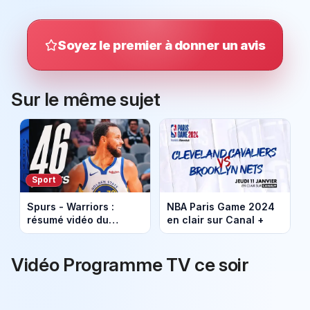
Soyez le premier à donner un avis
Sur le même sujet
Sport
Spurs - Warriors :
NBA Paris Game 2024
résumé vidéo du
en clair sur Canal +
match. Victoire de
Golden State (125 -
120).
Vidéo Programme TV ce soir